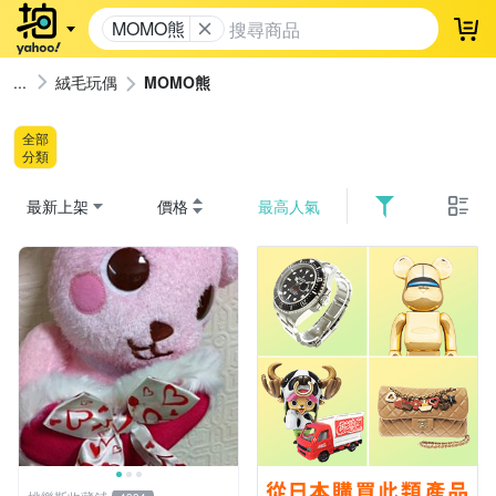
MOMO熊
登
絨毛玩偶
MOMO熊
全部
分類
最新上架
價格
最高人氣