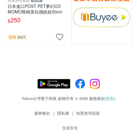
桃樂斯收藏鋪
4334
日本進口POST PET夢幻CO
MOMO熊精美玩偶娃娃30cm
250
$
競標
剩8天
Yahoo台灣電子商務 版權所有 © 2026 服務條款(
更新
)
服務條款
|
隱私權
|
拍賣使用規範
交易安全