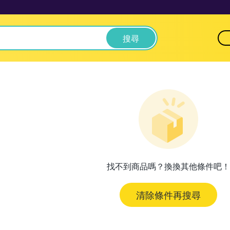
搜尋
找不到商品嗎？換換其他條件吧！
清除條件再搜尋