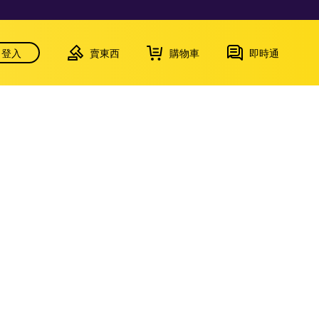
登入
賣東西
購物車
即時通