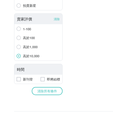
拍賣新星
賣家評價
清除
1-100
高於100
高於1,000
高於10,000
時間
新刊登
即將結標
清除所有條件