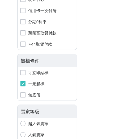
信用卡一次付清
分期0利率
萊爾富取貨付款
7-11取貨付款
競標條件
可立即結標
一元起標
無底價
賣家等級
超人氣賣家
人氣賣家