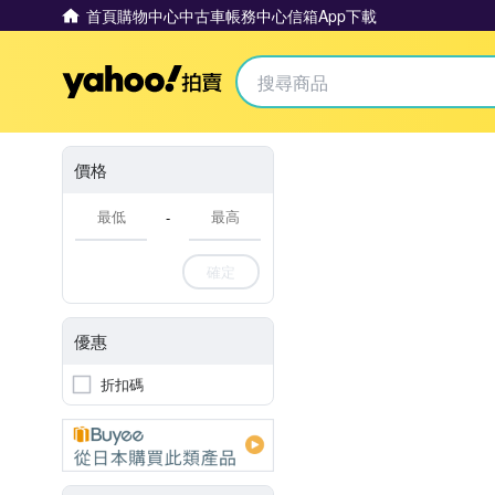
首頁
購物中心
中古車
帳務中心
信箱
App下載
Yahoo拍賣
價格
-
確定
優惠
折扣碼