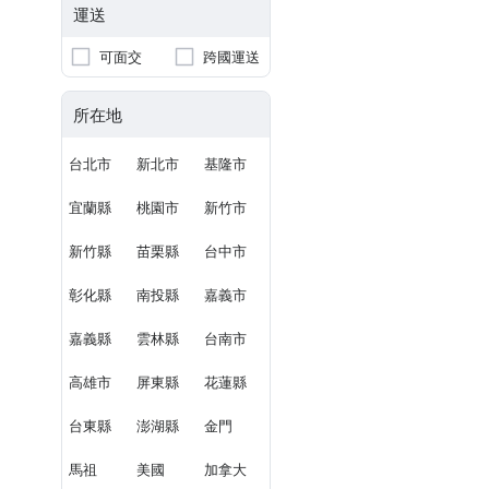
運送
可面交
跨國運送
所在地
台北市
新北市
基隆市
宜蘭縣
桃園市
新竹市
新竹縣
苗栗縣
台中市
彰化縣
南投縣
嘉義市
嘉義縣
雲林縣
台南市
高雄市
屏東縣
花蓮縣
台東縣
澎湖縣
金門
馬祖
美國
加拿大