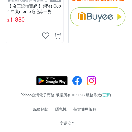
★金王記拍寶網 ★金王記
1639
拍寶趣
【 金王記拍寶網 】(學4) C80
4 早期momo毛毛蟲一隻
1,880
$
Yahoo台灣電子商務 版權所有 © 2026 服務條款(
更新
)
服務條款
|
隱私權
|
拍賣使用規範
交易安全