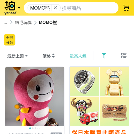
MOMO熊
登
絨毛玩偶
MOMO熊
全部
分類
最新上架
價格
最高人氣