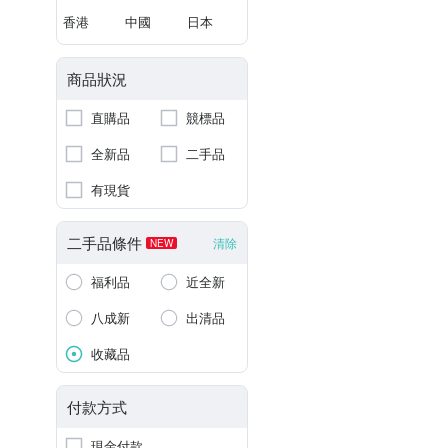
香港
中國
日本
商品狀況
直購品
競標品
全新品
二手品
有現貨
二手品條件
清除
NEW
福利品
近全新
八成新
出清品
收藏品
付款方式
現金付款