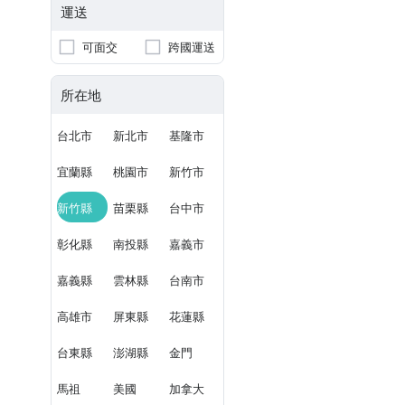
運送
可面交
跨國運送
所在地
台北市
新北市
基隆市
宜蘭縣
桃園市
新竹市
新竹縣
苗栗縣
台中市
彰化縣
南投縣
嘉義市
嘉義縣
雲林縣
台南市
高雄市
屏東縣
花蓮縣
台東縣
澎湖縣
金門
馬祖
美國
加拿大