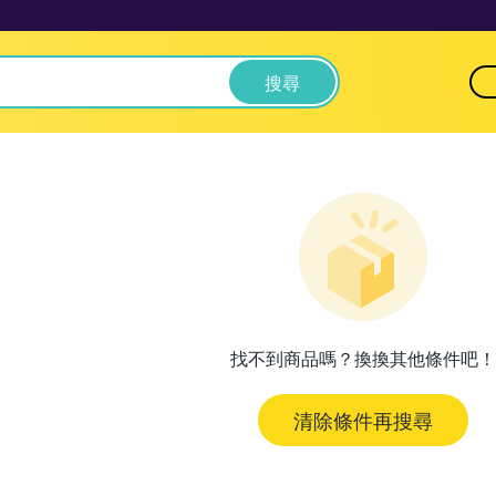
搜尋
找不到商品嗎？換換其他條件吧！
清除條件再搜尋