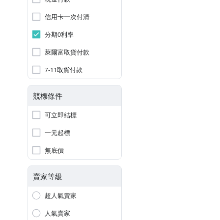
信用卡一次付清
分期0利率
萊爾富取貨付款
7-11取貨付款
競標條件
可立即結標
一元起標
無底價
賣家等級
超人氣賣家
人氣賣家