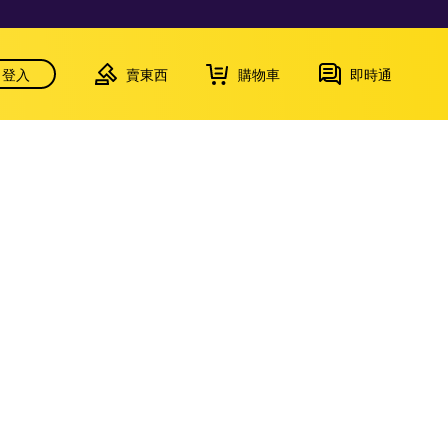
登入
賣東西
購物車
即時通