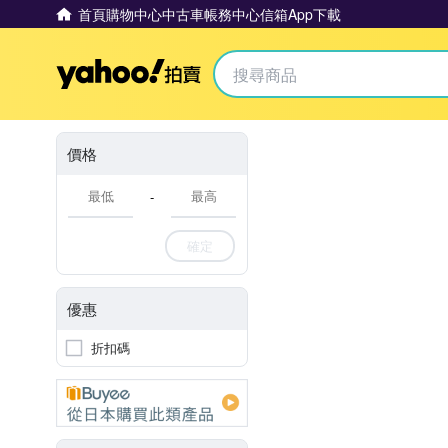
首頁
購物中心
中古車
帳務中心
信箱
App下載
Yahoo拍賣
價格
-
確定
優惠
折扣碼