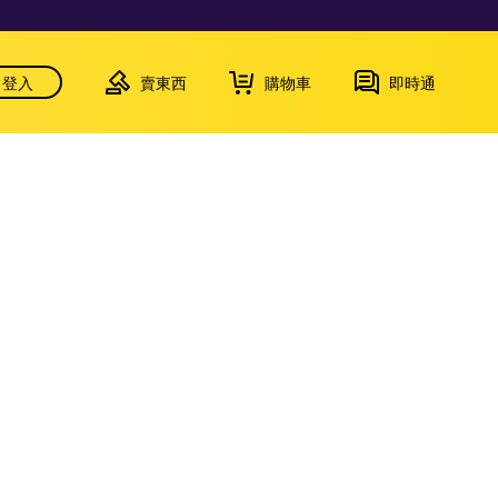
登入
賣東西
購物車
即時通