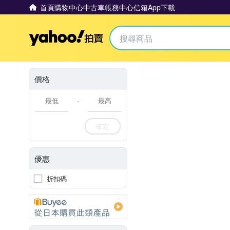
首頁
購物中心
中古車
帳務中心
信箱
App下載
Yahoo拍賣
價格
-
確定
優惠
折扣碼