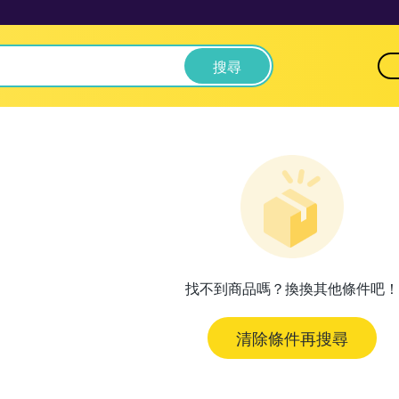
搜尋
找不到商品嗎？換換其他條件吧！
清除條件再搜尋