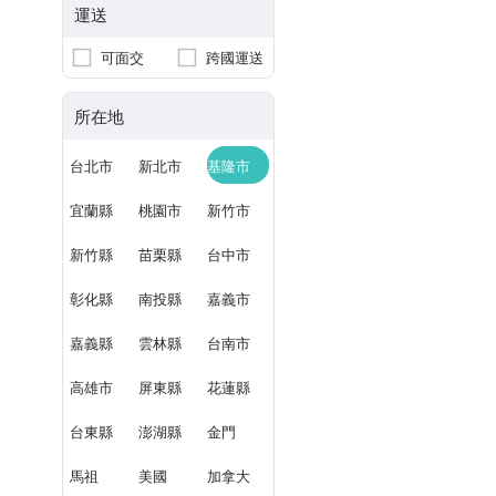
運送
可面交
跨國運送
所在地
台北市
新北市
基隆市
宜蘭縣
桃園市
新竹市
新竹縣
苗栗縣
台中市
彰化縣
南投縣
嘉義市
嘉義縣
雲林縣
台南市
高雄市
屏東縣
花蓮縣
台東縣
澎湖縣
金門
馬祖
美國
加拿大