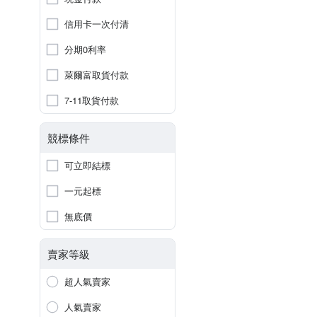
信用卡一次付清
分期0利率
萊爾富取貨付款
7-11取貨付款
競標條件
可立即結標
一元起標
無底價
賣家等級
超人氣賣家
人氣賣家