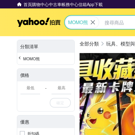
首頁
購物中心
中古車
帳務中心
信箱
App下載
Yahoo拍賣
MOMO熊
玩具、模型與
分類清單
MOMO熊
價格
-
確定
優惠
折扣碼