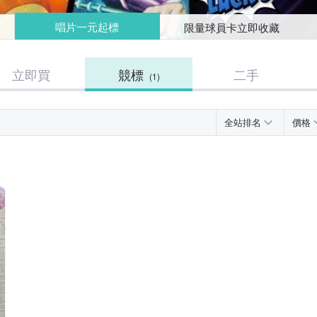
唱片一元起標
限量球員卡立即收藏
立即買
競標
二手
(1)
全站排名
價格