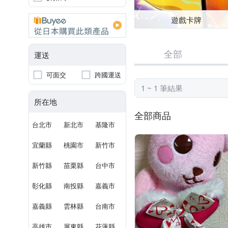
遊戲卡牌
全部
運送
可面交
跨國運送
1 ~ 1 筆結果
所在地
全部商品
台北市
新北市
基隆市
宜蘭縣
桃園市
新竹市
新竹縣
苗栗縣
台中市
彰化縣
南投縣
嘉義市
嘉義縣
雲林縣
台南市
高雄市
屏東縣
花蓮縣