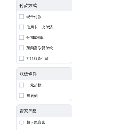
付款方式
現金付款
信用卡一次付清
分期0利率
萊爾富取貨付款
7-11取貨付款
競標條件
一元起標
無底價
賣家等級
超人氣賣家