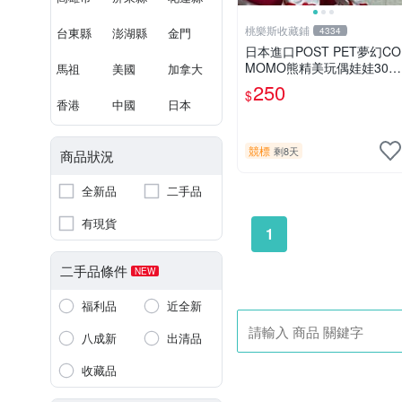
桃樂斯收藏鋪
台東縣
澎湖縣
金門
4334
日本進口POST PET夢幻CO
MOMO熊精美玩偶娃娃30c
馬祖
美國
加拿大
m
250
$
香港
中國
日本
競標
剩8天
商品狀況
全新品
二手品
有現貨
1
二手品條件
NEW
福利品
近全新
八成新
出清品
收藏品