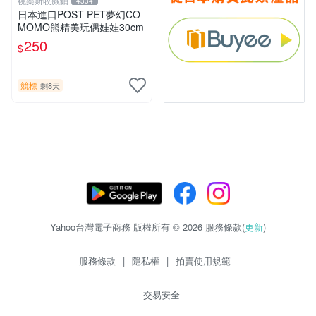
桃樂斯收藏鋪
4334
日本進口POST PET夢幻CO
MOMO熊精美玩偶娃娃30cm
250
$
競標
剩8天
Yahoo台灣電子商務 版權所有 © 2026 服務條款(
更新
)
服務條款
|
隱私權
|
拍賣使用規範
交易安全