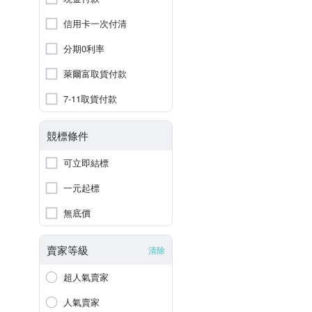
信用卡一次付清
分期0利率
萊爾富取貨付款
7-11取貨付款
競標條件
可立即結標
一元起標
無底價
賣家等級
清除
超人氣賣家
人氣賣家