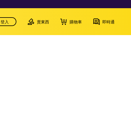
登入
賣東西
購物車
即時通