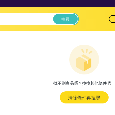
搜尋
找不到商品嗎？換換其他條件吧！
清除條件再搜尋