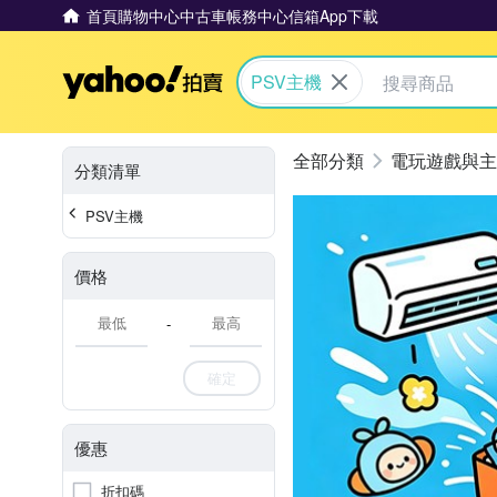
首頁
購物中心
中古車
帳務中心
信箱
App下載
Yahoo拍賣
PSV主機
電玩遊戲與主
分類清單
PSV主機
價格
-
確定
優惠
折扣碼