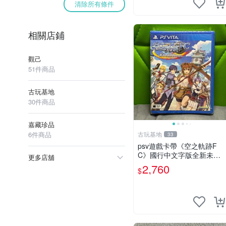
清除所有條件
相關店鋪
觀己
51件商品
古玩基地
30件商品
嘉藏珍品
6件商品
古玩基地
33
psv遊戲卡帶《空之軌跡F
C》國行中文字版全新未拆
更多店舖
封膜有輕微使用痕跡嚴選推
2,760
$
薦適合收藏 歲月痕跡 二手 p
sv 游戲卡帶