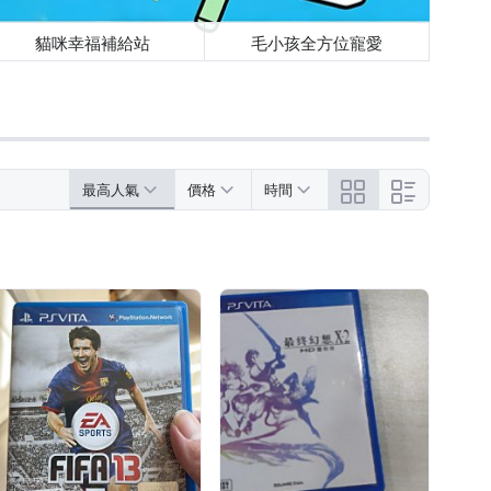
貓咪幸福補給站
毛小孩全方位寵愛
最高人氣
價格
時間