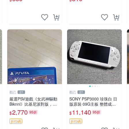
單次2張起享優惠 煉金工房
騎士 創生 PSV 卡帶
游戲卡帶 PSV
觀己
觀己
27
27
嚴選PSV遊戲《女武神驅動
SONY PSP3000 珍珠白 日
Biknni》比基尼派對版，日
版原裝 09G主板 整體成色
版原裝，PSV獨佔新古態，
充新 不漂移 按鍵順滑 PSP3
2,770
11,140
95折
95折
$
$
附原裝包裝，閒置出售中。
000 電腦遊戲機 PSP11893
女武神 PSV 美少女
90 屏幕老化
折扣碼
折扣碼