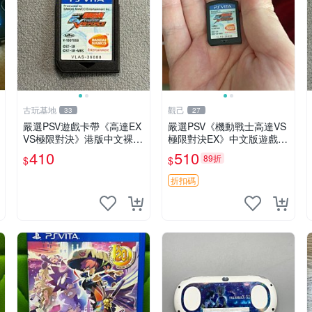
古玩基地
觀己
33
27
嚴選PSV遊戲卡帶《高達EX
嚴選PSV《機動戰士高達VS
VS極限對決》港版中文裸卡
極限對決EX》中文版遊戲卡
實測順暢 高品質遊戲卡帶 p
帶 成色如新 港版 主機相容
410
510
89折
$
$
sv 遊戲 卡帶
買家保障 不退不換 高達 終
結者 10562
折扣碼