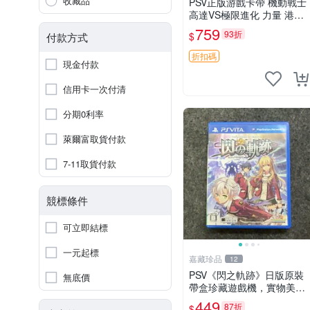
收藏品
PSV正版游戲卡帶 機動戰士
高達VS極限進化 力量 港版
中文 盒裝全新未開封，支持
759
93折
$
付款方式
所有日版，港版或其他地區
的PSV游戲機主機，（除
折扣碼
現金付款
外），拆封後不支持退
信用卡一次付清
分期0利率
萊爾富取貨付款
7-11取貨付款
競標條件
可立即結標
一元起標
嘉藏珍品
12
PSV《閃之軌跡》日版原裝
無底價
帶盒珍藏遊戲機，實物美如
新，嚴選推薦 閃之軌跡 日
449
87折
$