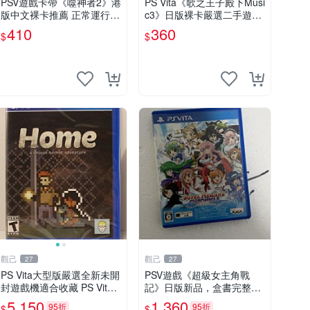
PSV遊戲卡帶《噬神者2》港
PS Vita《歌之王子殿下Musi
版中文裸卡推薦 正常運行適
c3》日版裸卡嚴選二手遊
用PSV機嚴選商品 可收藏 港
戲，實測功能正常，僅售不
410
360
$
$
版 PSV 卡帶 噴射型 獎杯機
退不換 psv psp vita 卡帶
記憶力カード
觀己
觀己
27
27
PS Vita大型版嚴選全新未開
PSV遊戲《超級女主角戰
封遊戲機適合收藏 PS Vita
記》日版新品，盒書完整，
新型號 家用遊戲機 直營店
附原裝包裝，玩樂典藏款，
5,150
1,360
95折
95折
$
$