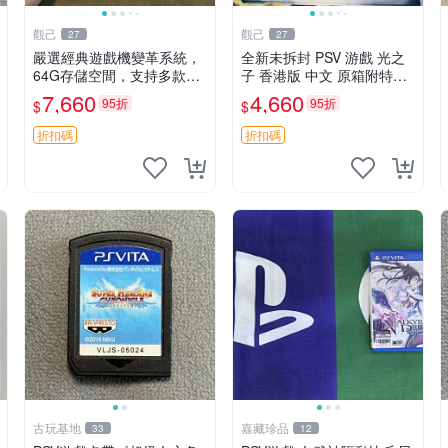
觀己
觀己
27
27
嚴選經典遊戲機變革系統，
全新未拆封 PSV 游戲 光之
64G存儲空間，支持多款模
子 香港版 中文 原箱附特典
擬器享受懷舊樂趣 黑店版 P
畫冊 輝耀上市嚴選商品 光
7,660
4,660
95折
95折
$
$
SV 游戲 模擬器
之子 港版 PSV 特典畫冊
折扣碼
折扣碼
古玩基地
嘉藏珍品
33
12