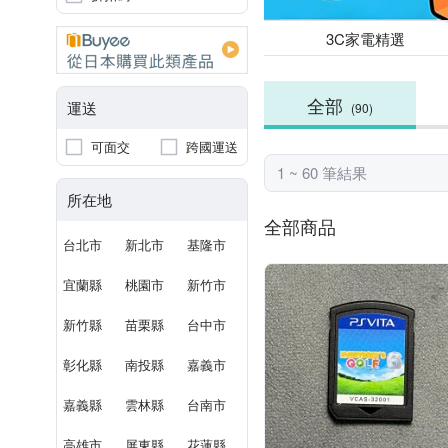
3C家電精選
全部
運送
(90)
可面交
跨國運送
1 ~ 60 筆結果
所在地
全部商品
台北市
新北市
基隆市
宜蘭縣
桃園市
新竹市
新竹縣
苗栗縣
台中市
彰化縣
南投縣
嘉義市
嘉義縣
雲林縣
台南市
高雄市
屏東縣
花蓮縣