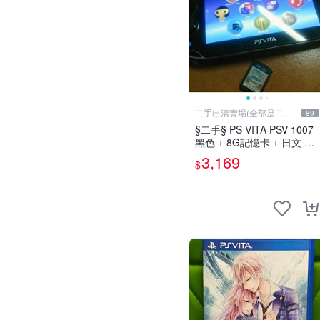
二手出清賣場(全部是二手
89
商品)
§二手§ PS VITA PSV 1007
黑色 + 8G記憶卡 + 日文 初
音未來 F 2nd 遊戲卡片｜郵
3,169
$
局寄送｜未含運｜購買前請
私訊確認