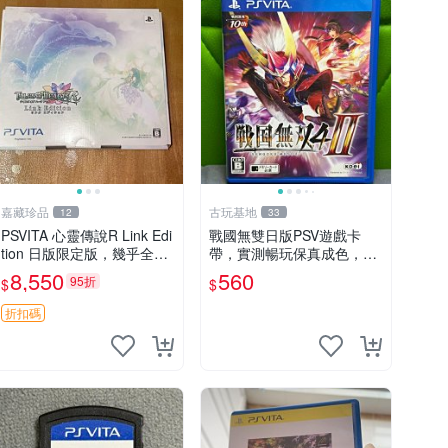
嘉藏珍品
古玩基地
12
33
PSVITA 心靈傳說R Link Edi
戰國無雙日版PSV遊戲卡
tion 日版限定版，幾乎全
帶，實測暢玩保真成色，圖
新，配件齊全，原裝包裝
例對應確保收貨，售出概不
8,550
560
95折
$
$
盒，說明書，底座，掛件，
退換 戰國無雙 PSV 日版 游
布袋，卡都在，游戲光盤已
戲 卡帶 成色 當拍即知
折扣碼
拆封但保存