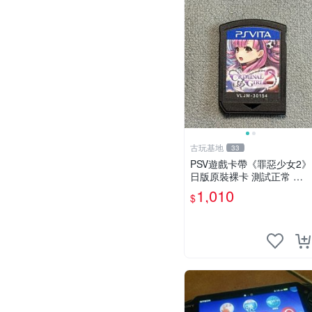
古玩基地
33
PSV遊戲卡帶《罪惡少女2》
日版原裝裸卡 測試正常 純
正日文簡體字顯示 輸出機玩
1,010
$
滌 限量嚴選 psv 卡帶 罕有
游戲