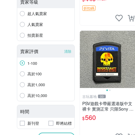
版 PSV 原裝帶盒
賣家等級
折扣碼
超人氣賣家
人氣賣家
拍賣新星
賣家評價
清除
1-100
高於100
高於1,000
高於10,000
古玩基地
33
PSV遊戲卡帶嚴選港版中文
裸卡 實測正常 只限Sony PS
時間
V運行 二合一折扣優惠 psv
560
$
港版 卡帶
新刊登
即將結標