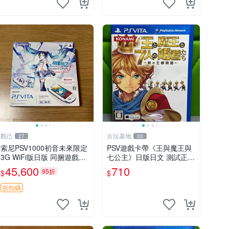
觀己
古玩基地
27
33
索尼PSV1000初音未來限定
PSV遊戲卡帶《王與魔王與
3G WiFi版日版 同捆遊戲未
七公主》日版日文 測試正常
拆封 貼紙新 成色美 品相佳
成色如圖 發貨即到手 新手
45,600
710
95折
$
$
PSV 網路遊戲 iphonetype
必看 認真拍下 王與魔王與
七公主 PSV 日版 成色
折扣碼