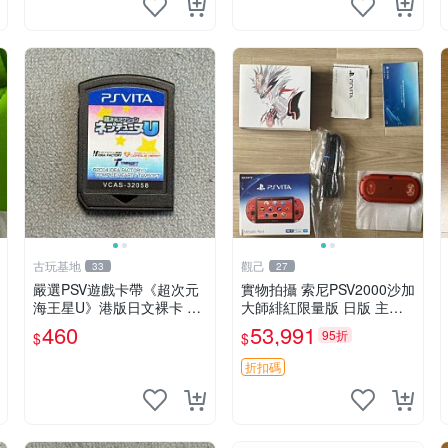
古玩基地
觀己
33
27
嚴選PSV遊戲卡帶《超次元
實物拍攝 索尼PSV2000沙加
海王星U》港版日文裸卡 實
大師緋紅限量版 日版 主機
測暢玩 索尼專屬 psv psv游
全配齊 收藏級 電腦遊戲掌
460
53,991
95折
$
$
戲 psv游戲卡帶
機 帶盒說明書 全新未修 正
規對碼 沙加大作
折扣碼