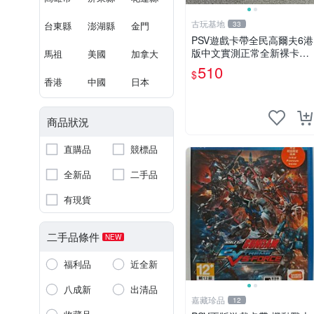
古玩基地
台東縣
澎湖縣
金門
33
PSV遊戲卡帶全民高爾夫6港
版中文實測正常全新裸卡無
馬祖
美國
加拿大
保售不退換單次購兩張以上
510
$
再享優惠 全民高爾夫6 PSV
香港
中國
日本
港版中文 卡帶
商品狀況
直購品
競標品
全新品
二手品
有現貨
二手品條件
NEW
福利品
近全新
八成新
出清品
嘉藏珍品
12