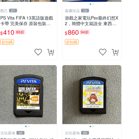
觀己
嘉藏珍品
27
12
PS Vita FIFA 13英語版遊戲
游戲之家電玩Psv最終幻想X
卡帶 完美保存 原裝包裝盒
2，簡體中文箱說全 東西有
推薦收藏 FIFA 13 PSVita E
現貨 可以發手物品 無質量
410
860
86折
94折
$
$
A Sports 官方版
問題售不退不換
折扣碼
折扣碼
古玩基地
古玩基地
33
33