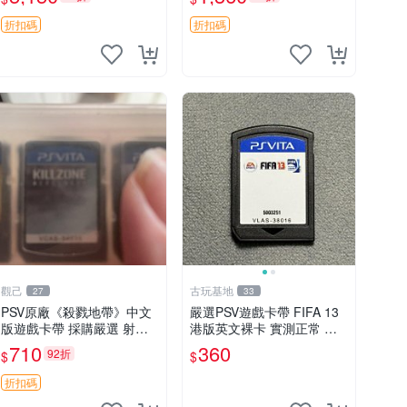
優選
成就全開任你挑戰 超級女主
角戰記 PSV 游戲 日版 成就
折扣碼
折扣碼
全開 DLC 全通角色
觀己
古玩基地
27
33
PSV原廠《殺戮地帶》中文
嚴選PSV遊戲卡帶 FIFA 13
版遊戲卡帶 採購嚴選 射擊
港版英文裸卡 實測正常 索
迷必備 成色尚佳 插入即玩
尼專用 不支持其他機器 買
710
360
92折
$
$
殺戮地帶 PSV 射擊 游戲
二送優惠 FIFA 13 psv 港版
卡帶
折扣碼