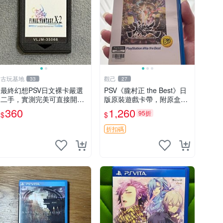
古玩基地
觀己
33
27
最終幻想PSV日文裸卡嚴選
PSV《朧村正 the Best》日
二手，實測完美可直接開玩
版原裝遊戲卡帶，附原盒包
2張起享優惠 最終幻想 PSV
裝，狀態近新，盤面乾淨，
360
1,260
95折
$
$
卡帶 二手 裸卡
支持PSV主機即插即玩，日
本語原版，適合喜愛日系RP
折扣碼
G玩家收藏或自用