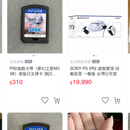
古玩基地
生活用品百貨
33
12
PSV遊戲卡帶《夢幻之星NO
SONY PS VR2 虛擬實境 頭
VA》港版日文裸卡 測試正
戴裝置 一般版 台灣公司貨
常 索尼專用 不退不換 卡帶
310
19,990
$
$
遊戲 限量收藏 港版 游玩安
心