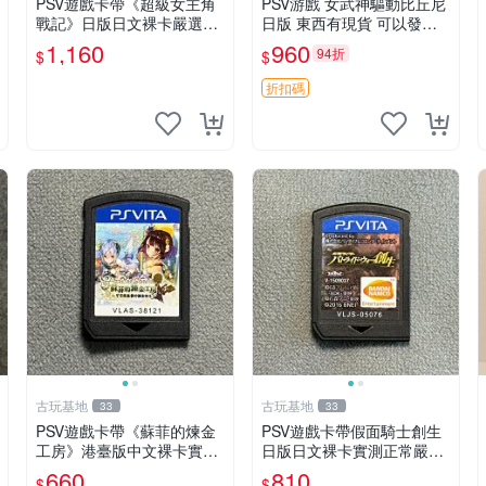
PSV遊戲卡帶《超級女主角
PSV游戲 女武神驅動比丘尼
戰記》日版日文裸卡嚴選實
日版 東西有現貨 可以發手
測正常索尼專用 超級女主角
物品 無質量問題售不退不換
1,160
960
94折
$
$
戰記 PSV 日版 裸卡
折扣碼
古玩基地
古玩基地
33
33
PSV遊戲卡帶《蘇菲的煉金
PSV遊戲卡帶假面騎士創生
工房》港臺版中文裸卡實測
日版日文裸卡實測正常嚴選
正常嚴選直銷僅售不退不換
適合收藏2張起享優惠 假面
660
810
$
$