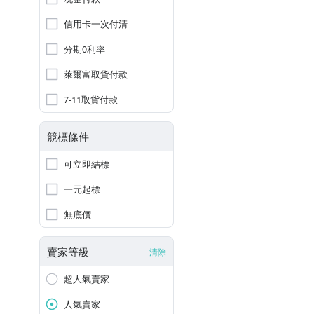
信用卡一次付清
分期0利率
萊爾富取貨付款
7-11取貨付款
競標條件
可立即結標
一元起標
無底價
賣家等級
清除
超人氣賣家
人氣賣家