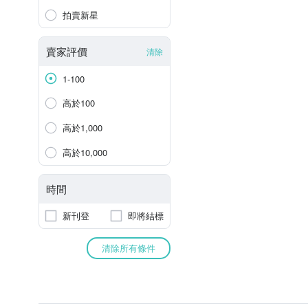
拍賣新星
賣家評價
清除
1-100
高於100
高於1,000
高於10,000
時間
新刊登
即將結標
清除所有條件