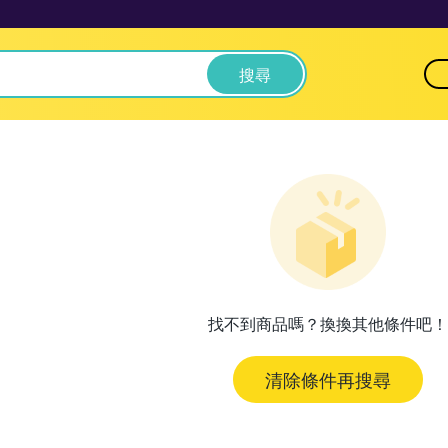
搜尋
找不到商品嗎？換換其他條件吧！
清除條件再搜尋