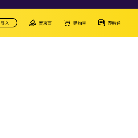
登入
賣東西
購物車
即時通