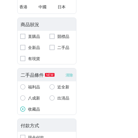
香港
中國
日本
商品狀況
直購品
競標品
全新品
二手品
有現貨
二手品條件
清除
NEW
福利品
近全新
八成新
出清品
收藏品
付款方式
現金付款