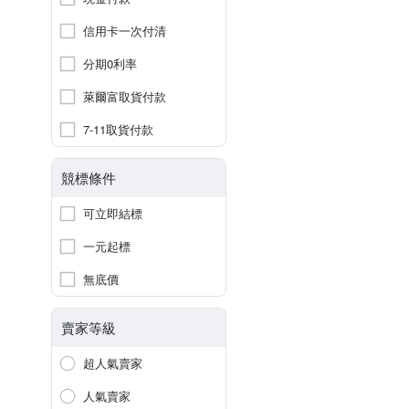
信用卡一次付清
分期0利率
萊爾富取貨付款
7-11取貨付款
競標條件
可立即結標
一元起標
無底價
賣家等級
超人氣賣家
人氣賣家