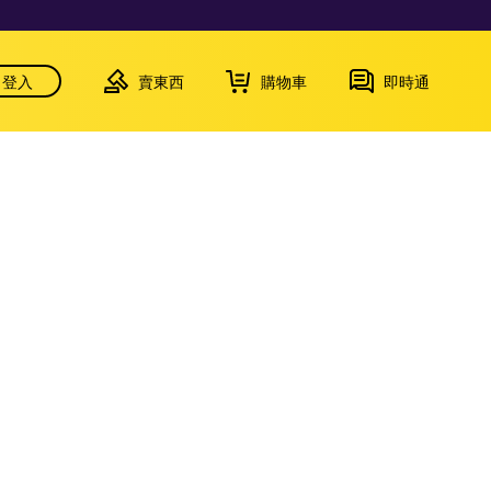
登入
賣東西
購物車
即時通