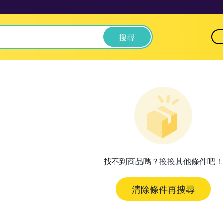
搜尋
找不到商品嗎？換換其他條件吧！
清除條件再搜尋