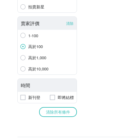
拍賣新星
賣家評價
清除
1-100
高於100
高於1,000
高於10,000
時間
新刊登
即將結標
清除所有條件