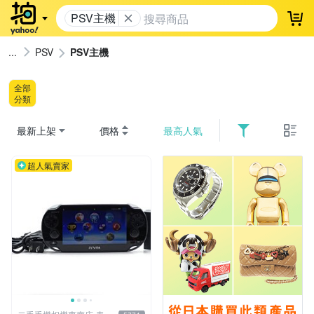
PSV主機
登
PSV
PSV主機
全部
分類
最新上架
價格
最高人氣
超人氣賣家