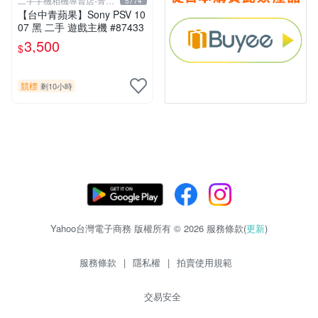
二手手機相機專賣店-青蘋
5774
果3c
【台中青蘋果】Sony PSV 10
07 黑 二手 遊戲主機 #87433
3,500
$
競標
剩10小時
Yahoo台灣電子商務 版權所有 © 2026 服務條款(
更新
)
服務條款
|
隱私權
|
拍賣使用規範
交易安全