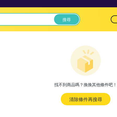
搜尋
找不到商品嗎？換換其他條件吧！
清除條件再搜尋