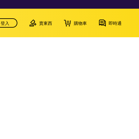
登入
賣東西
購物車
即時通