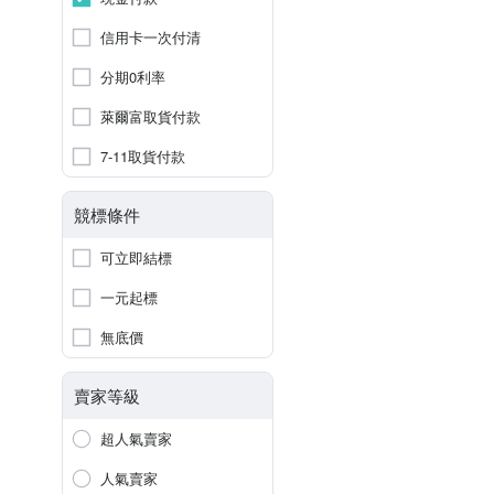
信用卡一次付清
分期0利率
萊爾富取貨付款
7-11取貨付款
競標條件
可立即結標
一元起標
無底價
賣家等級
超人氣賣家
人氣賣家