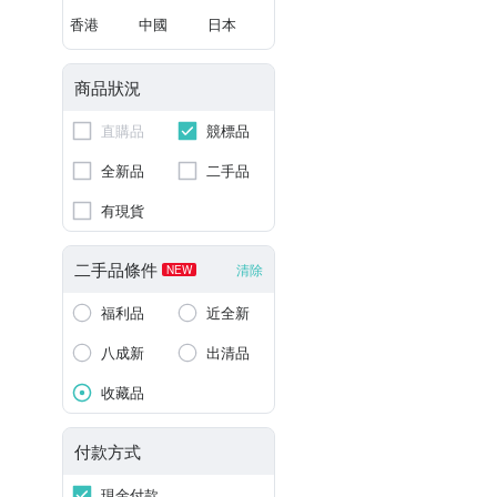
香港
中國
日本
商品狀況
直購品
競標品
全新品
二手品
有現貨
二手品條件
清除
NEW
福利品
近全新
八成新
出清品
收藏品
付款方式
現金付款