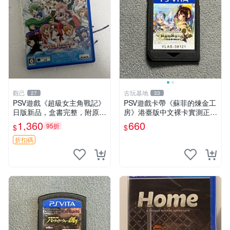
觀己
古玩基地
27
33
PSV遊戲《超級女主角戰記》
PSV遊戲卡帶《蘇菲的煉金工
日版新品，盒書完整，附原裝
房》港臺版中文裸卡實測正常
包裝，玩樂典藏款，成就全開
嚴選直銷僅售不退不換單次2
1,360
660
95折
$
$
任你挑戰 超級女主角戰記 PS
張起享優惠 煉金工房 游戲卡
V 游戲 日版 成就全開 DLC 全
帶 PSV
折扣碼
通角色