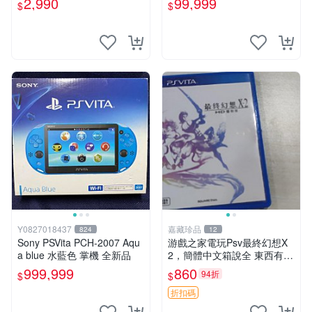
2,990
99,999
$
$
古二手✪嘉義樂逗電玩館
Y0827018437
嘉藏珍品
824
12
Sony PSVita PCH-2007 Aqu
游戲之家電玩Psv最終幻想X
a blue 水藍色 掌機 全新品
2，簡體中文箱說全 東西有現
貨 可以發手物品 無質量問題
999,999
860
94折
$
$
售不退不換
折扣碼