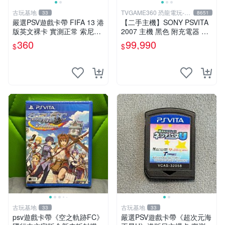
古玩基地
TVGAME360 恐龍電玩-台
33
8651
中店
嚴選PSV遊戲卡帶 FIFA 13 港
【二手主機】SONY PSVITA
版英文裸卡 實測正常 索尼專
2007 主機 黑色 附充電器 US
用 不支持其他機器 買二送優
B傳輸線 PS VITA PSV【台中
360
99,990
$
$
惠 FIFA 13 psv 港版 卡帶
恐龍電玩】
古玩基地
古玩基地
33
33
psv遊戲卡帶《空之軌跡FC》
嚴選PSV遊戲卡帶《超次元海