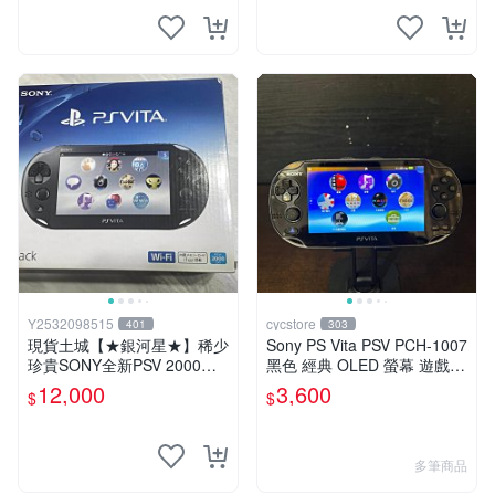
Y2532098515
cycstore
401
303
現貨土城【★銀河星★】稀少
Sony PS Vita PSV PCH-1007
珍貴SONY全新PSV 2000主
黑色 經典 OLED 螢幕 遊戲掌
機.可轉換中文.全新PSV未使
機 附充電線 經典收藏 掌上型
12,000
3,600
$
$
用
遊戲機
多筆商品