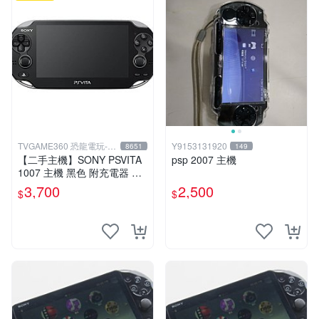
TVGAME360 恐龍電玩-台
Y9153131920
8651
149
中店
【二手主機】SONY PSVITA
psp 2007 主機
1007 主機 黑色 附充電器 US
B傳輸線 PS VITA PSV【台中
3,700
2,500
$
$
恐龍電玩】