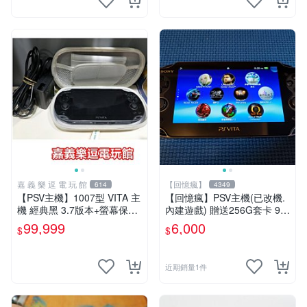
嘉 義 樂 逗 電 玩 館
【回憶瘋】
614
4349
【PSV主機】1007型 VITA 主
【回憶瘋】PSV主機(已改機.
機 經典黑 3.7版本+螢幕保護
內建遊戲) 贈送256G套卡 9成
貼+主機收納包【9成新】✪中
新 遊戲機 PSVITA
99,999
6,000
$
$
古二手✪嘉義樂逗電玩館
近期銷量1件