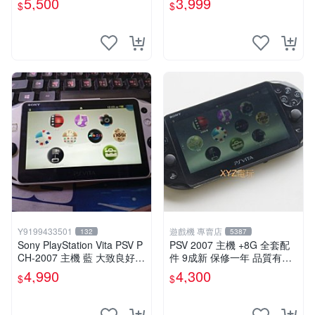
5,500
3,999
$
$
Y9199433501
遊戲機 專賣店
132
5387
Sony PlayStation Vita PSV P
PSV 2007 主機 +8G 全套配
CH-2007 主機 藍 大致良好
件 9成新 保修一年 品質有保
送絕版YAMATO保殼
障
4,990
4,300
$
$