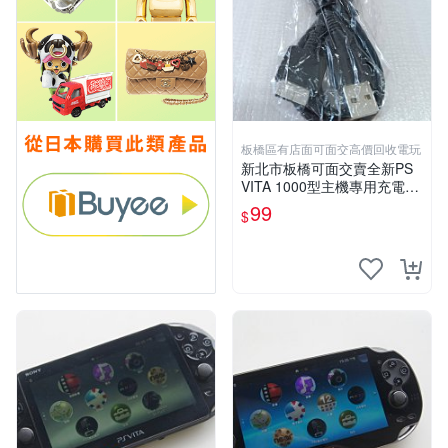
板橋區有店面可面交高價回收電玩
新北市板橋可面交賣全新PS
VITA 1000型主機專用充電
線....超便宜只賣99元
99
$