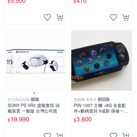
5,500
410
$
$
可轉換中文
版 PSV 卡帶 噴射型 獎杯機
記憶力カード
生活用品百貨
遊戲機 專賣店
12
5387
SONY PS VR2 虛擬實境 頭
PSV 1007 主機 +8G 全套配
戴裝置 一般版 台灣公司貨
件+數碼寶貝 9成新 保修一年
品質有保障 psvita
19,990
3,600
$
$