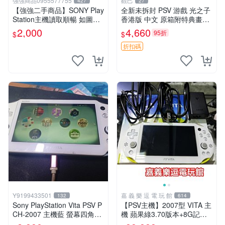
強強商品0955577755
觀己
427
27
【強強二手商品】SONY Play
全新未拆封 PSV 游戲 光之子
Station主機讀取順暢 如圖全
香港版 中文 原箱附特典畫冊
部 ! 外觀完整乾淨
輝耀上市嚴選商品 光之子 港
2,000
4,660
95折
$
$
版 PSV 特典畫冊
折扣碼
Y9199433501
嘉 義 樂 逗 電 玩 館
132
614
Sony PlayStation Vita PSV P
【PSV主機】2007型 VITA 主
CH-2007 主機藍 螢幕四角略
機 蘋果綠3.70版本+8G記憶
暗 可安裝遊戲 系統3.74書
卡+螢幕保護貼【9成新】✪中