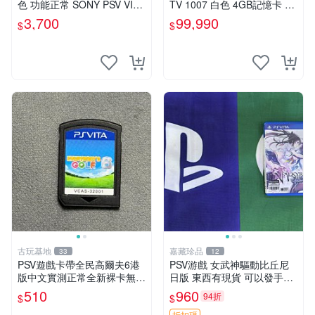
色 功能正常 SONY PSV VITA
TV 1007 白色 4GB記憶卡 PS
主機 2000~3000型 二手功能
3手把(白) 書盒完整 【台中恐
3,700
99,990
$
$
正常 賣3千5~4千也可用各式
龍電玩】
物品換
古玩基地
嘉藏珍品
33
12
PSV遊戲卡帶全民高爾夫6港
PSV游戲 女武神驅動比丘尼
版中文實測正常全新裸卡無保
日版 東西有現貨 可以發手物
售不退換單次購兩張以上再享
品 無質量問題售不退不換
510
960
94折
$
$
優惠 全民高爾夫6 PSV 港版
折扣碼