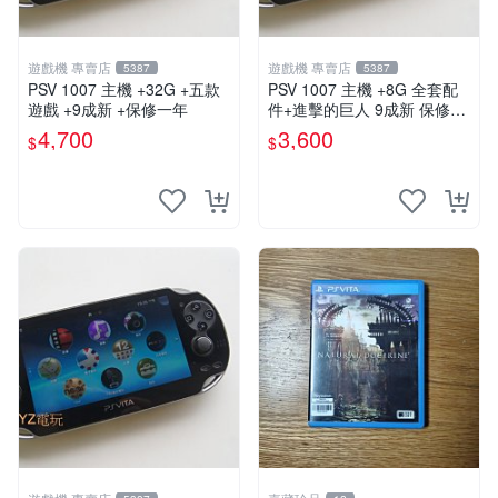
遊戲機 專賣店
遊戲機 專賣店
5387
5387
PSV 1007 主機 +32G +五款
PSV 1007 主機 +8G 全套配
遊戲 +9成新 +保修一年
件+進擊的巨人 9成新 保修一
年 品質有保障
4,700
3,600
$
$