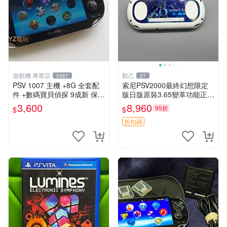
遊戲機 專賣店
觀己
5387
27
PSV 1007 主機 +8G 全套配
索尼PSV2000最終幻想限定
件 +數碼寶貝偵探 9成新 保修
版日版原裝3.65變革功能正常
一年 品質有保障
背面小劃痕磨損 實物圖可查
3,600
8,960
95折
$
$
限量珍藏 畫集 游戲機
折扣碼