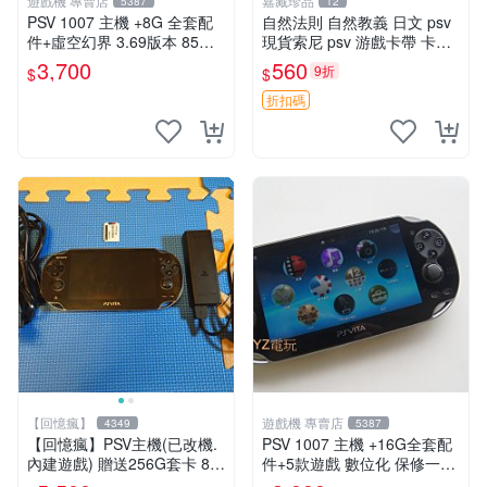
遊戲機 專賣店
嘉藏珍品
5387
12
PSV 1007 主機 +8G 全套配
自然法則 自然教義 日文 psv
件+虛空幻界 3.69版本 85成
現貨索尼 psv 游戲卡帶 卡盒
新 PS Vita1007 一年保修
無損 版本外版 功能正常讀卡
3,700
560
9折
$
$
關于質量：為避免糾紛，鑒寶
專家，收藏家和較真黨自行繞
折扣碼
道
【回憶瘋】
遊戲機 專賣店
4349
5387
【回憶瘋】PSV主機(已改機.
PSV 1007 主機 +16G全套配
內建遊戲) 贈送256G套卡 8成
件+5款遊戲 數位化 保修一年
新 遊戲機 PSVITA
品質有保障