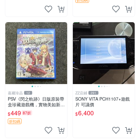
中文 卡帶
嘉藏珍品
ZZ店鋪
12
291
PSV《閃之軌跡》日版原裝帶
SONY VITA PCH1107+遊戲
盒珍藏遊戲機，實物美如新，
片 可議價
嚴選推薦 閃之軌跡 日版 PSV
449
6,400
87折
$
$
原裝帶盒
折扣碼