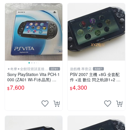
✦奇摩✦全館現貨請直接下
遊戲機 專賣店
3741
5387
標
Sony PlayStation Vita PCH-1
PSV 2007 主機 +8G 全套配
000 (ZA01 Wi-Fi水晶黑) 掌
件 +送 數位 閃之軌跡1+2 保
上遊戲機 5英吋多點觸控螢幕
修一年 品質有保障
7,600
4,300
$
$