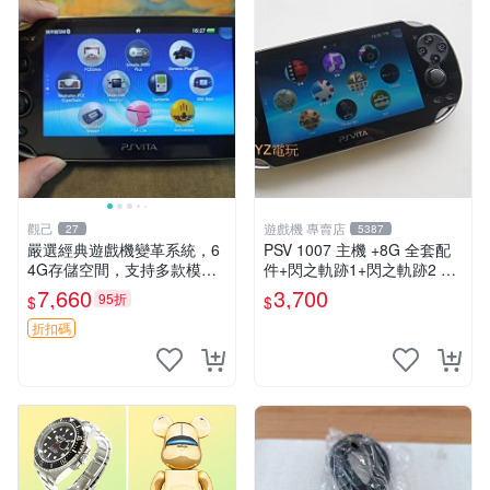
觀己
遊戲機 專賣店
27
5387
嚴選經典遊戲機變革系統，6
PSV 1007 主機 +8G 全套配
4G存儲空間，支持多款模擬
件+閃之軌跡1+閃之軌跡2 保
器享受懷舊樂趣 黑店版 PSV
修一年 品質有保障
7,660
3,700
95折
$
$
游戲 模擬器
折扣碼