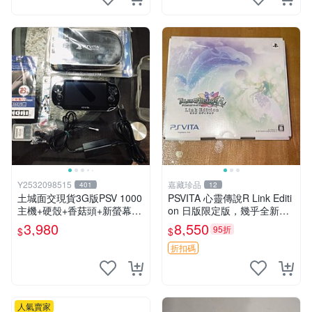
Y2532098515
嘉藏珍品
401
12
土城面交現貨3G版PSV 1000
PSVITA 心靈傳說R Link Editi
主機+硬殼+香菇頭+新螢幕玻
on 日版限定版，幾乎全新，
璃貼+初音掛繩+可改機版本8
配件齊全，原裝包裝盒，說明
3,980
8,550
95折
$
$
成新 一年保修如照片所有的
書，底座，掛件，布袋，卡都
都附
在，游戲光盤已拆封但保存
折扣碼
人氣賣家