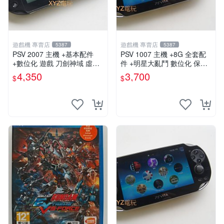
遊戲機 專賣店
遊戲機 專賣店
5387
5387
PSV 2007 主機 +基本配件
PSV 1007 主機 +8G 全套配
+數位化 遊戲 刀劍神域 虛空
件 +明星大亂鬥 數位化 保修
幻界 保修一年
一年 品質有保障
4,350
3,700
$
$