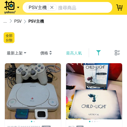
PSV主機
登
PSV
PSV主機
全部
分類
最新上架
價格
最高人氣