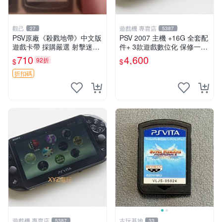
觀己
遊戲機 專賣店
27
5387
PSV原廠《殺戮地帶》中文版
PSV 2007 主機 +16G 全套配
遊戲卡帶 採購嚴選 射擊迷必
件+ 3款遊戲數位化 保修一年
備 成色尚佳 插入即玩 殺戮地
品質有保障
710
4,600
92折
$
$
帶 PSV 射擊 游戲
折扣碼
遊戲機 專賣店
古玩基地
5387
33