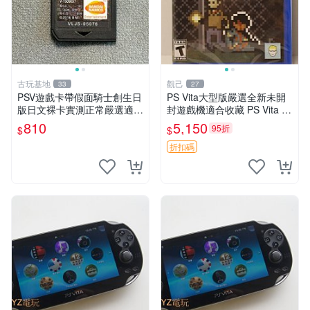
古玩基地
觀己
33
27
PSV遊戲卡帶假面騎士創生日
PS Vita大型版嚴選全新未開
版日文裸卡實測正常嚴選適合
封遊戲機適合收藏 PS Vita 新
收藏2張起享優惠 假面騎士
型號 家用遊戲機 直營店優選
810
5,150
95折
$
$
創生 PSV 卡帶
折扣碼