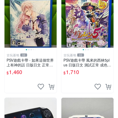
古玩基地
古玩基地
33
33
PSV遊戲卡帶 - 如果這個世界
PSV遊戲卡帶 風來的西林5pl
上有神的話 日版日文 正常可
us 日版日文 測試正常 成色如
玩 神秘成色參考圖 售後不退
圖 買家自負 風來的西林5plus
1,460
1,710
$
$
如果這是你想找的游戲 請先
PSV 日版
查看照片確認狀態 再下單購
買哦 日