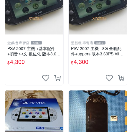
遊戲機 專賣店
遊戲機 專賣店
5387
5387
PSV 2007 主機 +基本配件
PSV 2007 主機 +8G 全套配
+初音 中文 數位化 版本3.69
件+uppers 版本3.69PS Vita2
PS Vita2007 保修一年 85成
007 保修一年 9成新
4,300
4,300
$
$
新