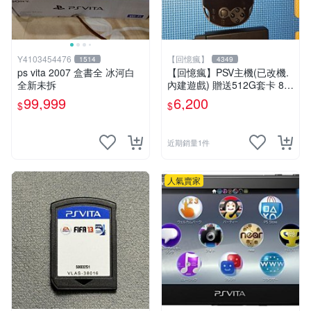
Y4103454476
【回憶瘋】
1514
4349
ps vita 2007 盒書全 冰河白
【回憶瘋】PSV主機(已改機.
全新未拆
內建遊戲) 贈送512G套卡 8成
5新 1000型
99,999
6,200
$
$
近期銷量1件
人氣賣家