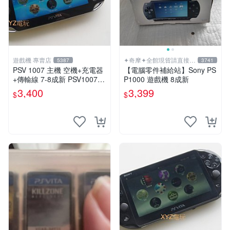
遊戲機 專賣店
✦奇摩✦全館現貨請直接下
5387
3741
標
PSV 1007 主機 空機+充電器
【電腦零件補給站】Sony PS
+傳輸線 7-8成新 PSV1007
P1000 遊戲機 8成新
一年保修
3,400
3,399
$
$