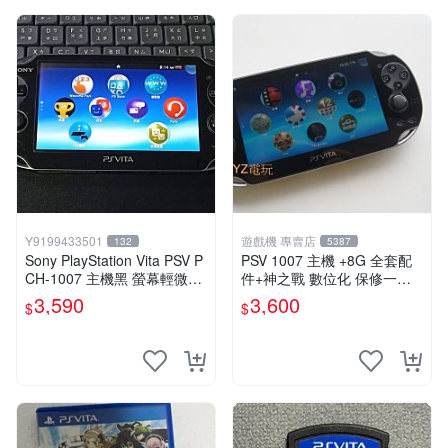
Y9199433501
遊戲機 專賣店
132
5387
Sony PlayStation Vita PSV P
PSV 1007 主機 +8G 全套配
CH-1007 主機黑 螢幕輕微老
件+神之戰 數位化 保修一年
化 可安裝遊戲 系統3.74書
品質有保障 psvita
3,590
3,600
$
$