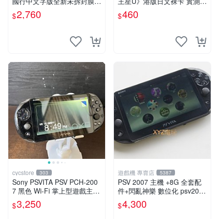
國行中文字版全新未拆封膜有
王星U》港版日文裸卡 實測暢
輕微使用痕跡嚴選推薦適合收
玩 索尼專屬 psv psv游戲 psv
2,760
460
$
$
藏 歲月痕跡 二手 psv 游戲卡
游戲卡帶
帶
cycstore
遊戲機 專賣店
303
5387
Sony PSVITA PSV PCH-200
PSV 2007 主機 +8G 全套配
7 黑色 Wi-Fi 掌上型遊戲主機
件+閃亂神樂 數位化 psv2007
輕薄版 OLED後繼機 收藏熱
主機
3,250
4,300
$
$
門