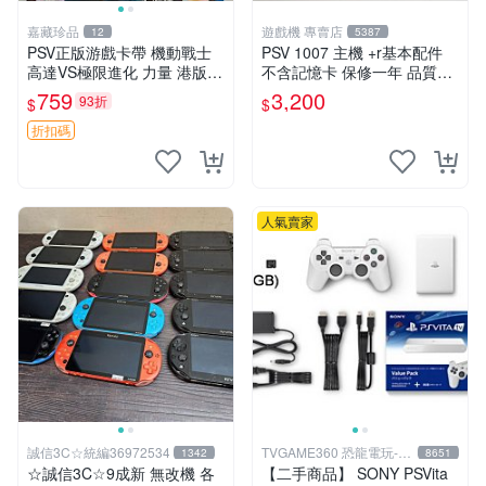
嘉藏珍品
遊戲機 專賣店
12
5387
PSV正版游戲卡帶 機動戰士
PSV 1007 主機 +r基本配件
高達VS極限進化 力量 港版中
不含記憶卡 保修一年 品質有
文 盒裝全新未開封，支持所
保障
759
3,200
93折
$
$
有日版，港版或其他地區的P
SV游戲機主機，（除外），
折扣碼
拆封後不支持退
人氣賣家
誠信3C☆統編36972534
TVGAME360 恐龍電玩-台
1342
8651
中店
☆誠信3C☆9成新 無改機 各
【二手商品】 SONY PSVita