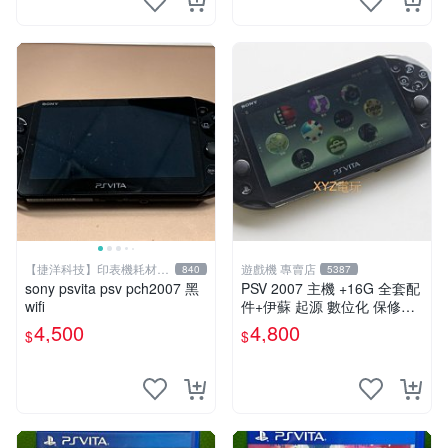
【捷洋科技】印表機耗材專
遊戲機 專賣店
840
5387
賣
sony psvita psv pch2007 黑
PSV 2007 主機 +16G 全套配
wifi
件+伊蘇 起源 數位化 保修一
年 品質有保障
4,500
4,800
$
$