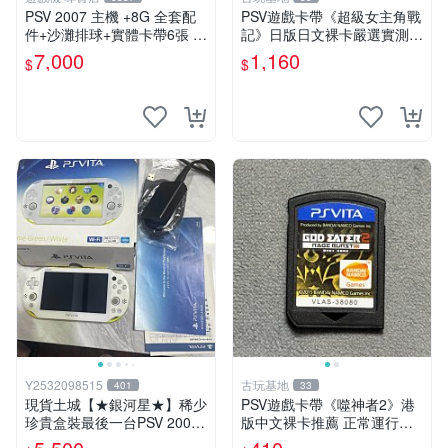
PSV 2007 主機 +8G 全套配
PSV遊戲卡帶《超級女主角戰
件+沙灘排球+實體卡帶6張 保
記》日版日文裸卡嚴選實測正
修一年 品質有保障
常索尼專用 超級女主角戰記
7,000
1,160
$
$
PSV 日版 裸卡
Y2532098515
古玩基地
401
33
現貨土城【★銀河星★】稀少
PSV遊戲卡帶《噬神者2》港
珍貴盒裝最後一台PSV 2000
版中文裸卡推薦 正常運行適
主機.PSV2000 品質保證日版
用PSV機嚴選商品 可收藏 港