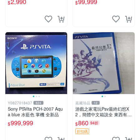
2,990
99,999
$
$
古二手✪嘉義樂逗電玩館
Y0827018437
嘉藏珍品
824
12
Sony PSVita PCH-2007 Aqu
游戲之家電玩Psv最終幻想X
a blue 水藍色 掌機 全新品
2，簡體中文箱說全 東西有現
貨 可以發手物品 無質量問題
999,999
860
94折
$
$
售不退不換
折扣碼