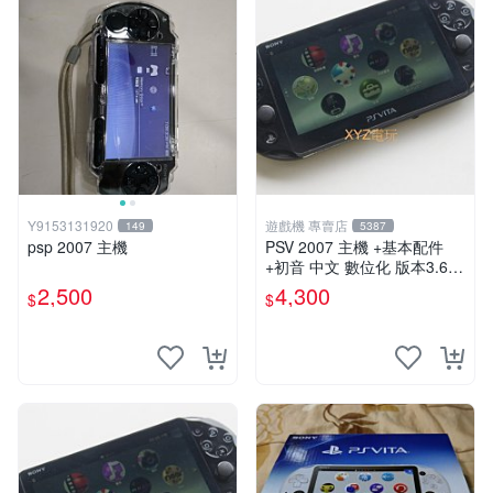
Y9153131920
遊戲機 專賣店
149
5387
psp 2007 主機
PSV 2007 主機 +基本配件
+初音 中文 數位化 版本3.69
PS Vita2007 保修一年 85成
2,500
4,300
$
$
新