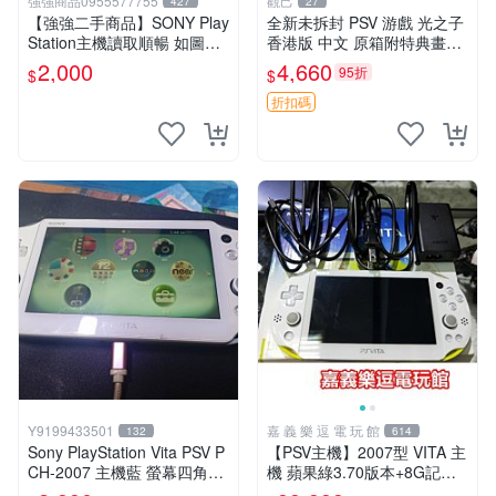
強強商品0955577755
觀己
427
27
【強強二手商品】SONY Play
全新未拆封 PSV 游戲 光之子
Station主機讀取順暢 如圖全
香港版 中文 原箱附特典畫冊
部 ! 外觀完整乾淨
輝耀上市嚴選商品 光之子 港
2,000
4,660
95折
$
$
版 PSV 特典畫冊
折扣碼
Y9199433501
嘉 義 樂 逗 電 玩 館
132
614
Sony PlayStation Vita PSV P
【PSV主機】2007型 VITA 主
CH-2007 主機藍 螢幕四角略
機 蘋果綠3.70版本+8G記憶
暗 可安裝遊戲 系統3.74書
卡+螢幕保護貼【9成新】✪中