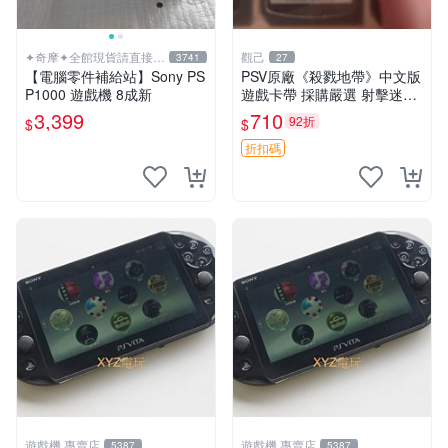
✦奇摩✦全館現貨請直接下
觀己
3741
27
標
【電腦零件補給站】Sony PS
PSV原廠《殺戮地帶》中文版
P1000 遊戲機 8成新
遊戲卡帶 採購嚴選 射擊迷必
備 成色尚佳 插入即玩 殺戮地
3,399
710
92折
$
$
帶 PSV 射擊 游戲
折扣碼
遊戲機 專賣店
遊戲機 專賣店
5387
5387