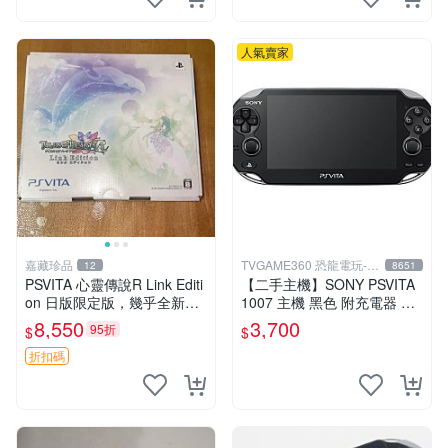
人氣賣家
嘉藏珍品
TVGAME360 恐龍電玩-台
12
8651
中店
PSVITA 心靈傳說R Link Editi
【二手主機】SONY PSVITA
on 日版限定版，幾乎全新，
1007 主機 黑色 附充電器 US
配件齊全，原裝包裝盒，說明
B傳輸線 PS VITA PSV【台中
8,550
3,700
95折
$
$
書，底座，掛件，布袋，卡都
恐龍電玩】
在，游戲光盤已拆封但保存
折扣碼