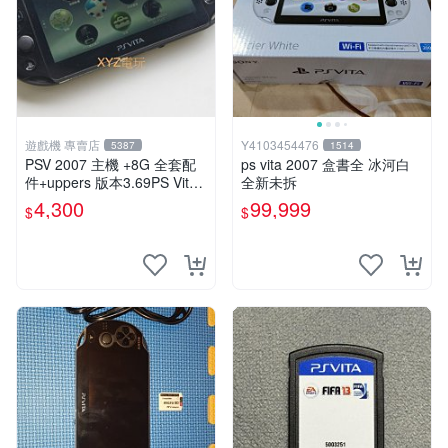
遊戲機 專賣店
Y4103454476
5387
1514
PSV 2007 主機 +8G 全套配
ps vita 2007 盒書全 冰河白
件+uppers 版本3.69PS Vita2
全新未拆
007 保修一年 9成新
4,300
99,999
$
$