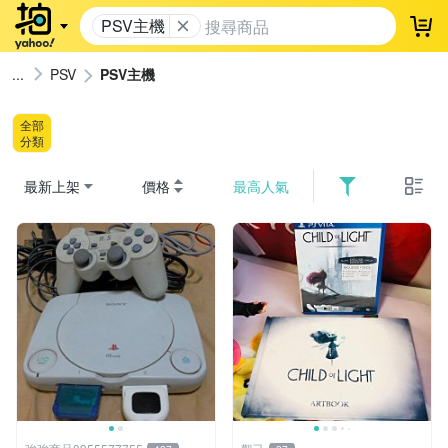
PSV主機
登
PSV
PSV主機
全部
分類
最新上架
價格
最高人氣