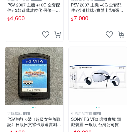
PSV 2007 主機 +16G 全套配
PSV 2007 主機 +8G 全套配
件+ 3款遊戲數位化 保修一年
件+沙灘排球+實體卡帶6張 保
品質有保障
修一年 品質有保障
4,600
7,000
$
$
古玩基地
生活用品百貨
33
12
PSV遊戲卡帶《超級女主角戰
SONY PS VR2 虛擬實境 頭
記》日版日文裸卡嚴選實測正
戴裝置 一般版 台灣公司貨
常索尼專用 超級女主角戰記