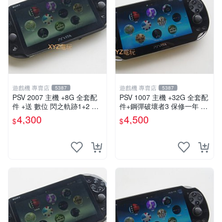
遊戲機 專賣店
遊戲機 專賣店
5387
5387
PSV 2007 主機 +8G 全套配
PSV 1007 主機 +32G 全套配
件 +送 數位 閃之軌跡1+2 保
件+鋼彈破壞者3 保修一年 品
修一年 品質有保障
質有保障 psvita
4,300
4,500
$
$