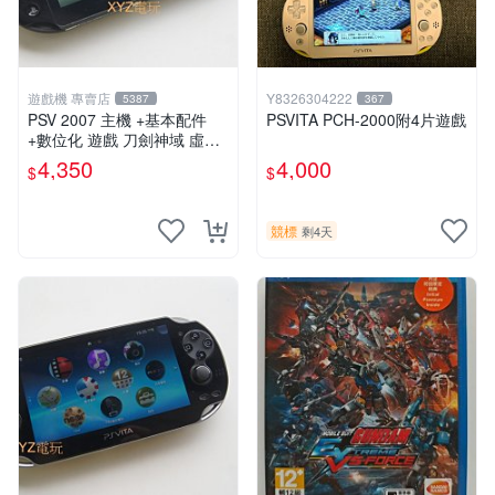
遊戲機 專賣店
Y8326304222
5387
367
PSV 2007 主機 +基本配件
PSVITA PCH-2000附4片遊戲
+數位化 遊戲 刀劍神域 虛空
幻界 保修一年
4,350
4,000
$
$
競標
剩4天