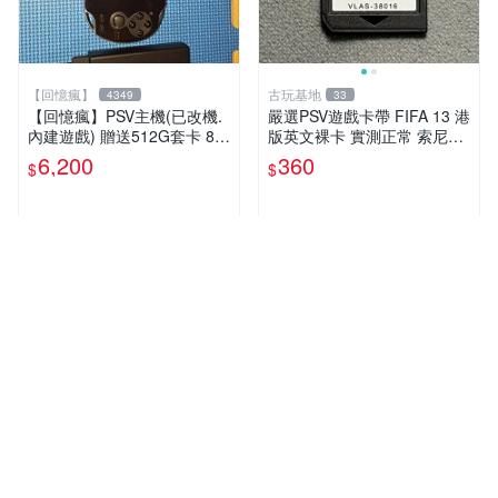
【回憶瘋】
古玩基地
4349
33
【回憶瘋】PSV主機(已改機.
嚴選PSV遊戲卡帶 FIFA 13 港
內建遊戲) 贈送512G套卡 8成
版英文裸卡 實測正常 索尼專
5新 1000型
用 不支持其他機器 買二送優
6,200
360
$
$
惠 FIFA 13 psv 港版 卡帶
近期銷量1件
人氣賣家