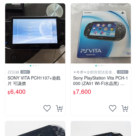
ZZ店鋪
✦奇摩✦全館現貨請直接下
291
3741
標
SONY VITA PCH1107+遊戲
Sony PlayStation Vita PCH-1
片 可議價
000 (ZA01 Wi-Fi水晶黑) 掌
上遊戲機 5英吋多點觸控螢幕
6,400
7,600
$
$