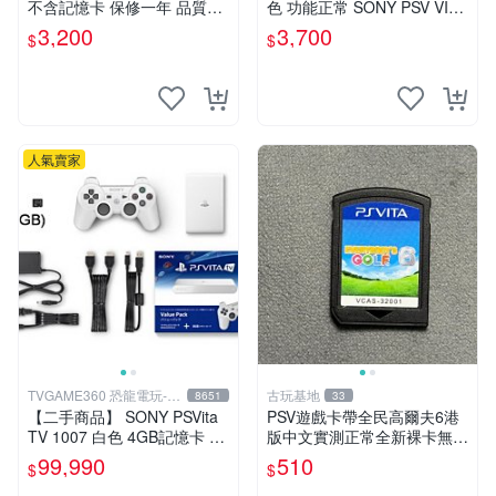
不含記憶卡 保修一年 品質有
色 功能正常 SONY PSV VITA
保障
主機 2000~3000型 二手功能
3,200
3,700
$
$
正常 賣3千5~4千也可用各式
物品換
人氣賣家
TVGAME360 恐龍電玩-台
古玩基地
8651
33
中店
【二手商品】 SONY PSVita
PSV遊戲卡帶全民高爾夫6港
TV 1007 白色 4GB記憶卡 PS
版中文實測正常全新裸卡無保
3手把(白) 書盒完整 【台中恐
售不退換單次購兩張以上再享
99,990
510
$
$
龍電玩】
優惠 全民高爾夫6 PSV 港版