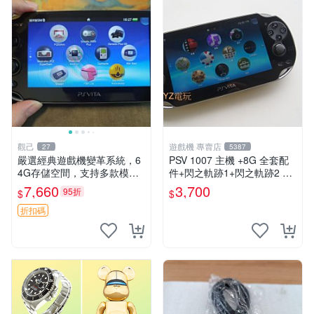
觀己
遊戲機 專賣店
27
5387
嚴選經典遊戲機變革系統，6
PSV 1007 主機 +8G 全套配
4G存儲空間，支持多款模擬
件+閃之軌跡1+閃之軌跡2 保
器享受懷舊樂趣 黑店版 PSV
修一年 品質有保障
7,660
3,700
95折
$
$
游戲 模擬器
折扣碼