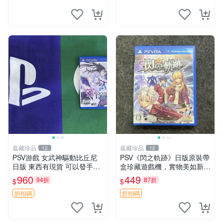
中文 卡帶
嘉藏珍品
嘉藏珍品
12
12
PSV游戲 女武神驅動比丘尼
PSV《閃之軌跡》日版原裝帶
日版 東西有現貨 可以發手物
盒珍藏遊戲機，實物美如新，
品 無質量問題售不退不換
嚴選推薦 閃之軌跡 日版 PSV
960
449
94折
87折
$
$
原裝帶盒
折扣碼
折扣碼