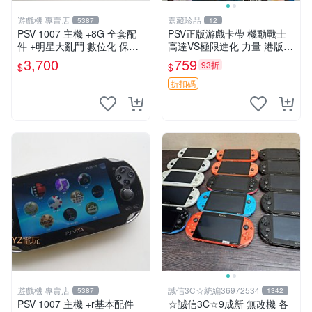
遊戲機 專賣店
嘉藏珍品
5387
12
PSV 1007 主機 +8G 全套配
PSV正版游戲卡帶 機動戰士
件 +明星大亂鬥 數位化 保修
高達VS極限進化 力量 港版中
一年 品質有保障
文 盒裝全新未開封，支持所
3,700
759
93折
$
$
有日版，港版或其他地區的P
SV游戲機主機，（除外），
折扣碼
拆封後不支持退
遊戲機 專賣店
誠信3C☆統編36972534
5387
1342
PSV 1007 主機 +r基本配件
☆誠信3C☆9成新 無改機 各