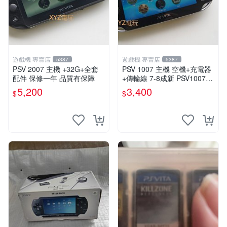
遊戲機 專賣店
遊戲機 專賣店
5387
5387
PSV 2007 主機 +32G+全套
PSV 1007 主機 空機+充電器
配件 保修一年 品質有保障
+傳輸線 7-8成新 PSV1007
一年保修
5,200
3,400
$
$