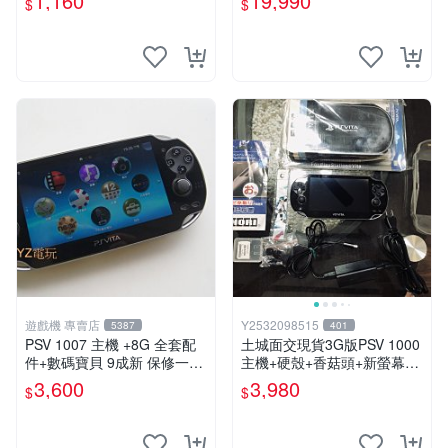
1,160
19,990
$
$
PSV 日版 裸卡
遊戲機 專賣店
Y2532098515
5387
401
PSV 1007 主機 +8G 全套配
土城面交現貨3G版PSV 1000
件+數碼寶貝 9成新 保修一年
主機+硬殼+香菇頭+新螢幕玻
品質有保障 psvita
璃貼+初音掛繩+可改機版本8
3,600
3,980
$
$
成新 一年保修如照片所有的
都附