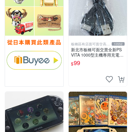
板橋區有店面可面交高價
10552
回收電玩
新北市板橋可面交賣全新PS
VITA 1000型主機專用充電
線....超便宜只賣99元
99
$