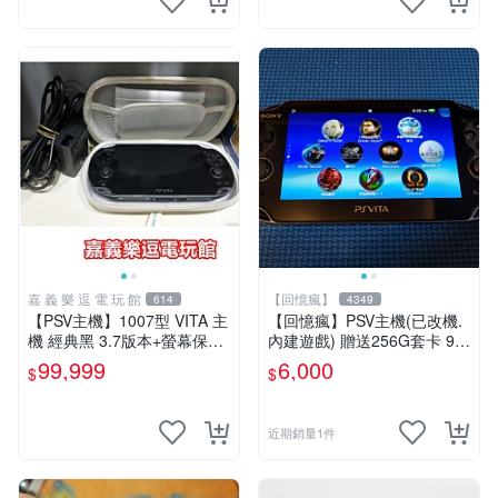
嘉 義 樂 逗 電 玩 館
【回憶瘋】
614
4349
【PSV主機】1007型 VITA 主
【回憶瘋】PSV主機(已改機.
機 經典黑 3.7版本+螢幕保護
內建遊戲) 贈送256G套卡 9成
貼+主機收納包【9成新】✪中
新 遊戲機 PSVITA
99,999
6,000
$
$
古二手✪嘉義樂逗電玩館
近期銷量1件