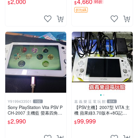
2,000
4,660
95折
$
$
版 PSV 特典畫冊
折扣碼
Y9199433501
嘉 義 樂 逗 電 玩 館
132
614
Sony PlayStation Vita PSV P
【PSV主機】2007型 VITA 主
CH-2007 主機藍 螢幕四角略
機 蘋果綠3.70版本+8G記憶
暗 可安裝遊戲 系統3.74書
卡+螢幕保護貼【9成新】✪中
2,990
99,999
$
$
古二手✪嘉義樂逗電玩館