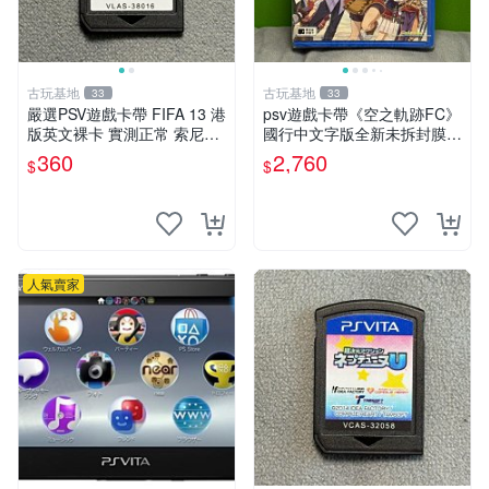
古玩基地
古玩基地
33
33
嚴選PSV遊戲卡帶 FIFA 13 港
psv遊戲卡帶《空之軌跡FC》
版英文裸卡 實測正常 索尼專
國行中文字版全新未拆封膜有
用 不支持其他機器 買二送優
輕微使用痕跡嚴選推薦適合收
360
2,760
$
$
惠 FIFA 13 psv 港版 卡帶
藏 歲月痕跡 二手 psv 游戲卡
帶
人氣賣家