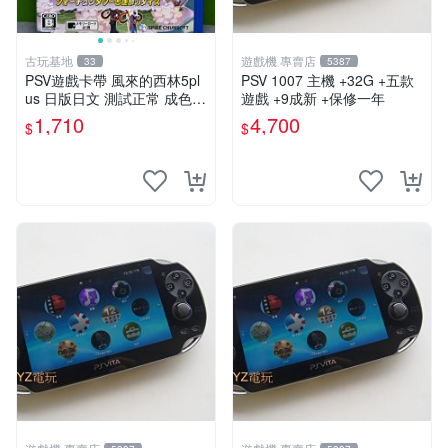
古玩基地
遊戲機 專賣店
33
5387
PSV遊戲卡帶 風來的西林5pl
PSV 1007 主機 +32G +五款
us 日版日文 測試正常 成色如
遊戲 +9成新 +保修一年
圖 買家自負 風來的西林5plus
1,710
4,700
$
$
PSV 日版