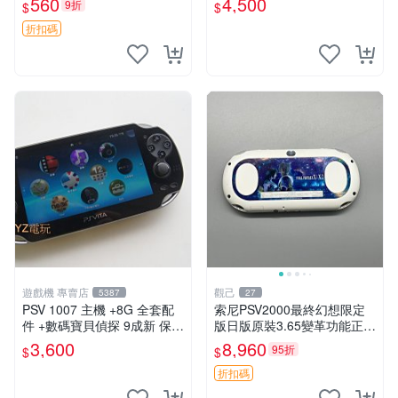
560
4,500
9折
$
$
關于質量：為避免糾紛，鑒寶
專家，收藏家和較真黨自行繞
折扣碼
道
遊戲機 專賣店
觀己
5387
27
PSV 1007 主機 +8G 全套配
索尼PSV2000最終幻想限定
件 +數碼寶貝偵探 9成新 保修
版日版原裝3.65變革功能正常
一年 品質有保障
背面小劃痕磨損 實物圖可查
3,600
8,960
95折
$
$
限量珍藏 畫集 游戲機
折扣碼