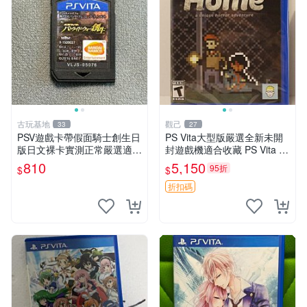
古玩基地
觀己
33
27
PSV遊戲卡帶假面騎士創生日
PS Vita大型版嚴選全新未開
版日文裸卡實測正常嚴選適合
封遊戲機適合收藏 PS Vita 新
收藏2張起享優惠 假面騎士
型號 家用遊戲機 直營店優選
810
5,150
95折
$
$
創生 PSV 卡帶
折扣碼