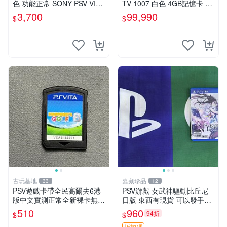
色 功能正常 SONY PSV VITA
TV 1007 白色 4GB記憶卡 PS
主機 2000~3000型 二手功能
3手把(白) 書盒完整 【台中恐
3,700
99,990
$
$
正常 賣3千5~4千也可用各式
龍電玩】
物品換
古玩基地
嘉藏珍品
33
12
PSV遊戲卡帶全民高爾夫6港
PSV游戲 女武神驅動比丘尼
版中文實測正常全新裸卡無保
日版 東西有現貨 可以發手物
售不退換單次購兩張以上再享
品 無質量問題售不退不換
510
960
94折
$
$
優惠 全民高爾夫6 PSV 港版
折扣碼