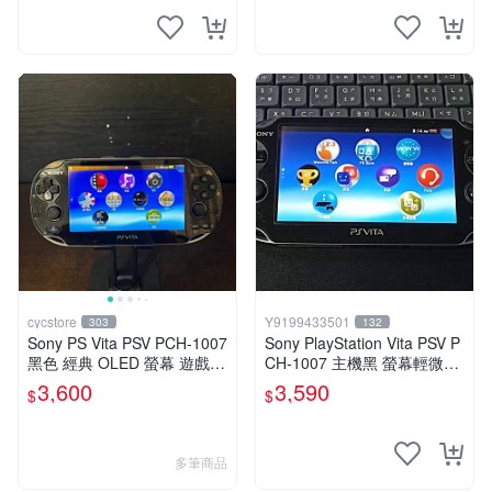
cycstore
Y9199433501
303
132
Sony PS Vita PSV PCH-1007
Sony PlayStation Vita PSV P
黑色 經典 OLED 螢幕 遊戲掌
CH-1007 主機黑 螢幕輕微老
機 附充電線 經典收藏 掌上型
化 可安裝遊戲 系統3.74書
3,600
3,590
$
$
遊戲機
多筆商品