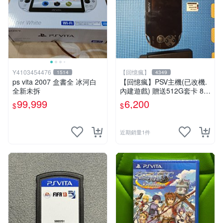
Y4103454476
【回憶瘋】
1514
4349
ps vita 2007 盒書全 冰河白
【回憶瘋】PSV主機(已改機.
全新未拆
內建遊戲) 贈送512G套卡 8成
5新 1000型
99,999
6,200
$
$
近期銷量1件