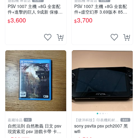
遊戲機 專賣店
遊戲機 專賣店
5387
5387
PSV 1007 主機 +8G 全套配
PSV 1007 主機 +8G 全套配
件+進擊的巨人 9成新 保修一
件+虛空幻界 3.69版本 85成
年 品質有保障
新 PS Vita1007 一年保修
3,600
3,700
$
$
嘉藏珍品
【捷洋科技】印表機耗材專
12
840
賣
自然法則 自然教義 日文 psv
sony psvita psv pch2007 黑
現貨索尼 psv 游戲卡帶 卡盒
wifi
無損 版本外版 功能正常讀卡