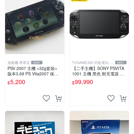
遊戲機 專賣店
TVGAME360 恐龍電玩-台
5387
8651
中店
PSV 2007 主機 +32g套裝+
【二手主機】SONY PSVITA
版本3.69 PS Vita2007 保修
1001 主機 黑色 附充電器 US
一年 8成新
B傳輸線 PS VITA PSV【台中
5,200
99,990
$
$
恐龍電玩】