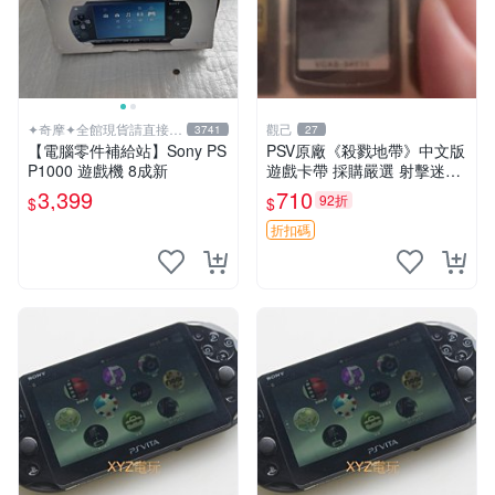
✦奇摩✦全館現貨請直接下
觀己
3741
27
標
【電腦零件補給站】Sony PS
PSV原廠《殺戮地帶》中文版
P1000 遊戲機 8成新
遊戲卡帶 採購嚴選 射擊迷必
備 成色尚佳 插入即玩 殺戮地
3,399
710
92折
$
$
帶 PSV 射擊 游戲
折扣碼