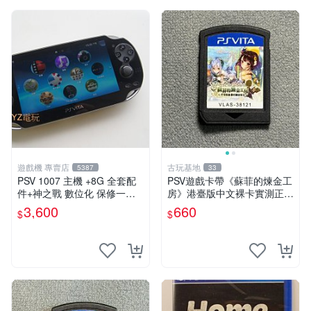
遊戲機 專賣店
古玩基地
5387
33
PSV 1007 主機 +8G 全套配
PSV遊戲卡帶《蘇菲的煉金工
件+神之戰 數位化 保修一年
房》港臺版中文裸卡實測正常
品質有保障 psvita
嚴選直銷僅售不退不換單次2
3,600
660
$
$
張起享優惠 煉金工房 游戲卡
帶 PSV