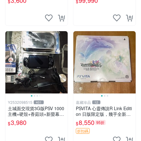
3,600
99,990
$
$
中恐龍電玩
Y2532098515
嘉藏珍品
401
12
土城面交現貨3G版PSV 1000
PSVITA 心靈傳說R Link Editi
主機+硬殼+香菇頭+新螢幕玻
on 日版限定版，幾乎全新，
璃貼+初音掛繩+可改機版本8
配件齊全，原裝包裝盒，說明
3,980
8,550
95折
$
$
成新 一年保修如照片所有的
書，底座，掛件，布袋，卡都
都附
在，游戲光盤已拆封但保存
折扣碼