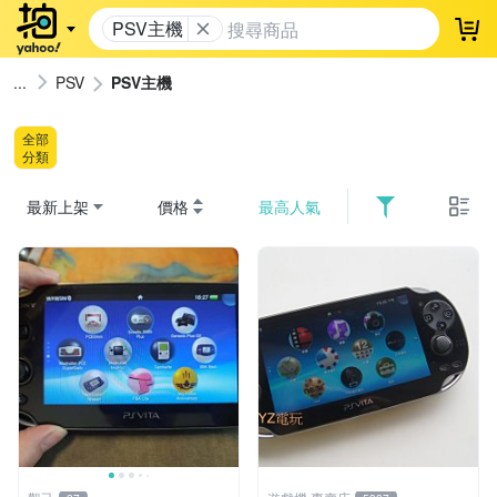
PSV主機
登
PSV
PSV主機
全部
分類
最新上架
價格
最高人氣