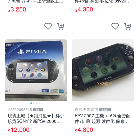
7 黑色 Wi-Fi 掌上型遊戲主機
件+閃亂神樂 數位化 psv2007
輕薄版 OLED後繼機 收藏熱
主機
3,250
4,300
$
$
門
Y2532098515
遊戲機 專賣店
401
5387
現貨土城【★銀河星★】稀少
PSV 2007 主機 +16G 全套配
珍貴SONY全新PSV 2000主
件+伊蘇 起源 數位化 保修一
機.可轉換中文.全新PSV未使
年 品質有保障
12,000
4,800
$
$
用