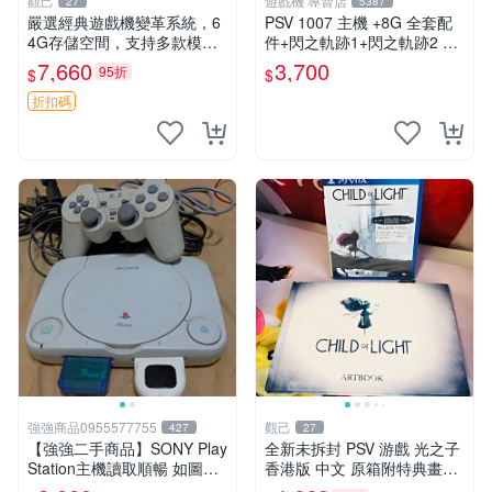
觀己
遊戲機 專賣店
27
5387
嚴選經典遊戲機變革系統，6
PSV 1007 主機 +8G 全套配
4G存儲空間，支持多款模擬
件+閃之軌跡1+閃之軌跡2 保
器享受懷舊樂趣 黑店版 PSV
修一年 品質有保障
7,660
3,700
95折
$
$
游戲 模擬器
折扣碼
強強商品0955577755
觀己
427
27
【強強二手商品】SONY Play
全新未拆封 PSV 游戲 光之子
Station主機讀取順暢 如圖全
香港版 中文 原箱附特典畫冊
部 ! 外觀完整乾淨
輝耀上市嚴選商品 光之子 港