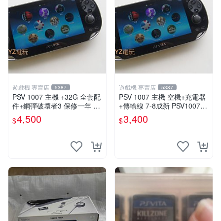
遊戲機 專賣店
遊戲機 專賣店
5387
5387
PSV 1007 主機 +32G 全套配
PSV 1007 主機 空機+充電器
件+鋼彈破壞者3 保修一年 品
+傳輸線 7-8成新 PSV1007
質有保障 psvita
一年保修
4,500
3,400
$
$