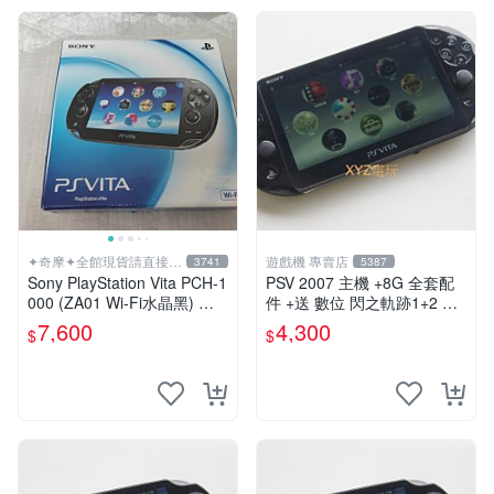
✦奇摩✦全館現貨請直接下
遊戲機 專賣店
3741
5387
標
Sony PlayStation Vita PCH-1
PSV 2007 主機 +8G 全套配
000 (ZA01 Wi-Fi水晶黑) 掌
件 +送 數位 閃之軌跡1+2 保
上遊戲機 5英吋多點觸控螢幕
修一年 品質有保障
7,600
4,300
$
$