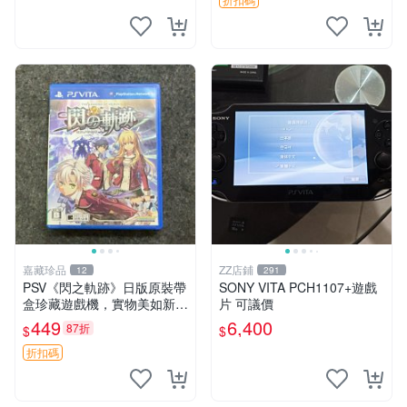
中文 卡帶
嘉藏珍品
ZZ店鋪
12
291
PSV《閃之軌跡》日版原裝帶
SONY VITA PCH1107+遊戲
盒珍藏遊戲機，實物美如新，
片 可議價
嚴選推薦 閃之軌跡 日版 PSV
449
6,400
87折
$
$
原裝帶盒
折扣碼