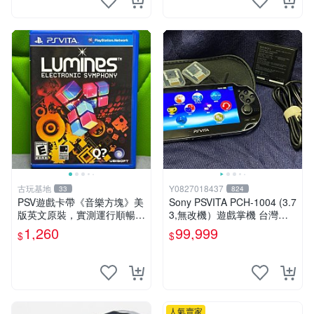
古玩基地
Y0827018437
33
824
PSV遊戲卡帶《音樂方塊》美
Sony PSVITA PCH-1004 (3.7
版英文原裝，實測運行順暢，
3,無改機）遊戲掌機 台灣公
圖示成色真實呈現，拍下即視
司貨
1,260
99,999
$
$
同確認。 音樂方塊 PSV 游戲
卡帶
人氣賣家