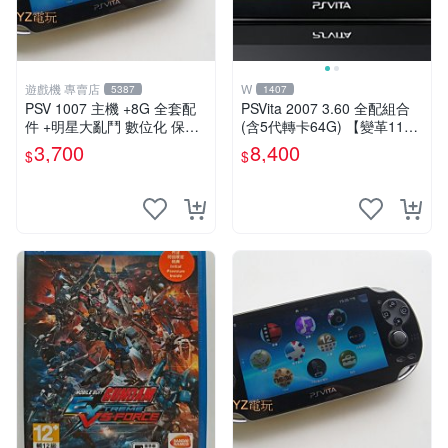
遊戲機 專賣店
W
5387
1407
PSV 1007 主機 +8G 全套配
PSVita 2007 3.60 全配組合
件 +明星大亂鬥 數位化 保修
(含5代轉卡64G) 【變革11】
一年 品質有保障
破解改好 + 水晶殼 + 硬殼包
3,700
8,400
$
$