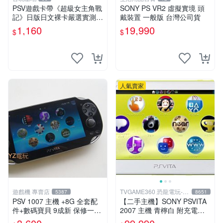
PSV遊戲卡帶《超級女主角戰
SONY PS VR2 虛擬實境 頭
記》日版日文裸卡嚴選實測正
戴裝置 一般版 台灣公司貨
常索尼專用 超級女主角戰記
1,160
19,990
$
$
PSV 日版 裸卡
人氣賣家
遊戲機 專賣店
TVGAME360 恐龍電玩-台
5387
8651
中店
PSV 1007 主機 +8G 全套配
【二手主機】SONY PSVITA
件+數碼寶貝 9成新 保修一年
2007 主機 青檸白 附充電器
品質有保障 psvita
USB傳輸線 PS VITA PSV 台