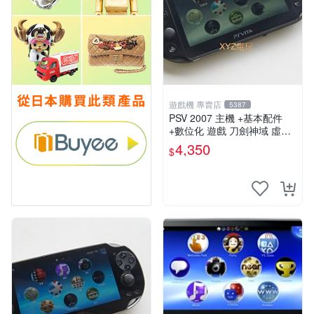
遊戲機 專賣店
5387
PSV 2007 主機 +基本配件
+數位化 遊戲 刀劍神域 虛空
幻界 保修一年
4,350
$