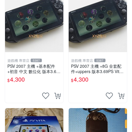
遊戲機 專賣店
遊戲機 專賣店
5387
5387
PSV 2007 主機 +基本配件
PSV 2007 主機 +8G 全套配
+初音 中文 數位化 版本3.69
件+uppers 版本3.69PS Vita2
PS Vita2007 保修一年 85成
007 保修一年 9成新
4,300
4,300
$
$
新