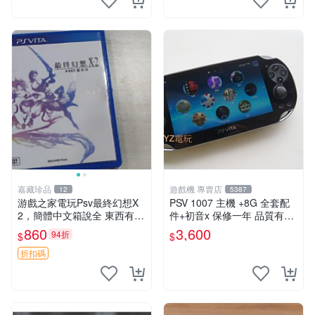
嘉藏珍品
遊戲機 專賣店
12
5387
游戲之家電玩Psv最終幻想X
PSV 1007 主機 +8G 全套配
2，簡體中文箱說全 東西有現
件+初音x 保修一年 品質有保
貨 可以發手物品 無質量問題
障
860
3,600
94折
$
$
售不退不換
折扣碼