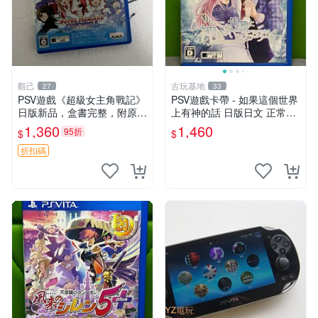
觀己
古玩基地
27
33
PSV遊戲《超級女主角戰記》
PSV遊戲卡帶 - 如果這個世界
日版新品，盒書完整，附原裝
上有神的話 日版日文 正常可
包裝，玩樂典藏款，成就全開
玩 神秘成色參考圖 售後不退
1,360
1,460
95折
$
$
任你挑戰 超級女主角戰記 PS
如果這是你想找的游戲 請先
V 游戲 日版 成就全開 DLC 全
查看照片確認狀態 再下單購
折扣碼
通角色
買哦 日