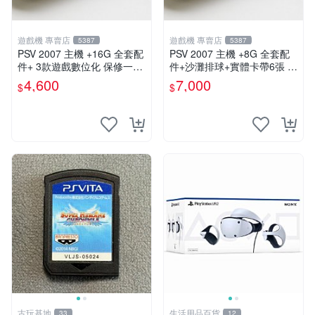
遊戲機 專賣店
遊戲機 專賣店
5387
5387
PSV 2007 主機 +16G 全套配
PSV 2007 主機 +8G 全套配
件+ 3款遊戲數位化 保修一年
件+沙灘排球+實體卡帶6張 保
品質有保障
修一年 品質有保障
4,600
7,000
$
$
古玩基地
生活用品百貨
33
12