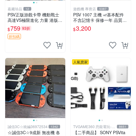
嘉藏珍品
遊戲機 專賣店
12
5387
PSV正版游戲卡帶 機動戰士
PSV 1007 主機 +r基本配件
高達VS極限進化 力量 港版中
不含記憶卡 保修一年 品質有
文 盒裝全新未開封，支持所
保障
759
3,200
93折
$
$
有日版，港版或其他地區的P
SV游戲機主機，（除外），
折扣碼
拆封後不支持退
人氣賣家
誠信3C☆統編36972534
TVGAME360 恐龍電玩-台
1342
8651
中店
☆誠信3C☆9成新 無改機 各
【二手商品】 SONY PSVita