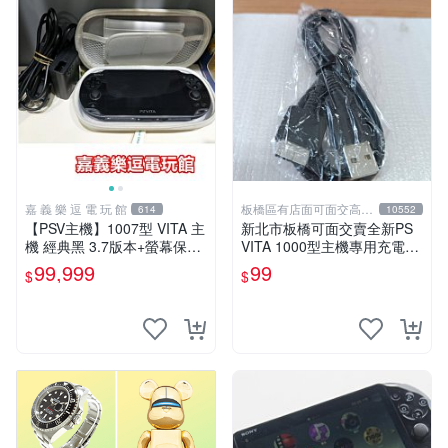
嘉 義 樂 逗 電 玩 館
板橋區有店面可面交高價
614
10552
回收電玩
【PSV主機】1007型 VITA 主
新北市板橋可面交賣全新PS
機 經典黑 3.7版本+螢幕保護
VITA 1000型主機專用充電
貼+主機收納包【9成新】✪中
線....超便宜只賣99元
99,999
99
$
$
古二手✪嘉義樂逗電玩館