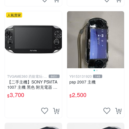
人氣賣家
TVGAME360 恐龍電玩-台
Y9153131920
8651
149
中店
【二手主機】SONY PSVITA
psp 2007 主機
1007 主機 黑色 附充電器 US
B傳輸線 PS VITA PSV【台中
3,700
2,500
$
$
恐龍電玩】