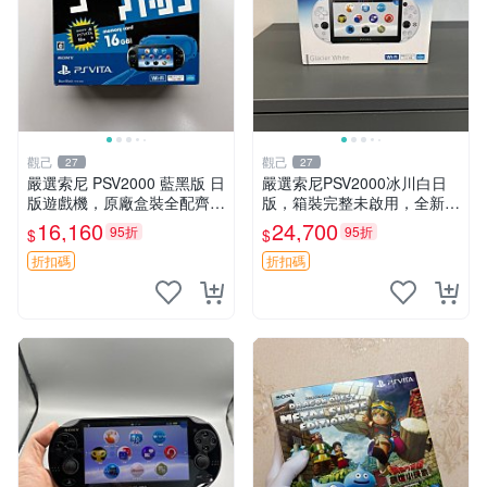
觀己
觀己
27
27
嚴選索尼 PSV2000 藍黑版 日
嚴選索尼PSV2000冰川白日
版遊戲機，原廠盒裝全配齊，
版，箱裝完整未啟用，全新如
近乎全新狀態，中古精品值得
初體驗電子新品推薦遊戲掌機
16,160
24,700
95折
95折
$
$
收藏 PSV2000 日版 游戲機
嚴選收藏 psv2000 日版 新三
紅包裝
色冰川 白 新品 掌上遊戲機
折扣碼
折扣碼