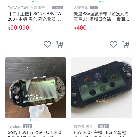
TVGAME360 恐龍電玩-台
古玩基地
8651
33
中店
【二手主機】SONY PSVITA
嚴選PSV遊戲卡帶《超次元海
2007 主機 黑色 附充電器 US
王星U》港版日文裸卡 實測暢
B傳輸線 PS VITA PSV【台中
玩 索尼專屬 psv psv游戲 psv
99,990
460
$
$
恐龍電玩】
游戲卡帶
cycstore
遊戲機 專賣店
303
5387
Sony PSVITA PSV PCH-200
PSV 2007 主機 +8G 全套配