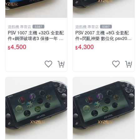
遊戲機 專賣店
遊戲機 專賣店
5387
5387
PSV 1007 主機 +32G 全套配
PSV 2007 主機 +8G 全套配
件+鋼彈破壞者3 保修一年 品
件+閃亂神樂 數位化 psv2007
質有保障 psvita
主機
4,500
4,300
$
$