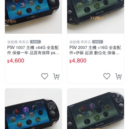
遊戲機 專賣店
遊戲機 專賣店
5387
5387
PSV 1007 主機 +64G 全套配
PSV 2007 主機 +16G 全套配
件 保修一年 品質有保障 psvit
件+伊蘇 起源 數位化 保修一
a 3.60以內版本 可改機
年 品質有保障
4,600
4,800
$
$