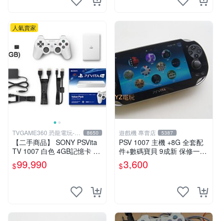
人氣賣家
TVGAME360 恐龍電玩-台
遊戲機 專賣店
8650
5387
中店
【二手商品】 SONY PSVita
PSV 1007 主機 +8G 全套配
TV 1007 白色 4GB記憶卡 PS
件+數碼寶貝 9成新 保修一年
3手把(白) 書盒完整 【台中恐
品質有保障 psvita
99,990
3,600
$
$
龍電玩】