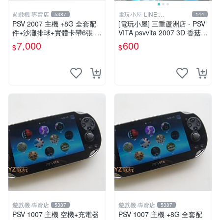
遊戲機 專賣店
電玩小屋-LINE:
5387
144
@AHZ5142U
PSV 2007 主機 +8G 全套配
[電玩小屋] 三重蘆洲店 - PSV
件+沙灘排球+實體卡帶6張 保
VITA psvvita 2007 3D 香菇
修一年 品質有保障
方向 類比 故障 [維修]
7,000
600
$
$
遊戲機 專賣店
遊戲機 專賣店
5387
5387
PSV 1007 主機 空機+充電器
PSV 1007 主機 +8G 全套配