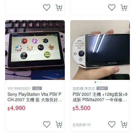
Y9199433501
遊戲機 專賣店
132
5387
Sony PlayStation Vita PSV P
PSV 2007 主機 +128g套裝+9
CH-2007 主機 藍 大致良好
成新 PSVita2007 一年保修
送絕版YAMATO保殼
遊戲機 以改 變革
4,990
5,500
$
$
近期銷量1件