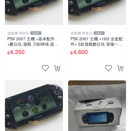
遊戲機 專賣店
遊戲機 專賣店
5387
5387
PSV 2007 主機 +基本配件
PSV 2007 主機 +16G 全套配
+數位化 遊戲 刀劍神域 虛空
件+ 3款遊戲數位化 保修一年
幻界 保修一年
品質有保障
4,350
4,600
$
$