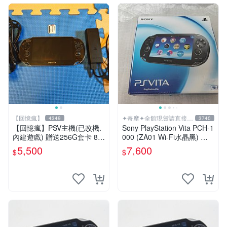
【回憶瘋】
✦奇摩✦全館現貨請直接下
4349
3740
標
【回憶瘋】PSV主機(已改機.
Sony PlayStation Vita PCH-1
內建遊戲) 贈送256G套卡 8成
000 (ZA01 Wi-Fi水晶黑) 掌
新 遊戲機 PSVITA
上遊戲機 5英吋多點觸控螢幕
5,500
7,600
$
$