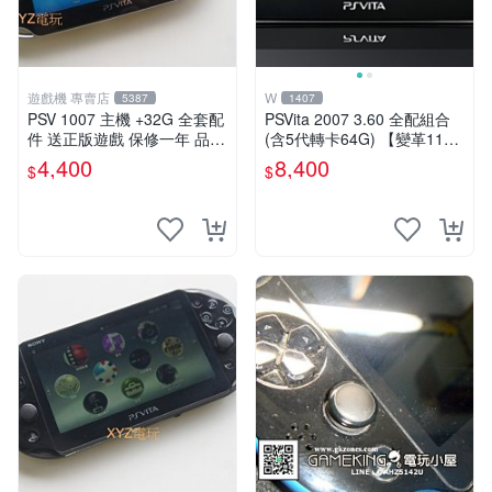
遊戲機 專賣店
W
5387
1407
PSV 1007 主機 +32G 全套配
PSVita 2007 3.60 全配組合
件 送正版遊戲 保修一年 品質
(含5代轉卡64G) 【變革11】
有保障
破解改好 + 水晶殼 + 硬殼包
4,400
8,400
$
$