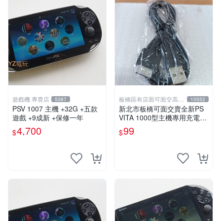
遊戲機 專賣店
板橋區有店面可面交高價
5387
10552
回收電玩
PSV 1007 主機 +32G +五款
新北市板橋可面交賣全新PS
遊戲 +9成新 +保修一年
VITA 1000型主機專用充電
線....超便宜只賣99元
4,700
99
$
$