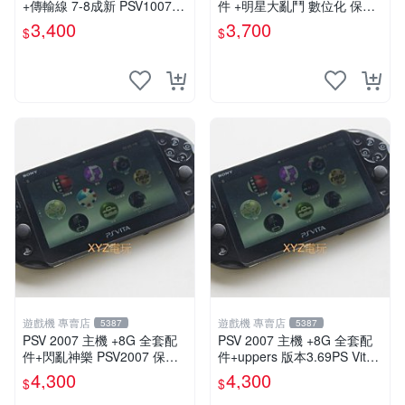
+傳輸線 7-8成新 PSV1007
件 +明星大亂鬥 數位化 保修
一年保修
一年 品質有保障
3,400
3,700
$
$
遊戲機 專賣店
遊戲機 專賣店
5387
5387
PSV 2007 主機 +8G 全套配
PSV 2007 主機 +8G 全套配
件+閃亂神樂 PSV2007 保修
件+uppers 版本3.69PS Vita2
一年 品質有保障
007 保修一年 9成新
4,300
4,300
$
$