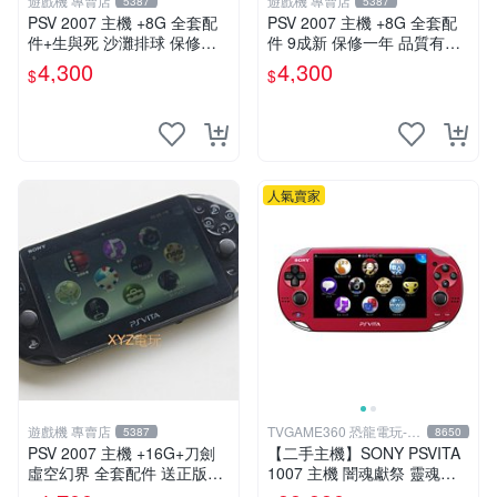
遊戲機 專賣店
遊戲機 專賣店
5387
5387
PSV 2007 主機 +8G 全套配
PSV 2007 主機 +8G 全套配
件+生與死 沙灘排球 保修一
件 9成新 保修一年 品質有保
年 品質有保障
障
4,300
4,300
$
$
人氣賣家
遊戲機 專賣店
TVGAME360 恐龍電玩-台
5387
8650
中店
PSV 2007 主機 +16G+刀劍
【二手主機】SONY PSVITA
虛空幻界 全套配件 送正版遊
1007 主機 闇魂獻祭 靈魂祭
戲保修一年 品質有保障
品 附充電器 USB傳輸線 PS