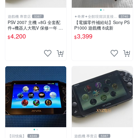
遊戲機 專賣店
✦奇摩✦全館現貨請直接下
5387
3740
標
PSV 2007 主機 +8G 全套配
【電腦零件補給站】Sony PS
件+機器人大戰V 保修一年 品
P1000 遊戲機 8成新
質有保障
4,200
3,399
$
$
【回憶瘋】
遊戲機 專賣店
4349
5387