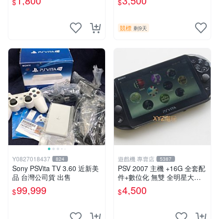
1,800
3,500
$
$
能顯示通通幫您修到好~
競標
剩9天
Y0827018437
遊戲機 專賣店
824
5387
Sony PSVita TV 3.60 近新美
PSV 2007 主機 +16G 全套配
品 台灣公司貨 出售
件+數位化 無雙 全明星大亂
鬥 保修一年 品質有保障
99,999
4,500
$
$