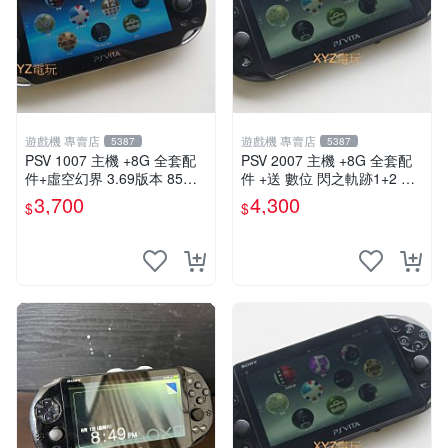
遊戲機 專賣店
遊戲機 專賣店
5387
5387
PSV 1007 主機 +8G 全套配
PSV 2007 主機 +8G 全套配
件+虛空幻界 3.69版本 85成
件 +送 數位 閃之軌跡1+2 保
新 PS Vita1007 一年保修
修一年 品質有保障
3,700
4,300
$
$