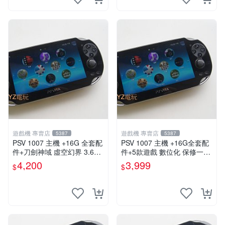
遊戲機 專賣店
遊戲機 專賣店
5387
5387
PSV 1007 主機 +16G 全套配
PSV 1007 主機 +16G全套配
件+刀劍神域 虛空幻界 3.61
件+5款遊戲 數位化 保修一年
版本85成新 PSVita1007 一年
品質有保障
4,200
3,999
$
$
保修