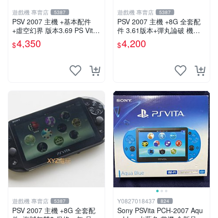
遊戲機 專賣店
遊戲機 專賣店
5387
5387
PSV 2007 主機 +基本配件
PSV 2007 主機 +8G 全套配
+虛空幻界 版本3.69 PS Vita2
件 3.61版本+彈丸論破 機槍
007 保修一年 85成新
辯駁 數位化 PS Vita2007 保
4,350
4,200
$
$
修一年
遊戲機 專賣店
Y0827018437
5387
824
PSV 2007 主機 +8G 全套配
Sony PSVita PCH-2007 Aqu