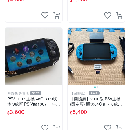
$
$
-專業首選！
遊戲機 專賣店
【回憶瘋】
5387
4349
PSV 1007 主機 +8G 3.69版
【回憶瘋】2000型 PSV主機
本 9成新 PS Vita1007 一年保
(限定藍) 贈送64G套卡 8成5
修 送一款遊戲
新 遊戲機 PSVITA
3,600
5,400
$
$