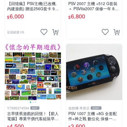
【回憶瘋】PSV主機(已改機.
PSV 2007 主機 +512 G套裝
內建遊戲) 贈送256G套卡 9成
＋ PSVita2007 保修一年 8成
新 遊戲機 PSVITA
新以上 遊戲機 改好
6,000
6,800
$
$
近期銷量1件
Y7996374594
遊戲機 專賣店
647
5387
古早懷舊遊戲的回憶！【窮人
PSV 1007 主機 +8G 全套配
電腦】專業平價代客組裝早期
件+神之戰 數位化 保修一年
Windows98/95/DOS遊戲機--
品質有保障 psvita
4,500
3,600