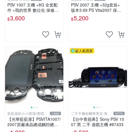
PSV 1007 主機 +8G 全套配
PSV 2007 主機 +32g套裝+
件 +我的世界 數位化 保修一
版本3.69 PS Vita2007 保修
年 品質有保障 psv1007
一年 8成新
3,600
5,200
$
$
超人氣賣家
藍藍屋的小小賣場(實體店
二手手機相機專賣店-青蘋
1469
5774
面)
果3c
【光華藍藍屋】PSVITA1007/
【台中青蘋果】Sony PSV 10
2007原廠液晶總成觸控總成
07 黑 二手 遊戲主機 #87433
代客更換液晶破裂觸控不良不