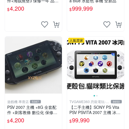
件+海賊無雙3 保修一年 品質
a blue 水藍色 掌機 全新品
有保障
4,200
999,999
$
$
人氣賣家
遊戲機 專賣店
TVGAME360 恐龍電玩-台
5387
8650
中店
PSV 2007 主機 +8G 全套配
【二手主機】SONY PS Vita
件 +刺客教條 數位化 保修一
PSV PSVITA 2007 主機 冰河
年 品質有保障
白 白黑色(9.9成新)【台中恐
4,200
99,990
$
$
龍電玩】