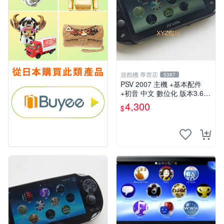
遊戲機 專賣店
5387
PSV 2007 主機 +基本配件
+初音 中文 數位化 版本3.69
PS Vita2007 保修一年 85成
4,300
$
新