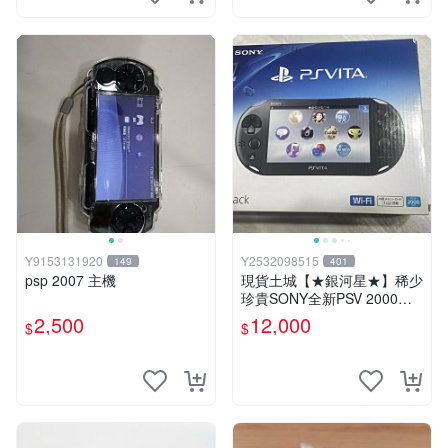
Y9153131920
Y2532098515
149
401
psp 2007 主機
現貨土城【★銀河星★】稀少
珍貴SONY全新PSV 2000主
機.可轉換中文.全新PSV未使
2,500
12,000
$
$
用