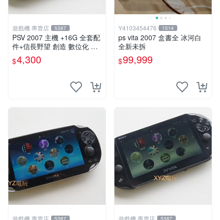
遊戲機 專賣店
Y4103454476
5387
1514
PSV 2007 主機 +16G 全套配
ps vita 2007 盒書全 冰河白
件+信長野望 創造 數位化 保
全新未拆
修一年 品質有保障
4,300
99,999
$
$
遊戲機 專賣店
遊戲機 專賣店
5387
5387