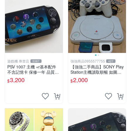
遊戲機 專賣店
強強商品0955577755
5387
427
PSV 1007 主機 +r基本配件
【強強二手商品】SONY Play
不含記憶卡 保修一年 品質有
Station主機讀取順暢 如圖全
保障
部 ! 外觀完整乾淨
3,200
2,000
$
$