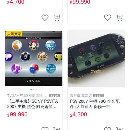
4,700
99,990
$
$
VITA PSV
人氣賣家
TVGAME360 恐龍電玩-台
遊戲機 專賣店
8650
5387
中店
【二手主機】SONY PSVITA
PSV 2007 主機 +8G 全套配
2007 主機 黑色 附充電器 US
件+太鼓達人 保修一年
B傳輸線 PS VITA PSV 無盒
99,990
4,300
$
$
裝