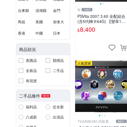
W
台東縣
澎湖縣
金門
1407
PSVita 2007 3.60 全配組合
(含5代轉卡64G) 【變革1
馬祖
美國
加拿大
1】破解改好 + 水晶殼 + 硬
8,400
$
殼包
香港
中國
日本
商品狀況
直購品
競標品
人氣賣家
全新品
二手品
有現貨
二手品條件
NEW
福利品
近全新
八成新
出清品
TVGAME360 恐龍電玩-
8651
台中店