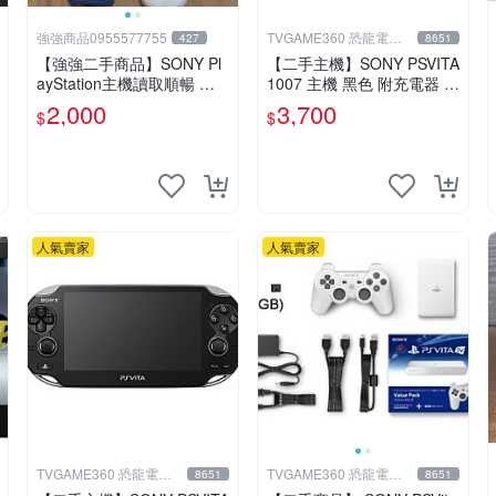
強強商品0955577755
TVGAME360 恐龍電玩-
427
8651
台中店
【強強二手商品】SONY Pl
【二手主機】SONY PSVITA
ayStation主機讀取順暢 如
1007 主機 黑色 附充電器 U
圖全部 ! 外觀完整乾淨
SB傳輸線 PS VITA PSV【台
2,000
3,700
$
$
中恐龍電玩】
人氣賣家
人氣賣家
TVGAME360 恐龍電玩-
TVGAME360 恐龍電玩-
8651
8651
台中店
台中店