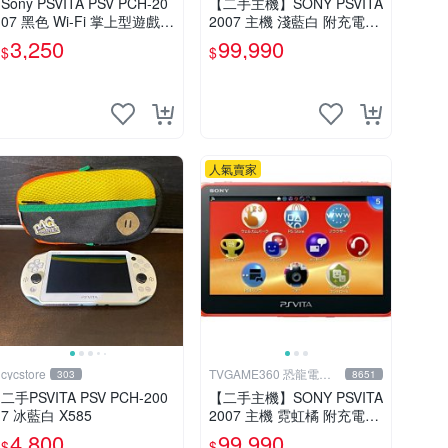
Sony PSVITA PSV PCH-20
【二手主機】SONY PSVITA
07 黑色 Wi-Fi 掌上型遊戲主
2007 主機 淺藍白 附充電器
機 輕薄版 OLED後繼機 收
USB傳輸線 PS VITA PSV 裸
3,250
99,990
$
$
藏熱門
裝 台中
人氣賣家
cycstore
TVGAME360 恐龍電玩-
303
8651
台中店
二手PSVITA PSV PCH-200
【二手主機】SONY PSVITA
7 冰藍白 X585
2007 主機 霓虹橘 附充電器
USB傳輸線 PS VITA PSV 台
4,800
99,990
$
$