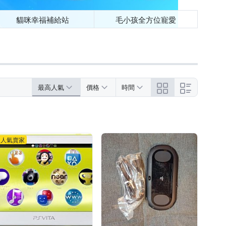
貓咪幸福補給站
毛小孩全方位寵愛
最高人氣
價格
時間
人氣賣家