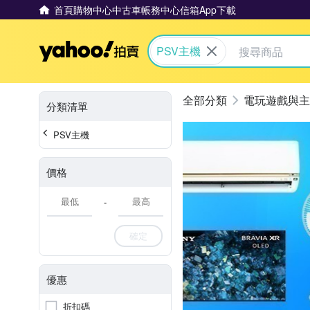
首頁
購物中心
中古車
帳務中心
信箱
App下載
Yahoo拍賣
PSV主機
電玩遊戲與主
分類清單
PSV主機
價格
-
確定
優惠
折扣碼