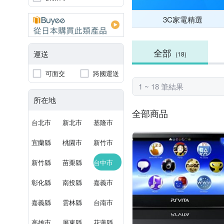
3C家電精選
全部
運送
(18)
可面交
跨國運送
1 ~ 18 筆結果
所在地
全部商品
台北市
新北市
基隆市
宜蘭縣
桃園市
新竹市
新竹縣
苗栗縣
台中市
彰化縣
南投縣
嘉義市
嘉義縣
雲林縣
台南市
高雄市
屏東縣
花蓮縣