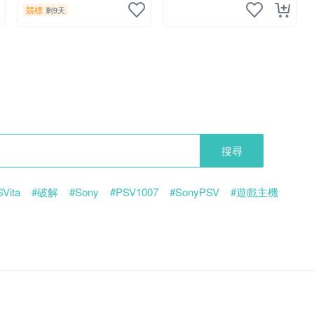
競標
剩9天
搜尋
Vita
#破解
#Sony
#PSV1007
#SonyPSV
#遊戲主機