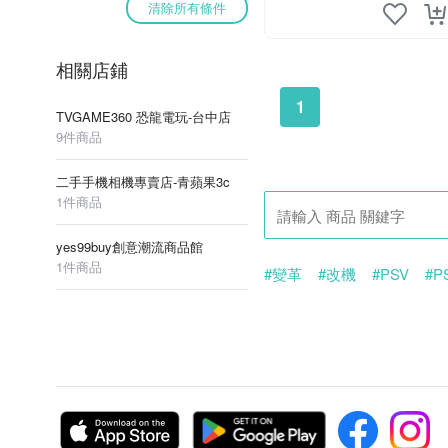
清除所有條件
相關店鋪
1
TVGAME360 恐龍電玩-台中店
9件商品
二手手機相機專賣店-青蘋果3c
1件商品
yes99buy創意潮流商品館
1件商品
#變革
#改機
#PSV
#PS