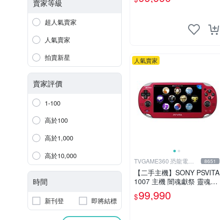
盒裝
賣家等級
超人氣賣家
人氣賣家
拍賣新星
人氣賣家
賣家評價
1-100
高於100
高於1,000
高於10,000
TVGAME360 恐龍電玩-
8651
台中店
【二手主機】SONY PSVITA
時間
1007 主機 闇魂獻祭 靈魂祭
品 附充電器 USB傳輸線 PS
99,990
$
VITA PSV
新刊登
即將結標