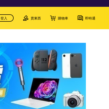
登入
賣東西
購物車
即時通