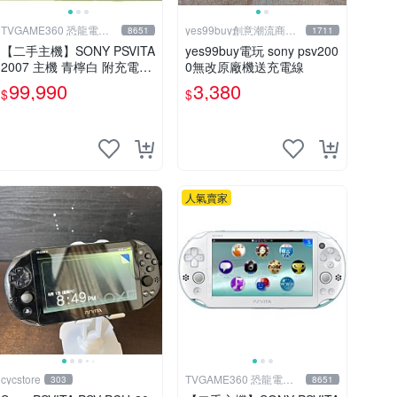
TVGAME360 恐龍電玩-
yes99buy創意潮流商品
8651
1711
台中店
館
【二手主機】SONY PSVITA
yes99buy電玩 sony psv200
2007 主機 青檸白 附充電器
0無改原廠機送充電線
USB傳輸線 PS VITA PSV 台
99,990
3,380
$
$
中恐龍電玩
人氣賣家
cycstore
TVGAME360 恐龍電玩-
303
8651
台中店