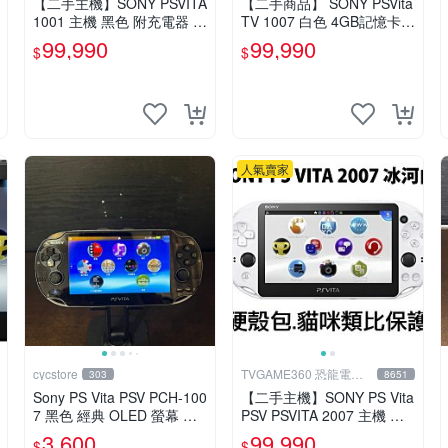
【二手主機】SONY PSVITA
【二手商品】 SONY PSVita
1001 主機 黑色 附充電器 U
TV 1007 白色 4GB記憶卡 P
SB傳輸線 PS VITA PSV【台
S3手把(白) 書盒完整 【台
99,990
99,990
$
$
中恐龍電玩】
中恐龍電玩】
人氣賣家
cycstore
TVGAME360 恐龍電玩-
303
8651
台中店
Sony PS Vita PSV PCH-100
【二手主機】SONY PS Vita
7 黑色 經典 OLED 螢幕 遊
PSV PSVITA 2007 主機 冰
戲掌機 附充電線 經典收藏
河白 白黑色(9.9成新)【台中
3,600
99,990
$
$