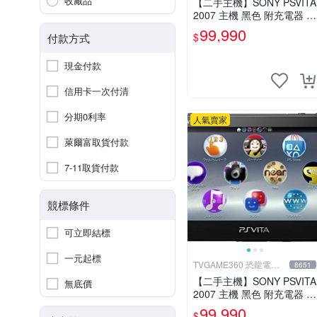
收藏品
【二手主機】SONY PSVITA
2007 主機 黑色 附充電器 U
SB傳輸線 PS VITA PSV【台
99,990
$
付款方式
中恐龍電玩】
現金付款
信用卡一次付清
分期0利率
人氣賣家
萊爾富取貨付款
7-11取貨付款
競標條件
可立即結標
一元起標
TVGAME360 恐龍電玩-
8651
台中店
【二手主機】SONY PSVITA
無底價
2007 主機 黑色 附充電器 U
SB傳輸線 PS VITA PSV 無
99,990
$