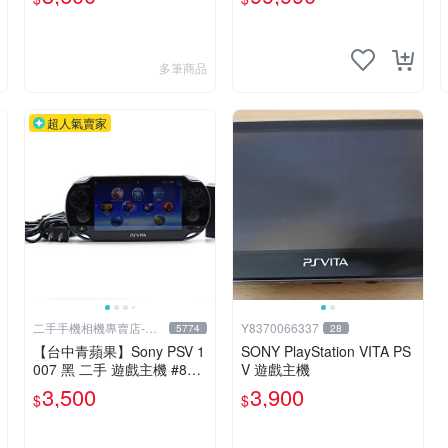
掌上型遊戲機
恐龍電玩】
多筆商品
超人氣賣家
二手手機相機專賣店-青
Y8370066337
5774
28
蘋果3c
【台中青蘋果】Sony PSV 1
SONY PlayStation VITA PS
007 黑 二手 遊戲主機 #874
V 遊戲主機
33
3,500
3,900
$
$