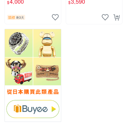
4,000
3,590
$
$
競標
剩3天