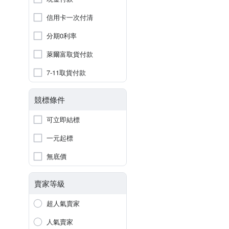
信用卡一次付清
分期0利率
萊爾富取貨付款
7-11取貨付款
競標條件
可立即結標
一元起標
無底價
賣家等級
超人氣賣家
人氣賣家