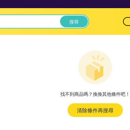
搜尋
找不到商品嗎？換換其他條件吧！
清除條件再搜尋