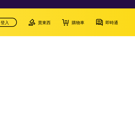
登入
賣東西
購物車
即時通