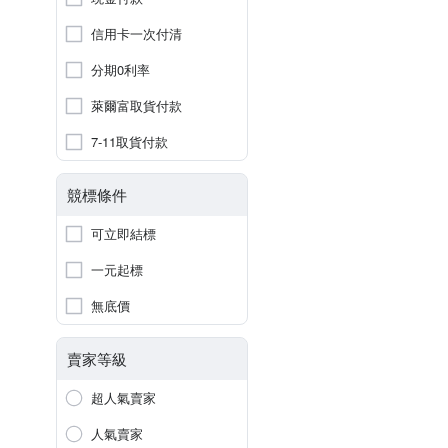
信用卡一次付清
分期0利率
萊爾富取貨付款
7-11取貨付款
競標條件
可立即結標
一元起標
無底價
賣家等級
超人氣賣家
人氣賣家