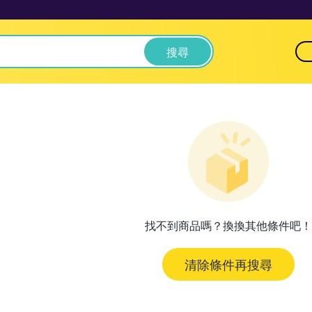
搜尋
找不到商品嗎？換換其他條件吧！
清除條件再搜尋