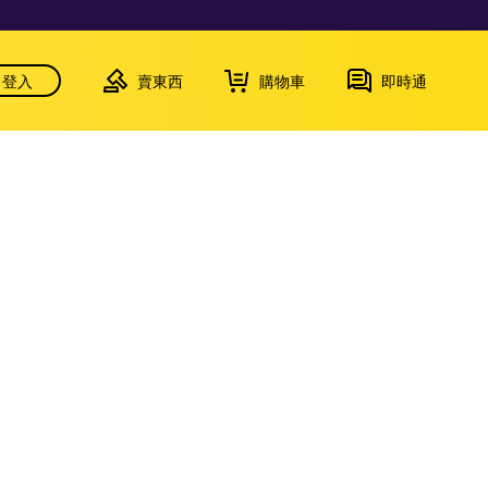
登入
賣東西
購物車
即時通