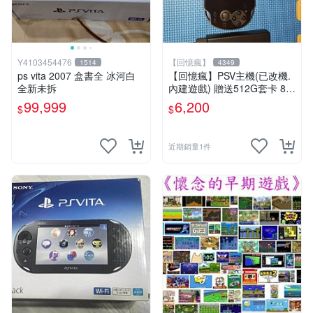
Y4103454476
【回憶瘋】
1514
4349
ps vita 2007 盒書全 冰河白
【回憶瘋】PSV主機(已改機.
全新未拆
內建遊戲) 贈送512G套卡 8成
5新 1000型
99,999
6,200
$
$
近期銷量1件