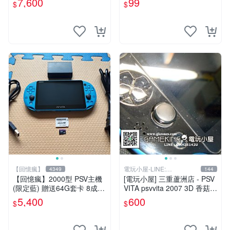
7,600
99
$
$
【回憶瘋】
電玩小屋-LINE:
4349
144
@AHZ5142U
【回憶瘋】2000型 PSV主機
[電玩小屋] 三重蘆洲店 - PSV
(限定藍) 贈送64G套卡 8成5
VITA psvvita 2007 3D 香菇
新 遊戲機 PSVITA
方向 類比 故障 [維修]
5,400
600
$
$