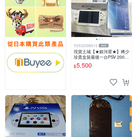
Y2532098515
400
現貨土城【★銀河星★】稀少
珍貴盒裝最後一台PSV 2000
主機.PSV2000 品質保證日版
5,500
$
可轉換中文