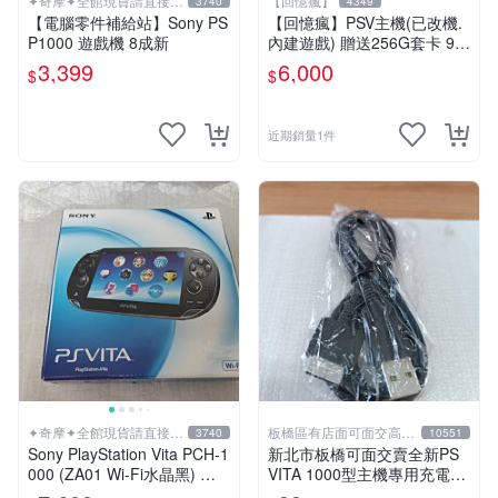
✦奇摩✦全館現貨請直接下
【回憶瘋】
3740
4349
標
【電腦零件補給站】Sony PS
【回憶瘋】PSV主機(已改機.
P1000 遊戲機 8成新
內建遊戲) 贈送256G套卡 9成
新 遊戲機 PSVITA
3,399
6,000
$
$
近期銷量1件
✦奇摩✦全館現貨請直接下
板橋區有店面可面交高價
3740
10551
標
回收電玩
Sony PlayStation Vita PCH-1
新北市板橋可面交賣全新PS
000 (ZA01 Wi-Fi水晶黑) 掌
VITA 1000型主機專用充電
上遊戲機 5英吋多點觸控螢幕
線....超便宜只賣99元