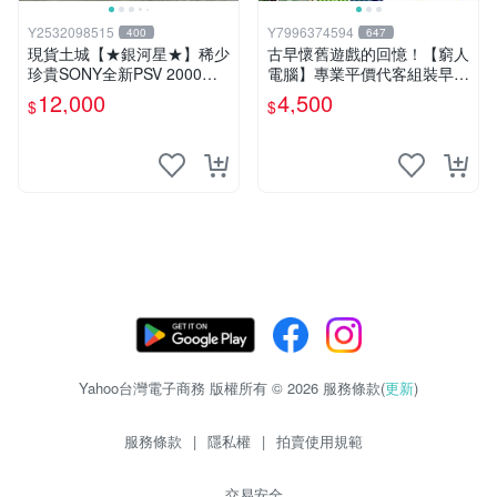
Y2532098515
Y7996374594
400
647
現貨土城【★銀河星★】稀少
古早懷舊遊戲的回憶！【窮人
珍貴SONY全新PSV 2000主
電腦】專業平價代客組裝早期
機.可轉換中文.全新PSV未使
Windows98/95/DOS遊戲機--
12,000
4,500
$
$
用
-專業首選！
Yahoo台灣電子商務 版權所有 © 2026 服務條款(
更新
)
服務條款
|
隱私權
|
拍賣使用規範
交易安全