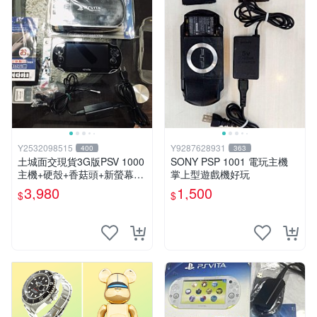
Y2532098515
Y9287628931
400
363
土城面交現貨3G版PSV 1000
SONY PSP 1001 電玩主機
主機+硬殼+香菇頭+新螢幕玻
掌上型遊戲機好玩
璃貼+初音掛繩+可改機版本8
3,980
1,500
$
$
成新 一年保修如照片所有的
都附