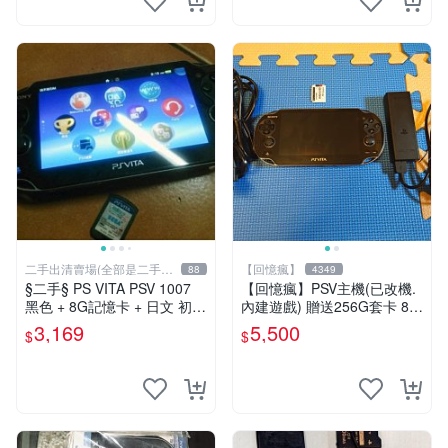
二手出清賣場(全部是二手商
【回憶瘋】
88
4349
品)
§二手§ PS VITA PSV 1007
【回憶瘋】PSV主機(已改機.
黑色 + 8G記憶卡 + 日文 初音
內建遊戲) 贈送256G套卡 8成
未來 F 2nd 遊戲卡片｜郵局
新 遊戲機 PSVITA
3,169
5,500
$
$
寄送｜未含運｜購買前請私訊
確認