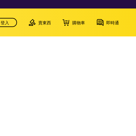
登入
賣東西
購物車
即時通