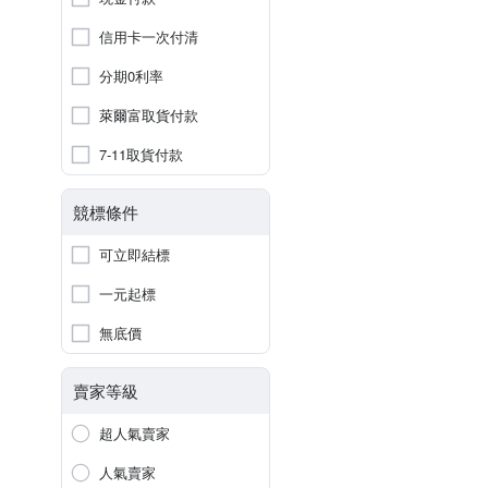
信用卡一次付清
分期0利率
萊爾富取貨付款
7-11取貨付款
競標條件
可立即結標
一元起標
無底價
賣家等級
超人氣賣家
人氣賣家