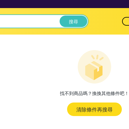
搜尋
找不到商品嗎？換換其他條件吧！
清除條件再搜尋