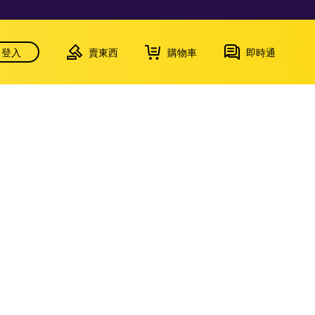
登入
賣東西
購物車
即時通