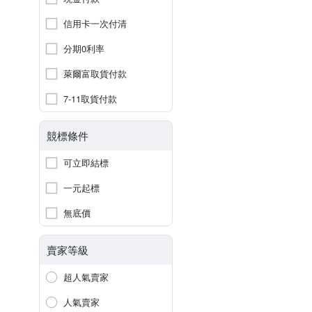
信用卡一次付清
分期0利率
萊爾富取貨付款
7-11取貨付款
競標條件
可立即結標
一元起標
無底價
賣家等級
超人氣賣家
人氣賣家