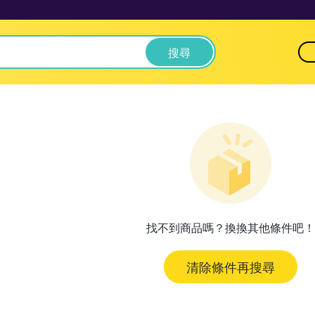
搜尋
找不到商品嗎？換換其他條件吧！
清除條件再搜尋