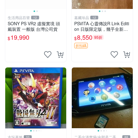
生活用品百貨
嘉藏珍品
12
12
SONY PS VR2 虛擬實境 頭
PSVITA 心靈傳說R Link Editi
戴裝置 一般版 台灣公司貨
on 日版限定版，幾乎全新，
配件齊全，原裝包裝盒，說明
19,990
8,550
95折
$
$
書，底座，掛件，布袋，卡都
在，游戲光盤已拆封但保存
折扣碼
古玩基地
二手出清賣場(全部是二手商
33
88