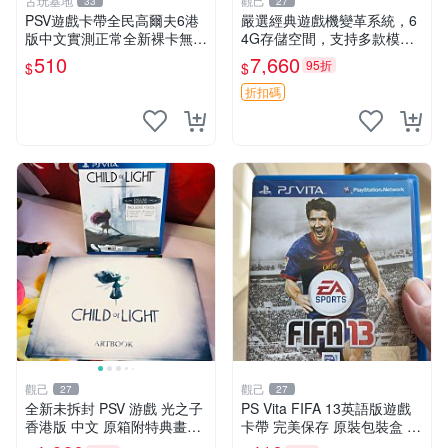
古玩基地
觀己
33
27
PSV遊戲卡帶全民高爾夫6港
嚴選經典遊戲機變革系統，6
版中文實測正常全新裸卡無保
4G存儲空間，支持多款模擬
售不退換單次購兩張以上再享
器享受懷舊樂趣 黑店版 PSV
510
7,660
95折
$
$
優惠 全民高爾夫6 PSV 港版
游戲 模擬器
中文 卡帶
折扣碼
觀己
觀己
27
27
全新未拆封 PSV 游戲 光之子
PS Vita FIFA 13英語版遊戲
香港版 中文 原箱附特典畫冊
卡帶 完美保存 原裝包裝盒 推
輝耀上市嚴選商品 光之子 港
薦收藏 FIFA 13 PSVita EA S