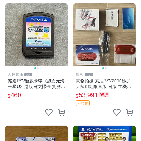
古玩基地
觀己
33
27
嚴選PSV遊戲卡帶《超次元海
實物拍攝 索尼PSV2000沙加
王星U》港版日文裸卡 實測暢
大師緋紅限量版 日版 主機全
玩 索尼專屬 psv psv游戲 psv
配齊 收藏級 電腦遊戲掌機 帶
460
53,991
95折
$
$
游戲卡帶
盒說明書 全新未修 正規對碼
沙加大作
折扣碼