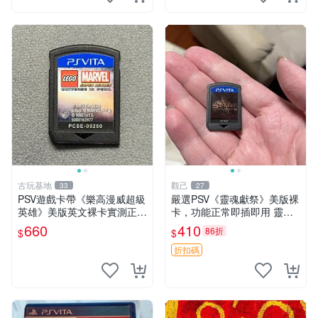
古玩基地
觀己
33
27
PSV遊戲卡帶《樂高漫威超級
嚴選PSV《靈魂獻祭》美版裸
英雄》美版英文裸卡實測正常
卡，功能正常即插即用 靈魂
全新嚴選嚴選嚴選
獻祭 PSV 卡帶 主機兼容
660
410
86折
$
$
折扣碼