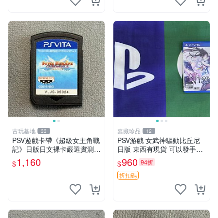
古玩基地
嘉藏珍品
33
12
PSV遊戲卡帶《超級女主角戰
PSV游戲 女武神驅動比丘尼
記》日版日文裸卡嚴選實測正
日版 東西有現貨 可以發手物
常索尼專用 超級女主角戰記
品 無質量問題售不退不換
1,160
960
94折
$
$
PSV 日版 裸卡
折扣碼