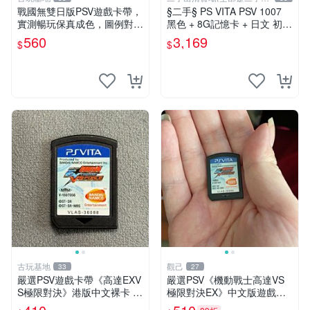
品)
戰國無雙日版PSV遊戲卡帶，
§二手§ PS VITA PSV 1007
實測暢玩保真成色，圖例對應
黑色 + 8G記憶卡 + 日文 初音
確保收貨，售出概不退換 戰
未來 F 2nd 遊戲卡片｜郵局
560
3,169
$
$
國無雙 PSV 日版 游戲 卡帶
寄送｜未含運｜購買前請私訊
成色 當拍即知
確認
古玩基地
觀己
33
27
嚴選PSV遊戲卡帶《高達EXV
嚴選PSV《機動戰士高達VS
S極限對決》港版中文裸卡 實
極限對決EX》中文版遊戲卡
測順暢 高品質遊戲卡帶 psv
帶 成色如新 港版 主機相容