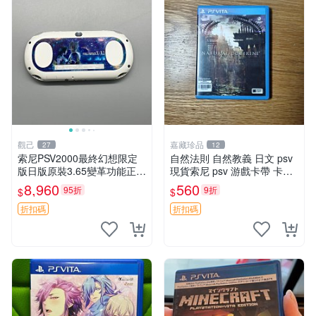
觀己
嘉藏珍品
27
12
索尼PSV2000最終幻想限定
自然法則 自然教義 日文 psv
版日版原裝3.65變革功能正常
現貨索尼 psv 游戲卡帶 卡盒
背面小劃痕磨損 實物圖可查
無損 版本外版 功能正常讀卡
8,960
560
95折
9折
$
$
限量珍藏 畫集 游戲機
關于質量：為避免糾紛，鑒寶
專家，收藏家和較真黨自行繞
折扣碼
折扣碼
道