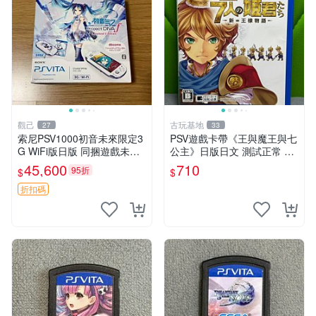
觀己
古玩基地
27
33
索尼PSV1000初音未來限定3
PSV遊戲卡帶《王與魔王與七
G WiFi版日版 同捆遊戲未拆
公主》日版日文 測試正常 成
封 貼紙新 成色美 品相佳 PSV
色如圖 發貨即到手 新手必看
45,600
710
95折
$
$
網路遊戲 iphonetype
認真拍下 王與魔王與七公主
PSV 日版 成色
折扣碼