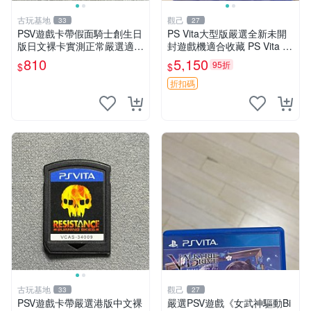
古玩基地
觀己
33
27
PSV遊戲卡帶假面騎士創生日
PS Vita大型版嚴選全新未開
版日文裸卡實測正常嚴選適合
封遊戲機適合收藏 PS Vita 新
收藏2張起享優惠 假面騎士
型號 家用遊戲機 直營店優選
810
5,150
95折
$
$
創生 PSV 卡帶
折扣碼
古玩基地
觀己
33
27
PSV遊戲卡帶嚴選港版中文裸
嚴選PSV遊戲《女武神驅動Bi