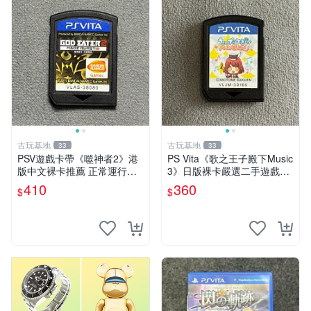
古玩基地
古玩基地
33
33
PSV遊戲卡帶《噬神者2》港
PS Vita《歌之王子殿下Music
版中文裸卡推薦 正常運行適
3》日版裸卡嚴選二手遊戲，
用PSV機嚴選商品 可收藏 港
實測功能正常，僅售不退不換
410
360
$
$
版 PSV 卡帶 噴射型 獎杯機
psv psp vita 卡帶
記憶力カード