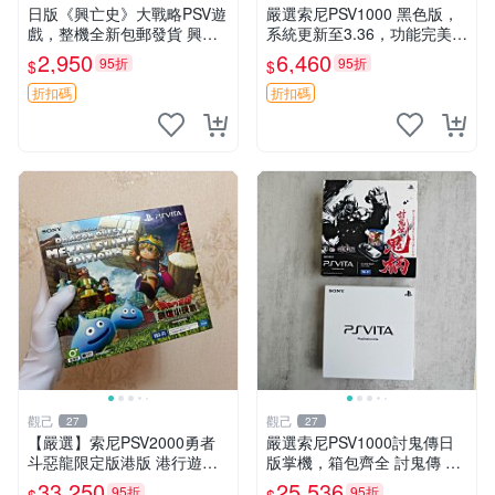
日版《興亡史》大戰略PSV遊
嚴選索尼PSV1000 黑色版，
戲，整機全新包郵發貨 興亡
系統更新至3.36，功能完美屏
史 大戰略 PSV 日版 游戲機
幕清晰，附贈原裝充電線。全
2,950
6,460
95折
95折
$
$
新未拆封，內存卡另售。 PS
V1000 PSV 紅包版
折扣碼
折扣碼
觀己
觀己
27
27
【嚴選】索尼PSV2000勇者
嚴選索尼PSV1000討鬼傳日
斗惡龍限定版港版 港行遊戲
版掌機，箱包齊全 討鬼傳 PS
機 盒包未拆 全新耳塞未開封
V1000 索尼掌機 PSV1000 討
33,250
25,536
95折
95折