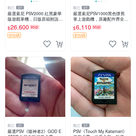
觀己
觀己
27
27
嚴選索尼 PSV2000 紅黑豪華
嚴選索尼PSV1000黑色懷舊
版遊戲掌機，日版原箱附說明
掌上遊戲機，原廠配件齊全
書 PSV2000 紅黑色 豪華版
新手舊手皆可入手 懷舊遊戲
26,600
6,110
95折
95折
$
$
日版 品牌 Sony
PlayStation Vita 測試無誤 電
腦連接直通遊玩 PSV
折扣碼
折扣碼
觀己
觀己
27
27
嚴選PSV《噬神者2》GOD E
PSV《Touch My Katamari》