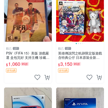
觀己
觀己
27
27
PSV《FIFA 15》美版 游戲嚴
英雄傳說閃之軌跡限定版遊戲
選 盒包完好 支持主機 珍藏推
含特典公仔 日本原裝全新未
薦 同城發貨 EA Sports 經典
拆封 圖像即實物 閃之軌跡 游
1,060
3,150
95折
95折
$
$
游戲 PSV 主機適配 喜歡勿擾
戲 公仔
折扣碼
折扣碼