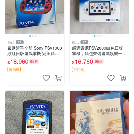
觀己
觀己
27
27
嚴選近乎全新 Sony PSV1000
嚴選索尼PSV2000白色日版
紋紅日版遊戲掌機 完美箱套
掌機，箱包齊備遊戲娛樂一應
SONY 日本原裝 PSV1000 紅
俱全 PSV2000 索尼 電玩掌機
18,960
16,760
95折
95折
$
$
色 手機遊戲掌機 Sony 游戲
日版 品牌掌機
機
折扣碼
折扣碼