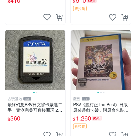
410
510
89折
$
$
遊戲 卡帶
買家保障 不退不換 高達 終結
者 10562
折扣碼
古玩基地
觀己
33
27
最終幻想PSV日文裸卡嚴選二
PSV《朧村正 the Best》日版
手，實測完美可直接開玩 2張
原裝遊戲卡帶，附原盒包裝，
起享優惠 最終幻想 PSV 卡帶
狀態近新，盤面乾淨，支持P
360
1,260
95折
$
$
二手 裸卡
SV主機即插即玩，日本語原
版，適合喜愛日系RPG玩家
折扣碼
收藏或自用