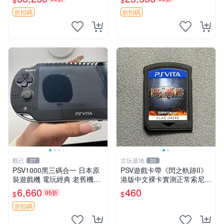
$
$
收藏佳品 PSV2000 勇者鬥惡
鬼傳 日版 討鬼傳 限定版 PSV
龍 盒包
1000
折扣碼
折扣碼
觀己
古玩基地
27
33
PSV1000黑三碼合一 日本原
PSV遊戲卡帶《閃之軌跡II》
裝遊戲機 電玩經典 老舊機臺
港版中文裸卡實測正常索尼專
游戲收藏 限量版 PSV1000 三
用嚴選商品4連購享優惠 閃之
6,660
460
95折
$
$
碼合一 測試中
軌跡II PSV 港版 中文 卡帶
折扣碼