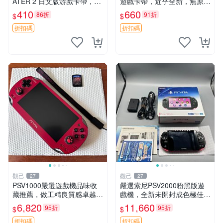
ATER 2 日文版游戲卡帶，成
遊戲卡帶，近乎全新，無原廠
色尚佳輕微使用痕跡，功能正
包裝，經典滾動球樂趣等你來
410
660
86折
91折
$
$
常無故障，適合收藏愛好者。
挑戰，嚴選好物推薦。Katam
PSV卡帶 相機 功能遊戲 嚴選
ari Touch 測試版
折扣碼
折扣碼
PS
觀己
觀己
27
27
PSV1000嚴選遊戲機品味收
嚴選索尼PSV2000粉黑版遊
藏推薦，做工精良質感卓越
戲機，全新未開封成色極佳！
屏幕表現領先一代 無塑料廉
9新機殼完整無損，功能運作
6,820
11,660
95折
95折
$
$
感 上手順滑 psv1000 psv100
順暢如初。 建議收藏珍品！
0電玩 psv1000遊戲機
電玩粉必入手！ PSV2000 PS
折扣碼
折扣碼