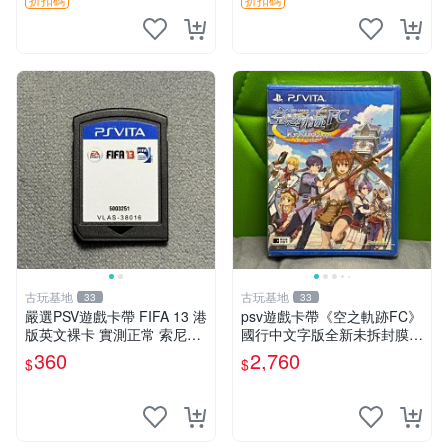
幕老化
古玩基地
古玩基地
33
33
嚴選PSV遊戲卡帶 FIFA 13 港
psv遊戲卡帶《空之軌跡FC》
版英文裸卡 實測正常 索尼專
國行中文字版全新未拆封膜有
用 不支持其他機器 買二送優
輕微使用痕跡嚴選推薦適合收
360
2,760
$
$
惠 FIFA 13 psv 港版 卡帶
藏 歲月痕跡 二手 psv 游戲卡
帶