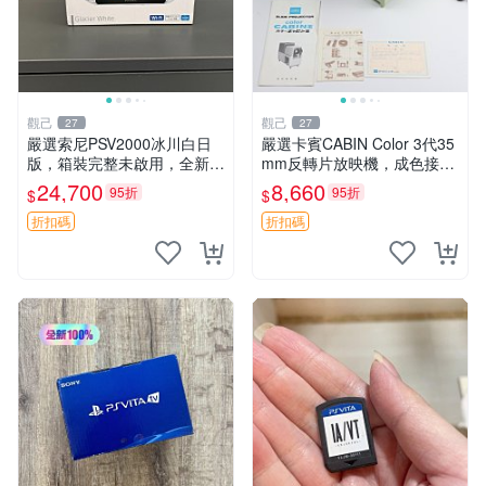
觀己
觀己
27
27
嚴選索尼PSV2000冰川白日
嚴選卡賓CABIN Color 3代35
版，箱裝完整未啟用，全新如
mm反轉片放映機，成色接近
初體驗電子新品推薦遊戲掌機
全新，隨附原裝說明書與包裝
24,700
8,660
95折
95折
$
$
嚴選收藏 psv2000 日版 新三
盒，支持110V電源 反轉片放
色冰川 白 新品 掌上遊戲機
映機 CABIN Color
折扣碼
折扣碼