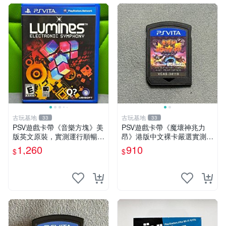
古玩基地
古玩基地
33
33
PSV遊戲卡帶《音樂方塊》美
PSV遊戲卡帶《魔壞神兆力
版英文原裝，實測運行順暢，
昂》港版中文裸卡嚴選實測無
圖示成色真實呈現，拍下即視
誤索尼專用 psv 魔壞神 港版
1,260
910
$
$
同確認。 音樂方塊 PSV 游戲
卡帶