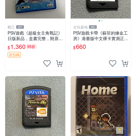
觀己
古玩基地
27
33
PSV遊戲《超級女主角戰記》
PSV遊戲卡帶《蘇菲的煉金工
日版新品，盒書完整，附原裝
房》港臺版中文裸卡實測正常
包裝，玩樂典藏款，成就全開
嚴選直銷僅售不退不換單次2
1,360
660
95折
$
$
任你挑戰 超級女主角戰記 PS
張起享優惠 煉金工房 游戲卡
V 游戲 日版 成就全開 DLC 全
帶 PSV
折扣碼
通角色