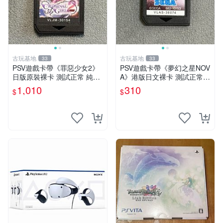
古玩基地
古玩基地
33
33
PSV遊戲卡帶《罪惡少女2》
PSV遊戲卡帶《夢幻之星NOV
日版原裝裸卡 測試正常 純正
A》港版日文裸卡 測試正常
日文簡體字顯示 輸出機玩滌
索尼專用 不退不換 卡帶遊戲
1,010
310
$
$
限量嚴選 psv 卡帶 罕有游戲
限量收藏 港版 游玩安心