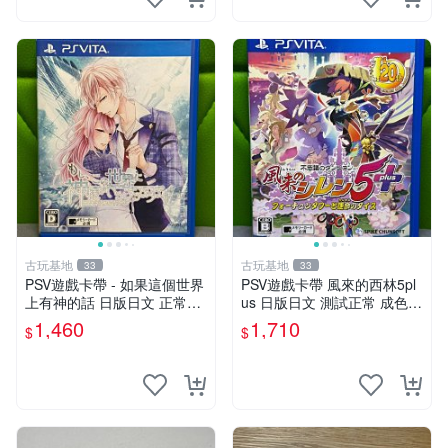
古玩基地
古玩基地
33
33
PSV遊戲卡帶 - 如果這個世界
PSV遊戲卡帶 風來的西林5pl
上有神的話 日版日文 正常可
us 日版日文 測試正常 成色如
玩 神秘成色參考圖 售後不退
圖 買家自負 風來的西林5plus
1,460
1,710
$
$
如果這是你想找的游戲 請先
PSV 日版
查看照片確認狀態 再下單購
買哦 日