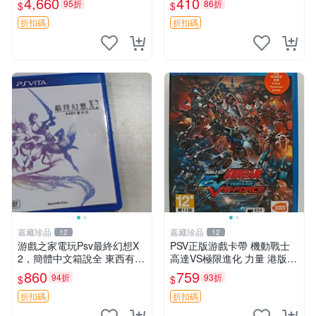
4,660
410
95折
86折
$
$
版 PSV 特典畫冊
ports 官方版
折扣碼
折扣碼
嘉藏珍品
嘉藏珍品
12
12
游戲之家電玩Psv最終幻想X
PSV正版游戲卡帶 機動戰士
2，簡體中文箱說全 東西有現
高達VS極限進化 力量 港版中
貨 可以發手物品 無質量問題
文 盒裝全新未開封，支持所
860
759
94折
93折
$
$
售不退不換
有日版，港版或其他地區的P
SV游戲機主機，（除外），
折扣碼
折扣碼
拆封後不支持退