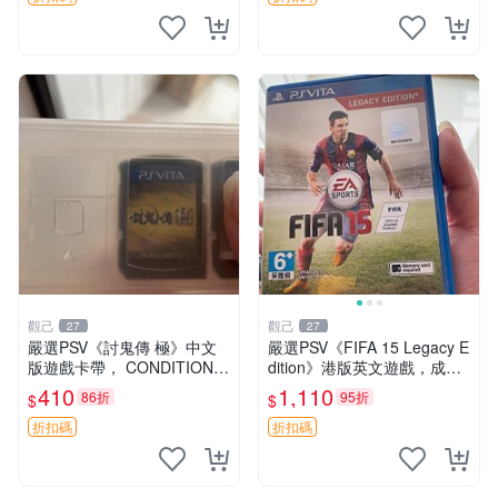
Vi
觀己
觀己
27
27
嚴選PSV《討鬼傳 極》中文
嚴選PSV《FIFA 15 Legacy E
版遊戲卡帶， CONDITION尚
dition》港版英文遊戲，成色
佳，日常使用留痕，運作順
幾乎全新，附原裝包裝盒及乾
410
1,110
86折
95折
$
$
暢，適合收藏。討鬼傳極 PS
淨盤面。適合收藏與自行玩
V 主機 卡帶
樂，體育類遊戲不容錯過。
折扣碼
折扣碼