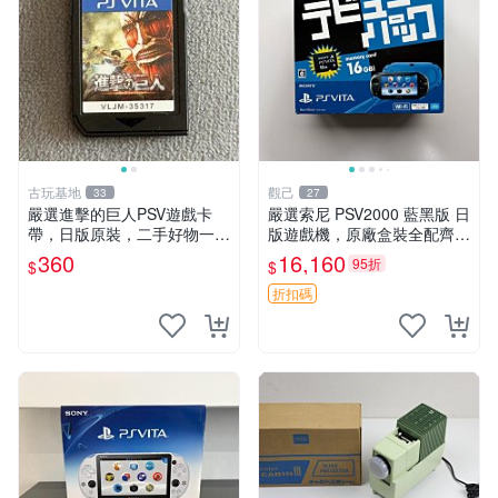
古玩基地
觀己
33
27
嚴選進擊的巨人PSV遊戲卡
嚴選索尼 PSV2000 藍黑版 日
帶，日版原裝，二手好物一口
版遊戲機，原廠盒裝全配齊，
價，支持批量優惠 進擊的巨
近乎全新狀態，中古精品值得
360
16,160
95折
$
$
人 PSV 日版 卡帶 游戲機配件
收藏 PSV2000 日版 游戲機
電競
紅包裝
折扣碼