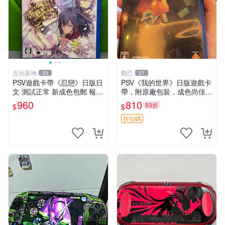
古玩基地
觀己
33
27
PSV遊戲卡帶《忍戀》日版日
PSV《我的世界》日版遊戲卡
文 測試正常 新成色包郵 報價
帶，附原廠包裝，成色尚佳，
嚴選 忍戀 PSV 日版 測試 正
功能完好，嚴選推薦給喜愛冒
960
810
93折
$
$
常運行
險的玩家，同城交易，無退無
換 我的世界 PS4 游戲 卡帶
折扣碼