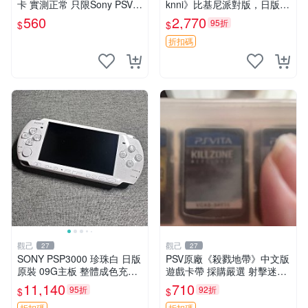
卡 實測正常 只限Sony PSV運
knni》比基尼派對版，日版原
行 二合一折扣優惠 psv 港版
裝，PSV獨佔新古態，附原裝
560
2,770
95折
$
$
卡帶
包裝，閒置出售中。女武神 P
SV 美少女
折扣碼
觀己
觀己
27
27
SONY PSP3000 珍珠白 日版
PSV原廠《殺戮地帶》中文版
原裝 09G主板 整體成色充新
遊戲卡帶 採購嚴選 射擊迷必
不漂移 按鍵順滑 PSP3000
備 成色尚佳 插入即玩 殺戮地
11,140
710
95折
92折
$
$
電腦遊戲機 PSP1189390 屏
帶 PSV 射擊 游戲
折扣碼
折扣碼