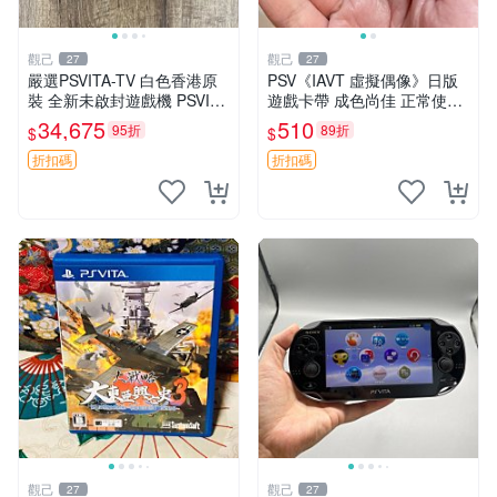
觀己
觀己
27
27
嚴選PSVITA-TV 白色香港原
PSV《IAVT 虛擬偶像》日版
裝 全新未啟封遊戲機 PSVITA
遊戲卡帶 成色尚佳 正常使用
TV 行貨 電腦遊戲機 新款 全
單機娛樂推薦 音樂粉必備 收
34,675
510
95折
89折
$
$
套配件齊全
藏嚴選 IAVT 虛擬偶像 PSV
游戲卡帶
折扣碼
折扣碼
觀己
觀己
27
27