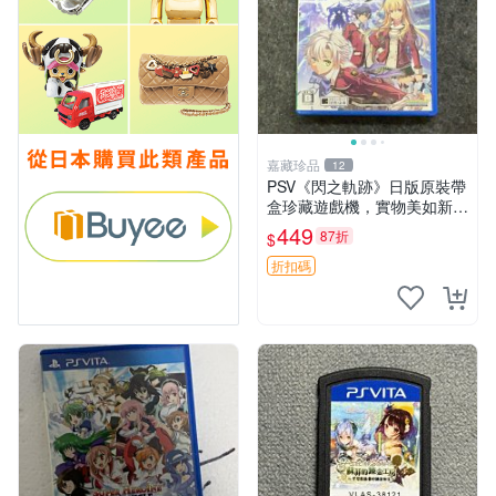
嘉藏珍品
12
PSV《閃之軌跡》日版原裝帶
盒珍藏遊戲機，實物美如新，
嚴選推薦 閃之軌跡 日版 PSV
449
87折
$
原裝帶盒
折扣碼