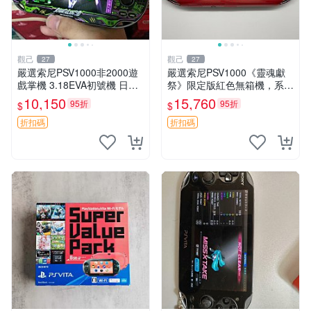
觀己
觀己
27
27
嚴選索尼PSV1000非2000遊
嚴選索尼PSV1000《靈魂獻
戲掌機 3.18EVA初號機 日版
祭》限定版紅色無箱機，系統
實物 無點無線無老化 自用清
3.65，功能完好。屏幕、攝像
10,150
15,760
95折
95折
$
$
倉 EVA 初號機 PSV1000
頭、按鍵及搖桿皆正常運作。
靈魂獻祭 限定版 PSV1000 紅
折扣碼
折扣碼
色