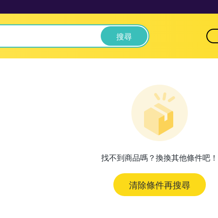
搜尋
找不到商品嗎？換換其他條件吧！
清除條件再搜尋