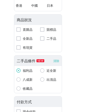
香港
中國
日本
商品狀況
直購品
競標品
全新品
二手品
有現貨
二手品條件
清除
NEW
福利品
近全新
八成新
出清品
收藏品
付款方式
現金付款