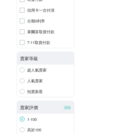
信用卡一次付清
分期0利率
萊爾富取貨付款
7-11取貨付款
賣家等級
超人氣賣家
人氣賣家
拍賣新星
賣家評價
清除
1-100
高於100