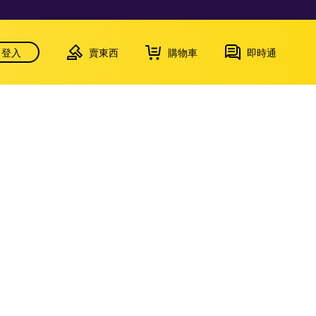
登入
賣東西
購物車
即時通