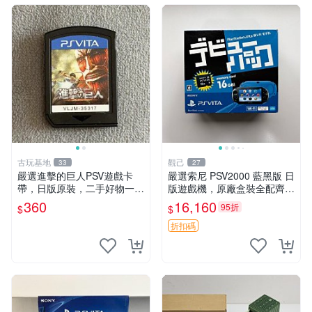
古玩基地
觀己
33
27
嚴選進擊的巨人PSV遊戲卡
嚴選索尼 PSV2000 藍黑版 日
帶，日版原裝，二手好物一口
版遊戲機，原廠盒裝全配齊，
價，支持批量優惠 進擊的巨
近乎全新狀態，中古精品值得
360
16,160
95折
$
$
人 PSV 日版 卡帶 游戲機配件
收藏 PSV2000 日版 游戲機
電競
紅包裝
折扣碼