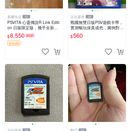
嘉藏珍品
古玩基地
12
33
PSVITA 心靈傳說R Link Editi
戰國無雙日版PSV遊戲卡帶，
on 日版限定版，幾乎全新，
實測暢玩保真成色，圖例對應
配件齊全，原裝包裝盒，說明
確保收貨，售出概不退換 戰
8,550
560
95折
$
$
書，底座，掛件，布袋，卡都
國無雙 PSV 日版 游戲 卡帶
在，游戲光盤已拆封但保存
成色 當拍即知
折扣碼
古玩基地
觀己
33
27