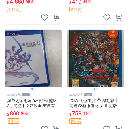
4,660
410
95折
86折
$
$
版 PSV 特典畫冊
ports 官方版
折扣碼
折扣碼
嘉藏珍品
嘉藏珍品
12
12
游戲之家電玩Psv最終幻想X
PSV正版游戲卡帶 機動戰士
2，簡體中文箱說全 東西有現
高達VS極限進化 力量 港版中
貨 可以發手物品 無質量問題
文 盒裝全新未開封，支持所
860
759
94折
93折
$
$
售不退不換
有日版，港版或其他地區的P
SV游戲機主機，（除外），
折扣碼
折扣碼
拆封後不支持退