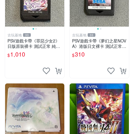
古玩基地
古玩基地
33
33
PSV遊戲卡帶《罪惡少女2》
PSV遊戲卡帶《夢幻之星NOV
日版原裝裸卡 測試正常 純正
A》港版日文裸卡 測試正常
日文簡體字顯示 輸出機玩滌
索尼專用 不退不換 卡帶遊戲
1,010
310
$
$
限量嚴選 psv 卡帶 罕有游戲
限量收藏 港版 游玩安心