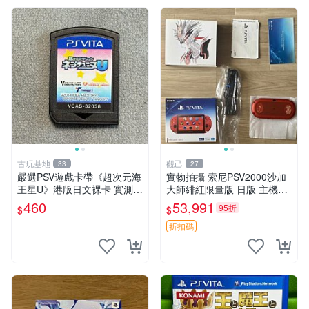
古玩基地
觀己
33
27
嚴選PSV遊戲卡帶《超次元海
實物拍攝 索尼PSV2000沙加
王星U》港版日文裸卡 實測暢
大師緋紅限量版 日版 主機全
玩 索尼專屬 psv psv游戲 psv
配齊 收藏級 電腦遊戲掌機 帶
460
53,991
95折
$
$
游戲卡帶
盒說明書 全新未修 正規對碼
沙加大作
折扣碼