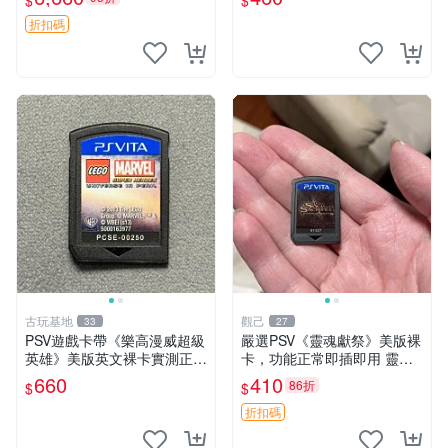
$
$
碼合一 測試中
軌跡II PSV 港版 中文 卡帶
折扣碼
古玩基地
觀己
33
27
PSV遊戲卡帶《樂高漫威超級
嚴選PSV《靈魂獻祭》美版裸
英雄》美版英文裸卡實測正常
卡，功能正常即插即用 靈魂
全新嚴選嚴選嚴選
獻祭 PSV 卡帶 主機兼容
660
410
86折
$
$
折扣碼