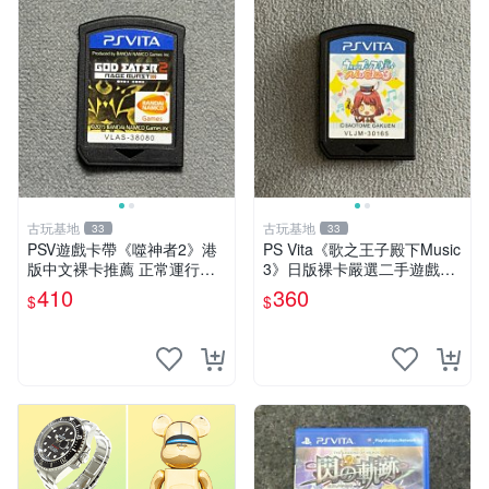
古玩基地
古玩基地
33
33
PSV遊戲卡帶《噬神者2》港
PS Vita《歌之王子殿下Music
版中文裸卡推薦 正常運行適
3》日版裸卡嚴選二手遊戲，
用PSV機嚴選商品 可收藏 港
實測功能正常，僅售不退不換
410
360
$
$
版 PSV 卡帶 噴射型 獎杯機
psv psp vita 卡帶
記憶力カード