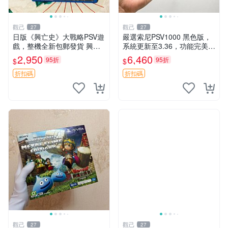
觀己
觀己
27
27
日版《興亡史》大戰略PSV遊
嚴選索尼PSV1000 黑色版，
戲，整機全新包郵發貨 興亡
系統更新至3.36，功能完美屏
史 大戰略 PSV 日版 游戲機
幕清晰，附贈原裝充電線。全
2,950
6,460
95折
95折
$
$
新未拆封，內存卡另售。 PS
V1000 PSV 紅包版
折扣碼
折扣碼
觀己
觀己
27
27