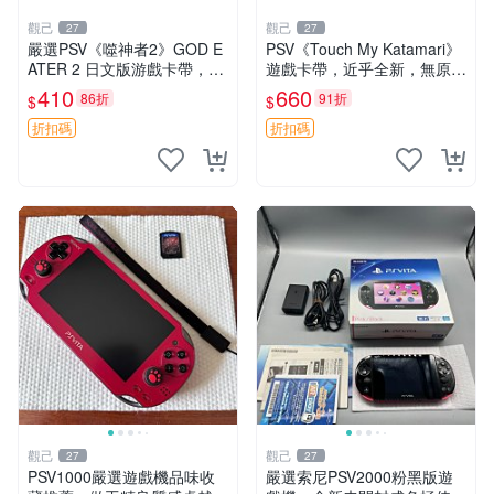
觀己
觀己
27
27
嚴選PSV《噬神者2》GOD E
PSV《Touch My Katamari》
ATER 2 日文版游戲卡帶，成
遊戲卡帶，近乎全新，無原廠
色尚佳輕微使用痕跡，功能正
包裝，經典滾動球樂趣等你來
410
660
86折
91折
$
$
常無故障，適合收藏愛好者。
挑戰，嚴選好物推薦。Katam
PSV卡帶 相機 功能遊戲 嚴選
ari Touch 測試版
折扣碼
折扣碼
PS
觀己
觀己
27
27
PSV1000嚴選遊戲機品味收
嚴選索尼PSV2000粉黑版遊