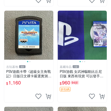
古玩基地
嘉藏珍品
33
12
PSV遊戲卡帶《超級女主角戰
PSV游戲 女武神驅動比丘尼
記》日版日文裸卡嚴選實測正
日版 東西有現貨 可以發手物
常索尼專用 超級女主角戰記
品 無質量問題售不退不換
1,160
960
94折
$
$
PSV 日版 裸卡
折扣碼