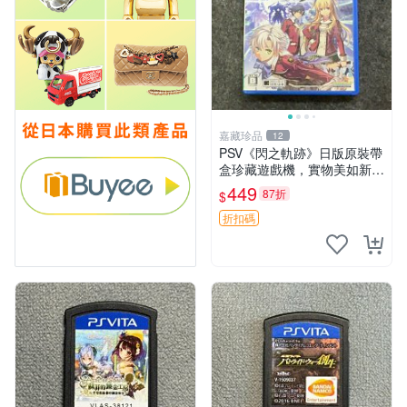
嘉藏珍品
12
PSV《閃之軌跡》日版原裝帶
盒珍藏遊戲機，實物美如新，
嚴選推薦 閃之軌跡 日版 PSV
449
87折
$
原裝帶盒
折扣碼