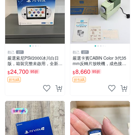
觀己
觀己
27
27
嚴選索尼PSV2000冰川白日
嚴選卡賓CABIN Color 3代35
版，箱裝完整未啟用，全新如
mm反轉片放映機，成色接近
初體驗電子新品推薦遊戲掌機
全新，隨附原裝說明書與包裝
24,700
8,660
95折
95折
$
$
嚴選收藏 psv2000 日版 新三
盒，支持110V電源 反轉片放
色冰川 白 新品 掌上遊戲機
映機 CABIN Color
折扣碼
折扣碼