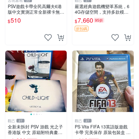
古玩基地
觀己
33
27
PSV遊戲卡帶全民高爾夫6港
嚴選經典遊戲機變革系統，6
版中文實測正常全新裸卡無保
4G存儲空間，支持多款模擬
售不退換單次購兩張以上再享
器享受懷舊樂趣 黑店版 PSV
510
7,660
95折
$
$
優惠 全民高爾夫6 PSV 港版
游戲 模擬器
中文 卡帶
折扣碼
觀己
觀己
27
27
全新未拆封 PSV 游戲 光之子
PS Vita FIFA 13英語版遊戲
香港版 中文 原箱附特典畫冊
卡帶 完美保存 原裝包裝盒 推
輝耀上市嚴選商品 光之子 港
薦收藏 FIFA 13 PSVita EA S