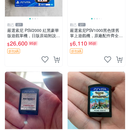
觀己
觀己
27
27
嚴選索尼 PSV2000 紅黑豪華
嚴選索尼PSV1000黑色懷舊
版遊戲掌機，日版原箱附說明
掌上遊戲機，原廠配件齊全
書 PSV2000 紅黑色 豪華版
新手舊手皆可入手 懷舊遊戲
26,600
6,110
95折
95折
$
$
日版 品牌 Sony
PlayStation Vita 測試無誤 電
腦連接直通遊玩 PSV
折扣碼
折扣碼