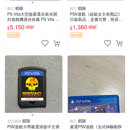
觀己
觀己
27
27
PS Vita大型版嚴選全新未開
PSV遊戲《超級女主角戰記》
封遊戲機適合收藏 PS Vita 新
日版新品，盒書完整，附原裝
型號 家用遊戲機 直營店優選
包裝，玩樂典藏款，成就全開
5,150
1,360
95折
95折
$
$
任你挑戰 超級女主角戰記 PS
V 游戲 日版 成就全開 DLC 全
折扣碼
折扣碼
通角色
古玩基地
觀己
33
27
PSV遊戲卡帶嚴選港版中文裸
嚴選PSV遊戲《女武神驅動Bi