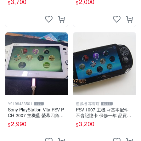
3,700
2,000
$
$
Y9199433501
遊戲機 專賣店
132
5387
Sony PlayStation Vita PSV P
PSV 1007 主機 +r基本配件
CH-2007 主機藍 螢幕四角略
不含記憶卡 保修一年 品質有
暗 可安裝遊戲 系統3.74書
保障
2,990
3,200
$
$