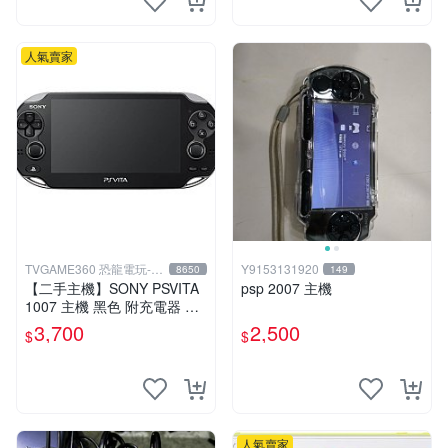
人氣賣家
TVGAME360 恐龍電玩-台
Y9153131920
8650
149
中店
【二手主機】SONY PSVITA
psp 2007 主機
1007 主機 黑色 附充電器 US
B傳輸線 PS VITA PSV【台中
3,700
2,500
$
$
恐龍電玩】
人氣賣家