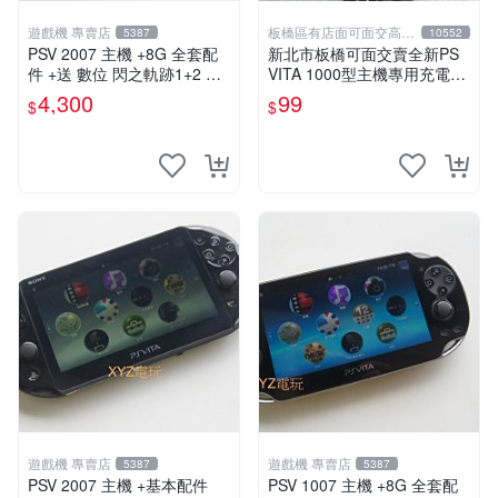
遊戲機 專賣店
板橋區有店面可面交高價
5387
10552
回收電玩
PSV 2007 主機 +8G 全套配
新北市板橋可面交賣全新PS
件 +送 數位 閃之軌跡1+2 保
VITA 1000型主機專用充電
修一年 品質有保障
線....超便宜只賣99元
4,300
99
$
$
遊戲機 專賣店
遊戲機 專賣店
5387
5387
PSV 2007 主機 +基本配件
PSV 1007 主機 +8G 全套配