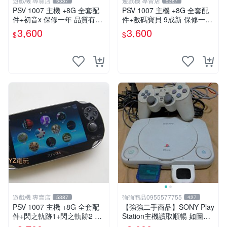
遊戲機 專賣店
遊戲機 專賣店
5387
5387
PSV 1007 主機 +8G 全套配
PSV 1007 主機 +8G 全套配
件+初音x 保修一年 品質有保
件+數碼寶貝 9成新 保修一年
障
品質有保障 psvita
3,600
3,600
$
$
遊戲機 專賣店
強強商品0955577755
5387
427
PSV 1007 主機 +8G 全套配
【強強二手商品】SONY Play
件+閃之軌跡1+閃之軌跡2 保
Station主機讀取順暢 如圖全
修一年 品質有保障
部 ! 外觀完整乾淨