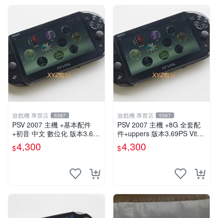
遊戲機 專賣店
遊戲機 專賣店
5387
5387
PSV 2007 主機 +基本配件
PSV 2007 主機 +8G 全套配
+初音 中文 數位化 版本3.69
件+uppers 版本3.69PS Vita2
PS Vita2007 保修一年 85成
007 保修一年 9成新
4,300
4,300
$
$
新