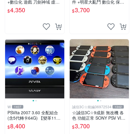
+數位化 遊戲 刀劍神域 虛空
件 +明星大亂鬥 數位化 保修
幻界 保修一年
一年 品質有保障
4,350
3,700
$
$
W
誠信3C☆統編36972534
1407
1342
PSVita 2007 3.60 全配組合
☆誠信3C☆9成新 無改機 各
(含5代轉卡64G) 【變革11】
色 功能正常 SONY PSV VITA
破解改好 + 水晶殼 + 硬殼包
主機 2000~3000型 二手功能
8,400
3,700
$
$
正常 賣3千5~4千也可用各式