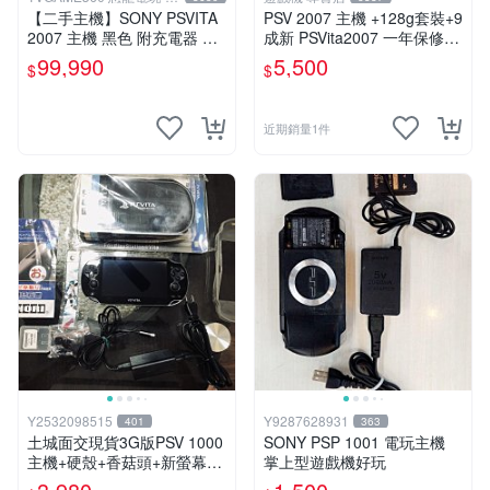
中店
【二手主機】SONY PSVITA
PSV 2007 主機 +128g套裝+9
2007 主機 黑色 附充電器 US
成新 PSVita2007 一年保修
B傳輸線 PS VITA PSV 無盒
遊戲機 以改 變革
99,990
5,500
$
$
裝
近期銷量1件
Y2532098515
Y9287628931
401
363
土城面交現貨3G版PSV 1000
SONY PSP 1001 電玩主機
主機+硬殼+香菇頭+新螢幕玻
掌上型遊戲機好玩
璃貼+初音掛繩+可改機版本8