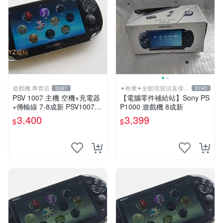
遊戲機 專賣店
✦奇摩✦全館現貨請直接下
5387
3740
標
PSV 1007 主機 空機+充電器
【電腦零件補給站】Sony PS
+傳輸線 7-8成新 PSV1007
P1000 遊戲機 8成新
一年保修
3,400
3,399
$
$