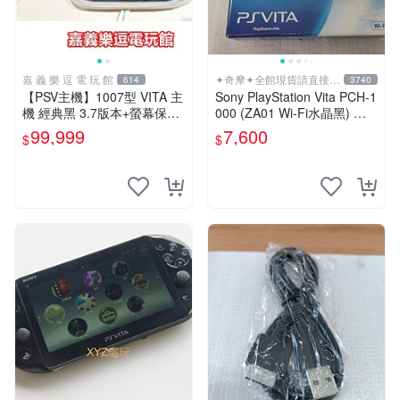
嘉 義 樂 逗 電 玩 館
✦奇摩✦全館現貨請直接下
614
3740
標
【PSV主機】1007型 VITA 主
Sony PlayStation Vita PCH-1
機 經典黑 3.7版本+螢幕保護
000 (ZA01 Wi-Fi水晶黑) 掌
貼+主機收納包【9成新】✪中
上遊戲機 5英吋多點觸控螢幕
99,999
7,600
$
$
古二手✪嘉義樂逗電玩館