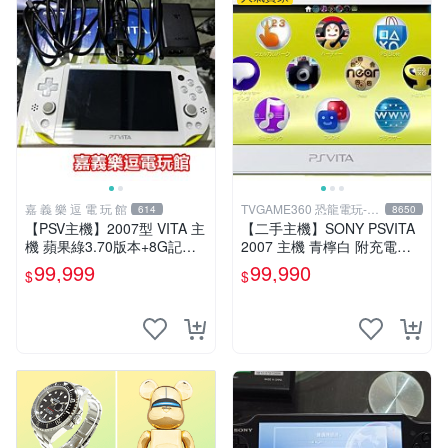
嘉 義 樂 逗 電 玩 館
TVGAME360 恐龍電玩-台
614
8650
中店
【PSV主機】2007型 VITA 主
【二手主機】SONY PSVITA
機 蘋果綠3.70版本+8G記憶
2007 主機 青檸白 附充電器
卡+螢幕保護貼【9成新】✪中
USB傳輸線 PS VITA PSV 台
99,999
99,990
$
$
古二手✪嘉義樂逗電玩館
中恐龍電玩