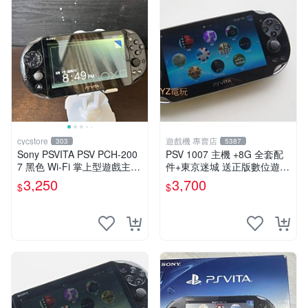
cycstore
遊戲機 專賣店
303
5387
Sony PSVITA PSV PCH-200
PSV 1007 主機 +8G 全套配
7 黑色 Wi-Fi 掌上型遊戲主機
件+東京迷城 送正版數位遊戲
輕薄版 OLED後繼機 收藏熱
保修一年 品質有保障
3,250
3,700
$
$
門