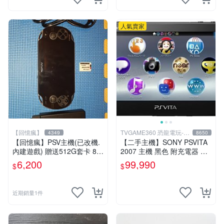
人氣賣家
【回憶瘋】
TVGAME360 恐龍電玩-台
4349
8650
中店
【回憶瘋】PSV主機(已改機.
【二手主機】SONY PSVITA
內建遊戲) 贈送512G套卡 8成
2007 主機 黑色 附充電器 US
5新 1000型
B傳輸線 PS VITA PSV【台中
6,200
99,990
$
$
恐龍電玩】
近期銷量1件