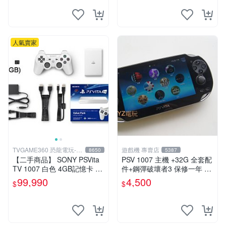
物品換
人氣賣家
TVGAME360 恐龍電玩-台
遊戲機 專賣店
8650
5387
中店
【二手商品】 SONY PSVita
PSV 1007 主機 +32G 全套配
TV 1007 白色 4GB記憶卡 PS
件+鋼彈破壞者3 保修一年 品
3手把(白) 書盒完整 【台中恐
質有保障 psvita
99,990
4,500
$
$
龍電玩】