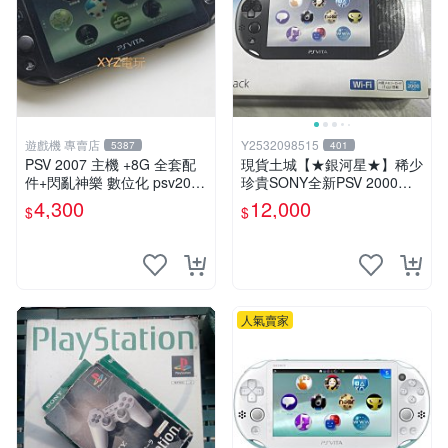
遊戲機 專賣店
Y2532098515
5387
401
PSV 2007 主機 +8G 全套配
現貨土城【★銀河星★】稀少
件+閃亂神樂 數位化 psv2007
珍貴SONY全新PSV 2000主
主機
機.可轉換中文.全新PSV未使
4,300
12,000
$
$
用
人氣賣家