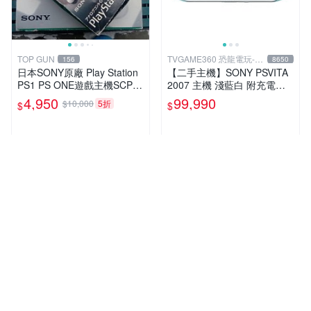
TOP GUN
TVGAME360 恐龍電玩-台
156
8650
中店
日本SONY原廠 Play Station
【二手主機】SONY PSVITA
PS1 PS ONE遊戲主機SCPH-
2007 主機 淺藍白 附充電器
5500有改機可玩台片可讀取
USB傳輸線 PS VITA PSV 裸
4,950
99,990
$10,000
5折
$
$
燒錄CDR
裝 台中