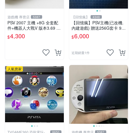
遊戲機 專賣店
【回憶瘋】
5387
4349
PSV 2007 主機 +8G 全套配
【回憶瘋】PSV主機(已改機.
件+機器人大戰V 版本3.69 P
內建遊戲) 贈送256G套卡 9成
S Vita2007 保修一年 9成新
新 遊戲機 PSVITA
4,300
6,000
$
$
近期銷量1件
人氣賣家
TVGAME360 恐龍電玩-台
遊戲機 專賣店
8650
5387