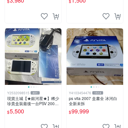
3,980
1,500
$
$
成新 一年保修如照片所有的
都附
Y2532098515
Y4103454476
401
1514
現貨土城【★銀河星★】稀少
ps vita 2007 盒書全 冰河白
珍貴盒裝最後一台PSV 2000
全新未拆
主機.PSV2000 品質保證日版
5,500
99,999
$
$
可轉換中文