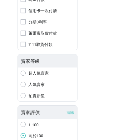
信用卡一次付清
分期0利率
萊爾富取貨付款
7-11取貨付款
賣家等級
超人氣賣家
人氣賣家
拍賣新星
賣家評價
清除
1-100
高於100