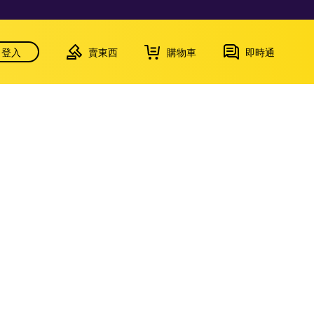
登入
賣東西
購物車
即時通