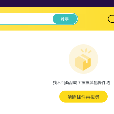
搜尋
找不到商品嗎？換換其他條件吧！
清除條件再搜尋