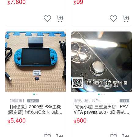
7,600
99
$
$
【回憶瘋】
電玩小屋-LINE:
4349
144
@AHZ5142U
【回憶瘋】2000型 PSV主機
[電玩小屋] 三重蘆洲店 - PSV
(限定藍) 贈送64G套卡 8成5
VITA psvvita 2007 3D 香菇
新 遊戲機 PSVITA
方向 類比 故障 [維修]
5,400
600
$
$