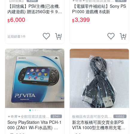
【回憶瘋】
✦奇摩✦全館現貨請直接下
4349
3741
標
【回憶瘋】PSV主機(已改機.
【電腦零件補給站】Sony PS
內建遊戲) 贈送256G套卡 9成
P1000 遊戲機 8成新
新 遊戲機 PSVITA
6,000
3,399
$
$
近期銷量1件
✦奇摩✦全館現貨請直接下
板橋區有店面可面交高價
3741
10552
標
回收電玩
Sony PlayStation Vita PCH-1
新北市板橋可面交賣全新PS
000 (ZA01 Wi-Fi水晶黑) 掌
VITA 1000型主機專用充電
上遊戲機 5英吋多點觸控螢幕
線....超便宜只賣99元