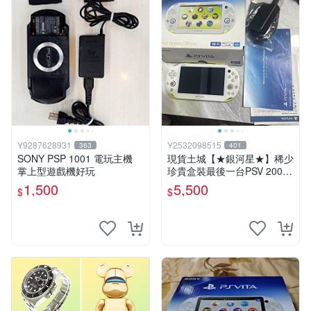
Y9287628931
Y2532098515
363
401
SONY PSP 1001 電玩主機
現貨土城【★銀河星★】稀少
掌上型遊戲機好玩
珍貴盒裝最後一台PSV 2000
主機.PSV2000 品質保證日版
1,500
5,500
$
$
可轉換中文