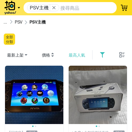
PSV主機
登
PSV
PSV主機
全部
分類
最新上架
價格
最高人氣