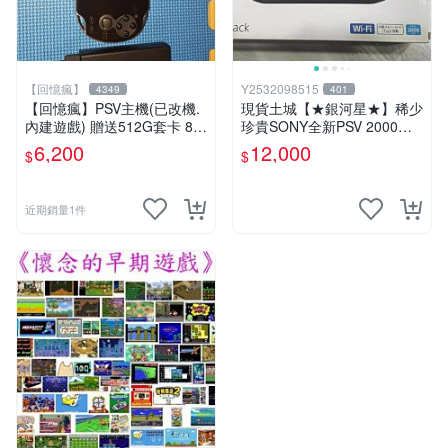
【回憶瘋】
Y2532098515
4349
401
【回憶瘋】PSV主機(已改機.
現貨土城【★銀河星★】稀少
內建遊戲) 贈送512G套卡 8成
珍貴SONY全新PSV 2000主
5新 1000型
機.可轉換中文.全新PSV未使
6,200
12,000
$
$
用
近期銷量1件