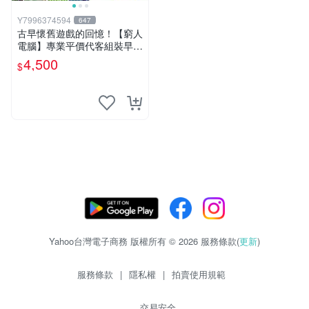
Y7996374594
647
古早懷舊遊戲的回憶！【窮人
電腦】專業平價代客組裝早期
Windows98/95/DOS遊戲機--
4,500
$
-專業首選！
Yahoo台灣電子商務 版權所有 © 2026 服務條款(
更新
)
服務條款
|
隱私權
|
拍賣使用規範
交易安全