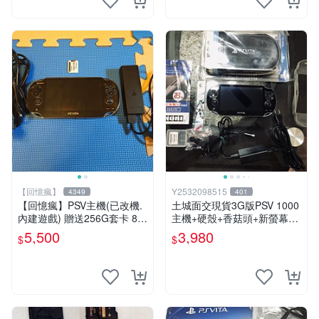
【回憶瘋】
Y2532098515
4349
401
【回憶瘋】PSV主機(已改機.
土城面交現貨3G版PSV 1000
內建遊戲) 贈送256G套卡 8成
主機+硬殼+香菇頭+新螢幕玻
新 遊戲機 PSVITA
璃貼+初音掛繩+可改機版本8
5,500
3,980
$
$
成新 一年保修如照片所有的
都附