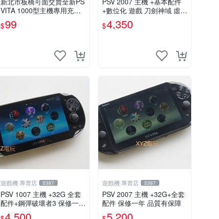
新北市板橋可面交賣全新PS
PSV 2007 主機 +基本配件
VITA 1000型主機專用充電
+數位化 遊戲 刀劍神域 虛空
線....超便宜只賣99元
幻界 保修一年
99
4,350
$
$
遊戲機 專賣店
遊戲機 專賣店
5387
5387
PSV 1007 主機 +32G 全套
PSV 2007 主機 +32G+全套
配件+鋼彈破壞者3 保修一年
配件 保修一年 品質有保障
品質有保障 psvita
4,500
5,200
$
$