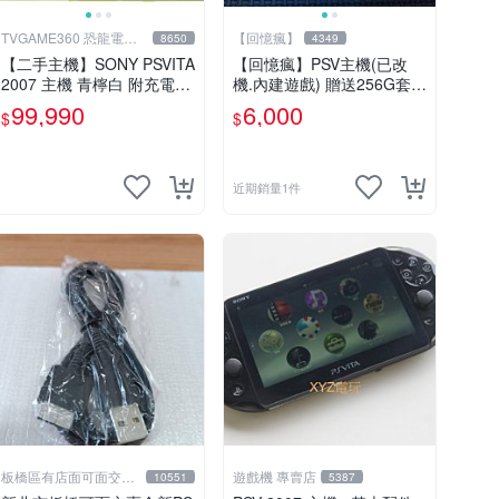
TVGAME360 恐龍電玩-
【回憶瘋】
8650
4349
台中店
【二手主機】SONY PSVITA
【回憶瘋】PSV主機(已改
2007 主機 青檸白 附充電器
機.內建遊戲) 贈送256G套卡
USB傳輸線 PS VITA PSV 台
9成新 遊戲機 PSVITA
99,990
6,000
$
$
中恐龍電玩
近期銷量1件
板橋區有店面可面交高
遊戲機 專賣店
10551
5387
價回收電玩