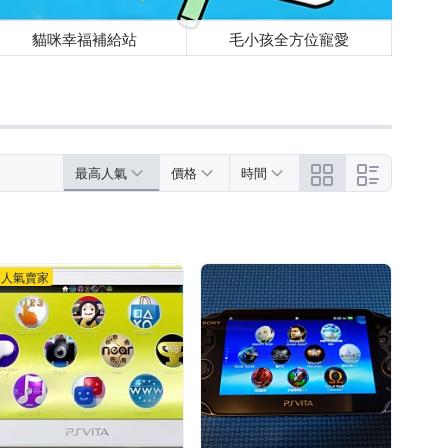
貓咪幸福補給站
毛小孩全方位寵愛
最高人氣
價格
時間
人氣賣家