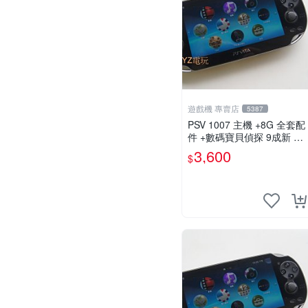
遊戲機 專賣店
5387
PSV 1007 主機 +8G 全套配
件 +數碼寶貝偵探 9成新 保
修一年 品質有保障
3,600
$