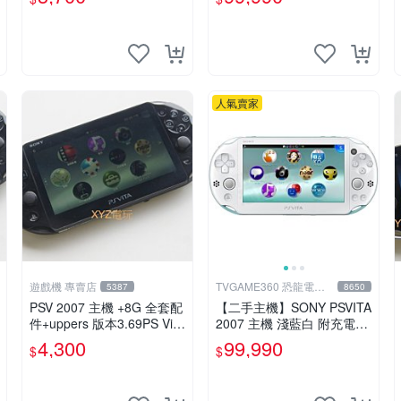
功能正常 賣3千5~4千也可
中恐龍電玩】
用各式物品換
人氣賣家
遊戲機 專賣店
TVGAME360 恐龍電玩-
5387
8650
台中店
PSV 2007 主機 +8G 全套配
【二手主機】SONY PSVITA
件+uppers 版本3.69PS Vita
2007 主機 淺藍白 附充電器
2007 保修一年 9成新
USB傳輸線 PS VITA PSV 裸
4,300
99,990
$
$
裝 台中