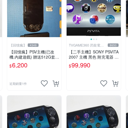
【回憶瘋】
TVGAME360 恐龍電玩-
4349
8650
台中店
【回憶瘋】PSV主機(已改
【二手主機】SONY PSVITA
機.內建遊戲) 贈送512G套卡
2007 主機 黑色 附充電器 U
8成5新 1000型
SB傳輸線 PS VITA PSV【台
6,200
99,990
$
$
中恐龍電玩】
近期銷量1件