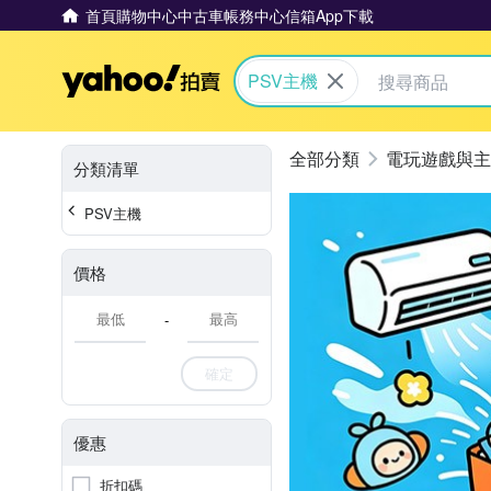
首頁
購物中心
中古車
帳務中心
信箱
App下載
Yahoo拍賣
PSV主機
電玩遊戲與主
分類清單
PSV主機
價格
-
確定
優惠
折扣碼