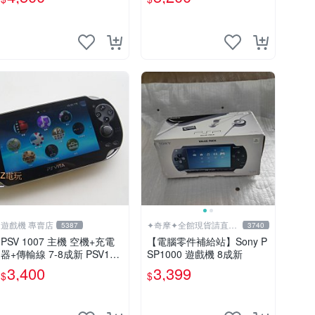
遊戲機 專賣店
✦奇摩✦全館現貨請直接
5387
3740
下標
PSV 1007 主機 空機+充電
【電腦零件補給站】Sony P
器+傳輸線 7-8成新 PSV100
SP1000 遊戲機 8成新
7 一年保修
3,400
3,399
$
$