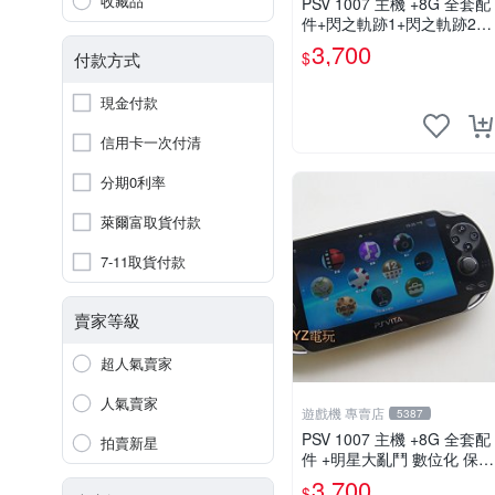
收藏品
PSV 1007 主機 +8G 全套配
件+閃之軌跡1+閃之軌跡2
保修一年 品質有保障
3,700
$
付款方式
現金付款
信用卡一次付清
分期0利率
萊爾富取貨付款
7-11取貨付款
賣家等級
超人氣賣家
人氣賣家
遊戲機 專賣店
5387
PSV 1007 主機 +8G 全套配
拍賣新星
件 +明星大亂鬥 數位化 保修
一年 品質有保障
3,700
$