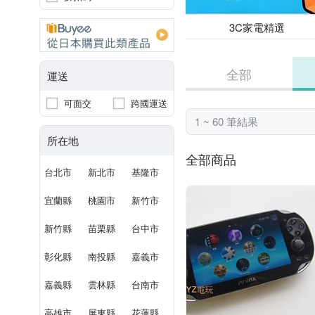
3C家電精選
全部
運送
可面交
跨國運送
1 ~ 60 筆結果
所在地
全部商品
台北市
新北市
基隆市
宜蘭縣
桃園市
新竹市
新竹縣
苗栗縣
台中市
彰化縣
南投縣
嘉義市
嘉義縣
雲林縣
台南市
高雄市
屏東縣
花蓮縣