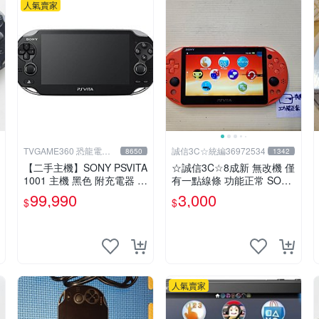
人氣賣家
TVGAME360 恐龍電玩-
誠信3C☆統編36972534
8650
1342
台中店
【二手主機】SONY PSVITA
☆誠信3C☆8成新 無改機 僅
1001 主機 黑色 附充電器 U
有一點線條 功能正常 SONY
SB傳輸線 PS VITA PSV【台
PSV VITA 主機 2000 型 二
99,990
3,000
$
$
中恐龍電玩】
手功能正常 賣3千 也可用各
式物品換
人氣賣家