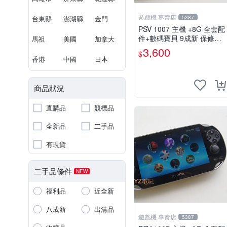
遊戲機 專賣店
台東縣
澎湖縣
金門
5387
PSV 1007 主機 +8G 全套配
件+數碼寶貝 9成新 保修一
馬祖
美國
加拿大
年 品質有保障 psvita
3,600
$
香港
中國
日本
商品狀況
直購品
競標品
全新品
二手品
有現貨
二手品條件
NEW
福利品
近全新
八成新
出清品
遊戲機 專賣店
5387