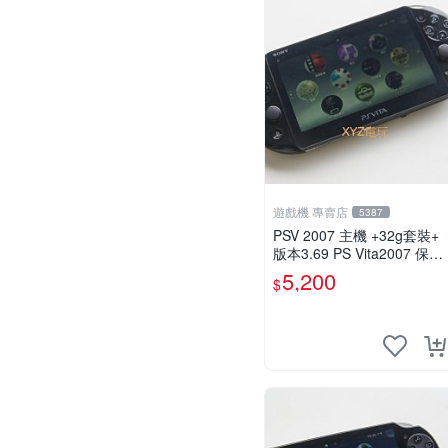
遊戲機 專賣店
5387
PSV 2007 主機 +32g套裝+
版本3.69 PS Vita2007 保修
一年 8成新
5,200
$