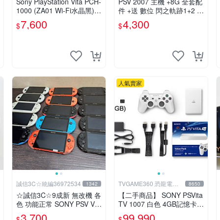
Sony PlayStation Vita PCH-
PSV 2007 主機 +8G 全套配
1000 (ZA01 Wi-Fi水晶黑)
件 +送 數位 閃之軌跡1+2 保
掌上遊戲機 5英吋多點觸控
修一年 品質有保障
7,600
4,300
$
$
螢幕
人氣賣家
誠信3C☆統編36972534
TVGAME360 恐龍電玩-
1342
8650
台中店
☆誠信3C☆9成新 無改機 各
【二手商品】 SONY PSVita
色 功能正常 SONY PSV VIT
TV 1007 白色 4GB記憶卡 P
A 主機 2000~3000型 二手
S3手把(白) 書盒完整 【台
3,700
99,990
$
$