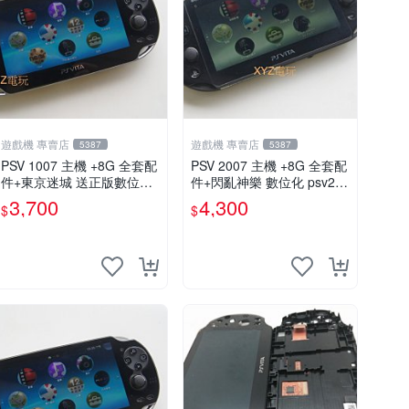
遊戲機 專賣店
遊戲機 專賣店
5387
5387
PSV 1007 主機 +8G 全套配
PSV 2007 主機 +8G 全套配
件+東京迷城 送正版數位遊
件+閃亂神樂 數位化 psv200
戲 保修一年 品質有保障
7主機
3,700
4,300
$
$