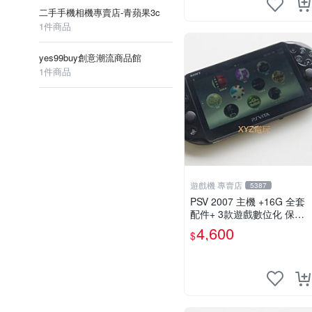
二手手機相機專賣店-青蘋果3c
1件商品
yes99buy創意潮流商品館
1件商品
遊戲機 專賣店
5387
PSV 2007 主機 +16G 全套
配件+ 3款遊戲數位化 保修
一年 品質有保障
4,600
$