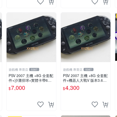
遊戲機 專賣店
遊戲機 專賣店
5387
5387
PSV 2007 主機 +8G 全套配
PSV 2007 主機 +8G 全套配
件+沙灘排球+實體卡帶6張
件+機器人大戰V 版本3.69 P
保修一年 品質有保障
S Vita2007 保修一年 9成新
7,000
4,300
$
$