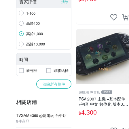
賣家評價
清除
1-100
高於100
高於1,000
高於10,000
時間
新刊登
即將結標
清除所有條件
遊戲機 專賣店
5387
PSV 2007 主機 +基本配件
相關店鋪
+初音 中文 數位化 版本3.69
PS Vita2007 保修一年 85成
4,300
$
新
TVGAME360 恐龍電玩-台中店
9件商品