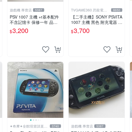
遊戲機 專賣店
TVGAME360 恐龍電玩-
5387
8650
台中店
PSV 1007 主機 +r基本配件
【二手主機】SONY PSVITA
不含記憶卡 保修一年 品質
1007 主機 黑色 附充電器 U
有保障
SB傳輸線 PS VITA PSV【台
3,200
3,700
$
$
中恐龍電玩】
✦奇摩✦全館現貨請直接
遊戲機 專賣店
3740
5387
下標