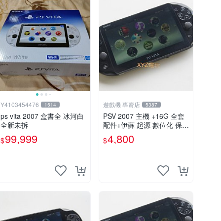
Y4103454476
遊戲機 專賣店
1514
5387
ps vita 2007 盒書全 冰河白
PSV 2007 主機 +16G 全套
全新未拆
配件+伊蘇 起源 數位化 保修
一年 品質有保障
99,999
4,800
$
$