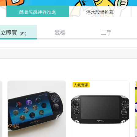
酷暑涼感神器推薦
淨水設備推薦
立即買
競標
二手
(81)
人氣賣家