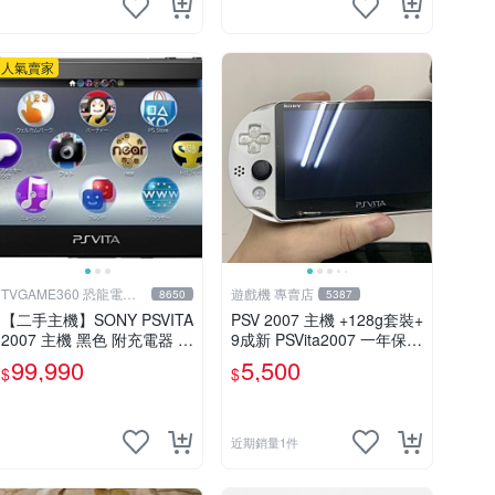
人氣賣家
TVGAME360 恐龍電玩-
遊戲機 專賣店
8650
5387
台中店
【二手主機】SONY PSVITA
PSV 2007 主機 +128g套裝+
2007 主機 黑色 附充電器 U
9成新 PSVita2007 一年保修
SB傳輸線 PS VITA PSV 無
遊戲機 以改 變革
99,990
5,500
$
$
盒裝
近期銷量1件