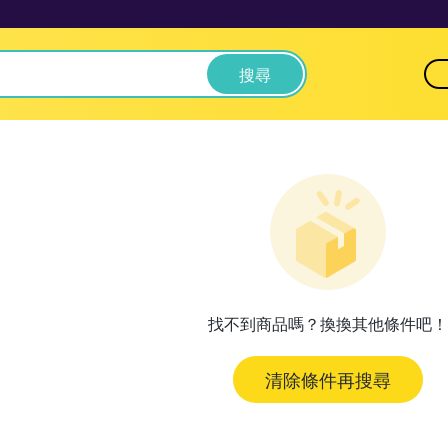
搜尋
找不到商品嗎？換換其他條件吧！
清除條件再搜尋