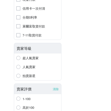
信用卡一次付清
分期0利率
萊爾富取貨付款
7-11取貨付款
賣家等級
超人氣賣家
人氣賣家
拍賣新星
賣家評價
清除
1-100
高於100