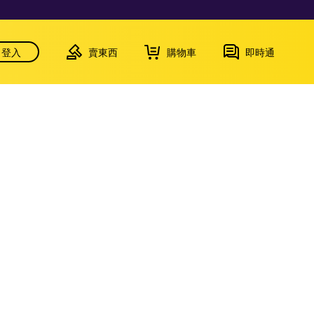
登入
賣東西
購物車
即時通