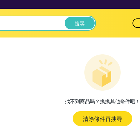
搜尋
找不到商品嗎？換換其他條件吧！
清除條件再搜尋