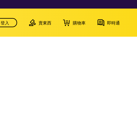
登入
賣東西
購物車
即時通