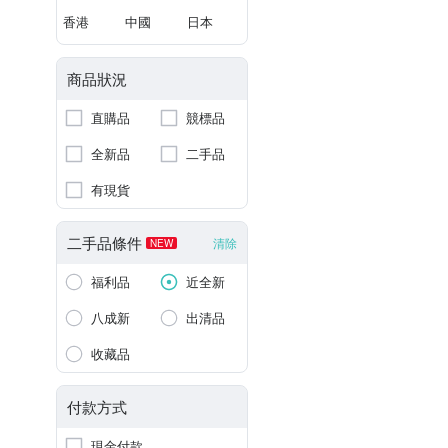
香港
中國
日本
商品狀況
直購品
競標品
全新品
二手品
有現貨
二手品條件
清除
NEW
福利品
近全新
八成新
出清品
收藏品
付款方式
現金付款