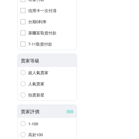
信用卡一次付清
分期0利率
萊爾富取貨付款
7-11取貨付款
賣家等級
超人氣賣家
人氣賣家
拍賣新星
賣家評價
清除
1-100
高於100