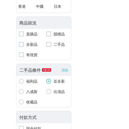
香港
中國
日本
商品狀況
直購品
競標品
全新品
二手品
有現貨
二手品條件
清除
NEW
福利品
近全新
八成新
出清品
收藏品
付款方式
現金付款