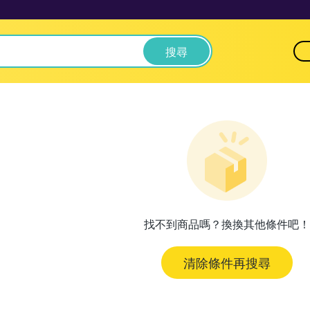
搜尋
找不到商品嗎？換換其他條件吧！
清除條件再搜尋