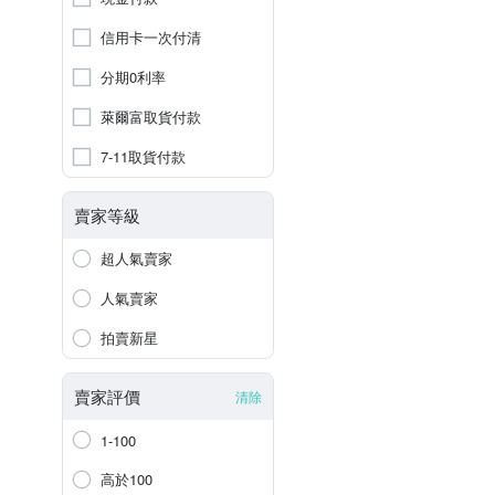
信用卡一次付清
分期0利率
萊爾富取貨付款
7-11取貨付款
賣家等級
超人氣賣家
人氣賣家
拍賣新星
賣家評價
清除
1-100
高於100