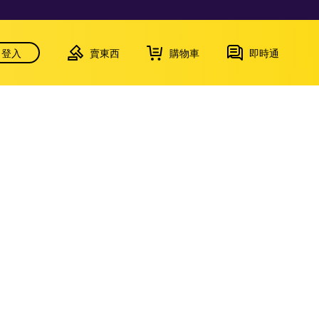
登入
賣東西
購物車
即時通