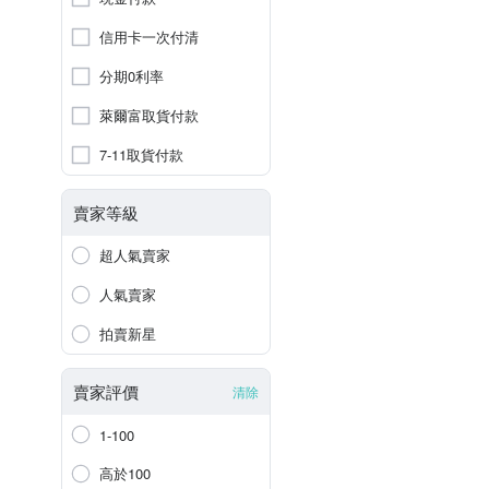
信用卡一次付清
分期0利率
萊爾富取貨付款
7-11取貨付款
賣家等級
超人氣賣家
人氣賣家
拍賣新星
賣家評價
清除
1-100
高於100