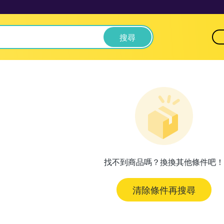
搜尋
找不到商品嗎？換換其他條件吧！
清除條件再搜尋