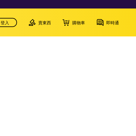
登入
賣東西
購物車
即時通