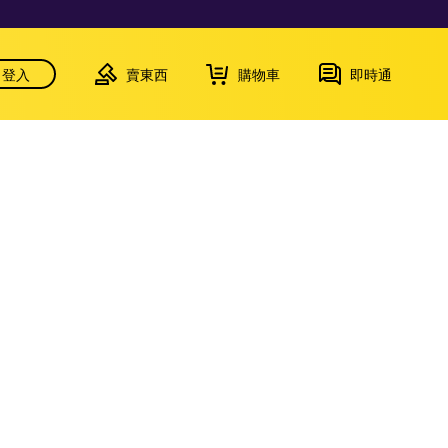
登入
賣東西
購物車
即時通