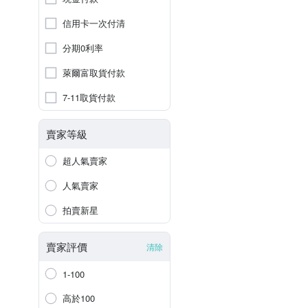
信用卡一次付清
分期0利率
萊爾富取貨付款
7-11取貨付款
賣家等級
超人氣賣家
人氣賣家
拍賣新星
賣家評價
清除
1-100
高於100