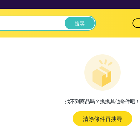
搜尋
找不到商品嗎？換換其他條件吧！
清除條件再搜尋