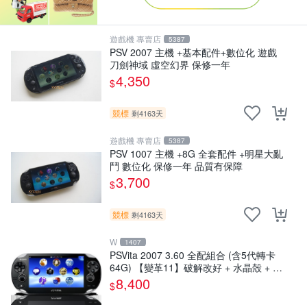
遊戲機 專賣店
5387
PSV 2007 主機 +基本配件+數位化 遊戲
刀劍神域 虛空幻界 保修一年
4,350
$
競標
剩4163天
遊戲機 專賣店
5387
PSV 1007 主機 +8G 全套配件 +明星大亂
鬥 數位化 保修一年 品質有保障
3,700
$
競標
剩4163天
W
1407
PSVita 2007 3.60 全配組合 (含5代轉卡
64G) 【變革11】破解改好 + 水晶殼 + 硬
殼包
8,400
$