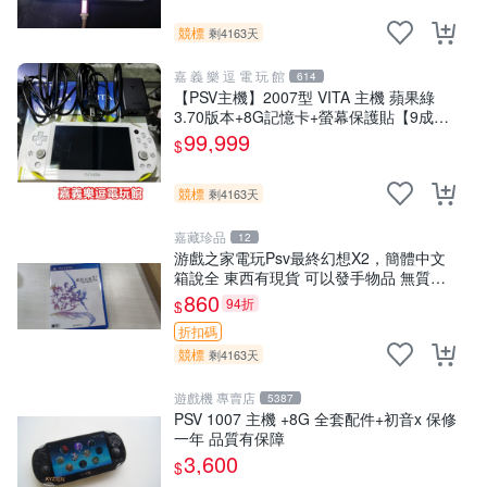
競標
剩4163天
嘉 義 樂 逗 電 玩 館
614
【PSV主機】2007型 VITA 主機 蘋果綠
3.70版本+8G記憶卡+螢幕保護貼【9成
新】✪中古二手✪嘉義樂逗電玩館
99,999
$
競標
剩4163天
嘉藏珍品
12
游戲之家電玩Psv最終幻想X2，簡體中文
箱說全 東西有現貨 可以發手物品 無質量
問題售不退不換
860
94折
$
折扣碼
競標
剩4163天
遊戲機 專賣店
5387
PSV 1007 主機 +8G 全套配件+初音x 保修
一年 品質有保障
3,600
$