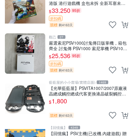
港版 港行遊戲機 盒包未拆 全新耳塞未開
封 收藏佳品 PSV2000 勇者鬥惡龍 盒包
33,250
95折
$
折扣碼
競標
剩4163天
觀己
27
嚴選索尼PSV1000討鬼傳日版掌機，箱包
齊全 討鬼傳 PSV1000 索尼掌機 PSV1000
討鬼傳 日版 討鬼傳 限定版 PSV1000
25,536
95折
$
折扣碼
競標
剩4163天
藍藍屋的小小賣場(實體店面)
1469
【光華藍藍屋】PSVITA1007/2007原廠液
晶總成觸控總成代客更換液晶破裂觸控不
良不能顯示通通幫您修到好~
1,800
$
競標
剩4163天
【回憶瘋】
4349
【回憶瘋】PSV主機(已改機.內建遊戲) 贈