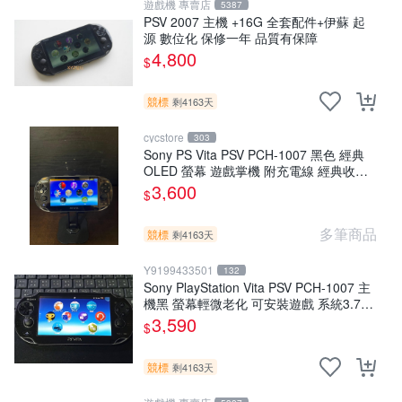
遊戲機 專賣店
5387
PSV 2007 主機 +16G 全套配件+伊蘇 起
源 數位化 保修一年 品質有保障
4,800
$
競標
剩4163天
cycstore
303
Sony PS Vita PSV PCH-1007 黑色 經典
OLED 螢幕 遊戲掌機 附充電線 經典收藏
掌上型遊戲機
3,600
$
多筆商品
競標
剩4163天
Y9199433501
132
Sony PlayStation Vita PSV PCH-1007 主
機黑 螢幕輕微老化 可安裝遊戲 系統3.74
書
3,590
$
競標
剩4163天