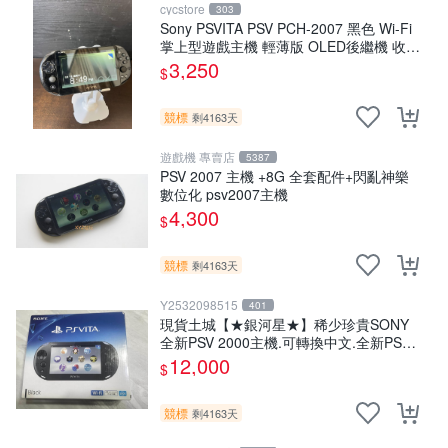
cycstore
303
Sony PSVITA PSV PCH-2007 黑色 Wi-Fi
掌上型遊戲主機 輕薄版 OLED後繼機 收藏
熱門
3,250
$
競標
剩4163天
遊戲機 專賣店
5387
PSV 2007 主機 +8G 全套配件+閃亂神樂
數位化 psv2007主機
4,300
$
競標
剩4163天
Y2532098515
401
現貨土城【★銀河星★】稀少珍貴SONY
全新PSV 2000主機.可轉換中文.全新PSV
未使用
12,000
$
競標
剩4163天