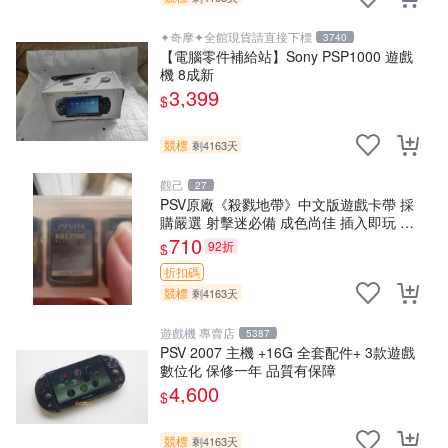
✦奇摩✦全館現貨請直接下標
3740
【電腦零件補給站】Sony PSP1000 遊戲
機 8成新
3,399
$
競標
剩4163天
觀己
27
PSV原廠《殺戮地帶》中文版遊戲卡帶 採
購嚴選 射擊迷必備 成色尚佳 插入即玩 殺
戮地帶 PSV 射擊 游戲
710
92折
$
折扣碼
競標
剩4163天
遊戲機 專賣店
5387
PSV 2007 主機 +16G 全套配件+ 3款遊戲
數位化 保修一年 品質有保障
4,600
$
競標
剩4163天