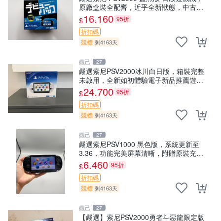
原廠盒裝全配齊，近乎全新狀態，中古精
品值得收藏 PSV2000 日版 游戲機 紅包裝
16,160
95折
$
折扣碼
競標
剩4163天
觀己
27
嚴選索尼PSV2000冰川白日版，箱裝完整
未啟用，全新如初體驗電子新品推薦遊戲
掌機嚴選收藏 psv2000 日版 新三色冰川
24,700
95折
$
白 新品 掌上遊戲機
折扣碼
競標
剩4163天
觀己
27
嚴選索尼PSV1000 黑色版，系統更新至
3.36，功能完美屏幕清晰，附贈原裝充電
線。全新未拆封，內存卡另售。 PSV1000
6,460
95折
$
PSV 紅包版
折扣碼
競標
剩4163天
觀己
27
【嚴選】索尼PSV2000勇者斗惡龍限定版