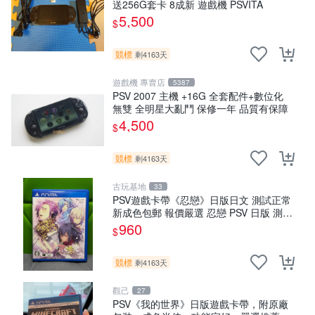
送256G套卡 8成新 遊戲機 PSVITA
5,500
$
競標
剩4163天
遊戲機 專賣店
5387
PSV 2007 主機 +16G 全套配件+數位化
無雙 全明星大亂鬥 保修一年 品質有保障
4,500
$
競標
剩4163天
古玩基地
33
PSV遊戲卡帶《忍戀》日版日文 測試正常
新成色包郵 報價嚴選 忍戀 PSV 日版 測試
正常運行
960
$
競標
剩4163天
觀己
27
PSV《我的世界》日版遊戲卡帶，附原廠