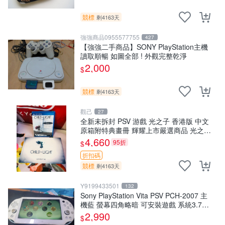
競標
剩4163天
強強商品0955577755
427
【強強二手商品】SONY PlayStation主機
讀取順暢 如圖全部 ! 外觀完整乾淨
2,000
$
競標
剩4163天
觀己
27
全新未拆封 PSV 游戲 光之子 香港版 中文
原箱附特典畫冊 輝耀上市嚴選商品 光之子
港版 PSV 特典畫冊
4,660
95折
$
折扣碼
競標
剩4163天
Y9199433501
132
Sony PlayStation Vita PSV PCH-2007 主
機藍 螢幕四角略暗 可安裝遊戲 系統3.74
書
2,990
$