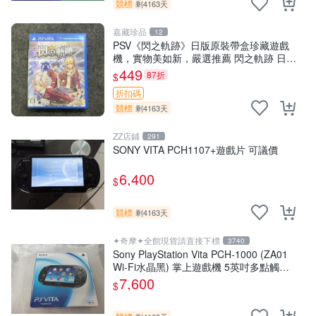
競標
剩4163天
嘉藏珍品
12
PSV《閃之軌跡》日版原裝帶盒珍藏遊戲
機，實物美如新，嚴選推薦 閃之軌跡 日版
PSV 原裝帶盒
449
87折
$
折扣碼
競標
剩4163天
ZZ店鋪
291
SONY VITA PCH1107+遊戲片 可議價
6,400
$
競標
剩4163天
✦奇摩✦全館現貨請直接下標
3740
Sony PlayStation Vita PCH-1000 (ZA01
Wi-Fi水晶黑) 掌上遊戲機 5英吋多點觸控
螢幕
7,600
$