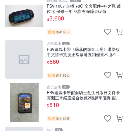
遊戲機 專賣店
5387
PSV 1007 主機 +8G 全套配件+神之戰 數
位化 保修一年 品質有保障 psvita
3,600
$
競標
剩4163天
古玩基地
33
PSV遊戲卡帶《蘇菲的煉金工房》港臺版
中文裸卡實測正常嚴選直銷僅售不退不換
單次2張起享優惠 煉金工房 游戲卡帶 PSV
660
$
競標
剩4163天
古玩基地
33
PSV遊戲卡帶假面騎士創生日版日文裸卡
實測正常嚴選適合收藏2張起享優惠 假面
騎士 創生 PSV 卡帶
810
$
競標
剩4163天
觀己
27