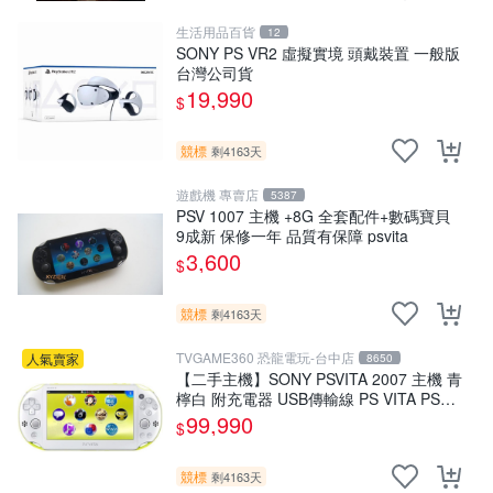
生活用品百貨
12
SONY PS VR2 虛擬實境 頭戴裝置 一般版
台灣公司貨
19,990
$
競標
剩4163天
遊戲機 專賣店
5387
PSV 1007 主機 +8G 全套配件+數碼寶貝
9成新 保修一年 品質有保障 psvita
3,600
$
競標
剩4163天
TVGAME360 恐龍電玩-台中店
人氣賣家
8650
【二手主機】SONY PSVITA 2007 主機 青
檸白 附充電器 USB傳輸線 PS VITA PSV
台中恐龍電玩
99,990
$
競標
剩4163天