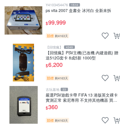
Y4103454476
1514
ps vita 2007 盒書全 冰河白 全新未拆
99,999
$
競標
剩4163天
【回憶瘋】
4349
【回憶瘋】PSV主機(已改機.內建遊戲) 贈
送512G套卡 8成5新 1000型
6,200
$
競標
剩4163天
古玩基地
33
嚴選PSV遊戲卡帶 FIFA 13 港版英文裸卡
實測正常 索尼專用 不支持其他機器 買二
送優惠 FIFA 13 psv 港版 卡帶
360
$
競標
剩4163天