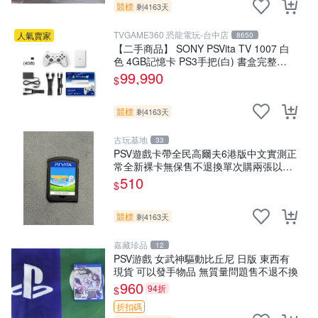
競標
剩4163天
TVGAME360 恐龍電玩-台中店
人氣賣家
8650
【二手商品】 SONY PSVita TV 1007 白
色 4GB記憶卡 PS3手把(白) 書盒完整
【台中恐龍電玩】
99,990
$
競標
剩4163天
古玩基地
33
PSV遊戲卡帶全民高爾夫6港版中文實測正
常全新裸卡無保售不退換單次購兩張以上
再享優惠 全民高爾夫6 PSV 港版中文 卡帶
510
$
競標
剩4163天
嘉藏珍品
12
PSV游戲 女武神驅動比丘尼 日版 東西有
現貨 可以發手物品 無質量問題售不退不換
960
94折
$
折扣碼