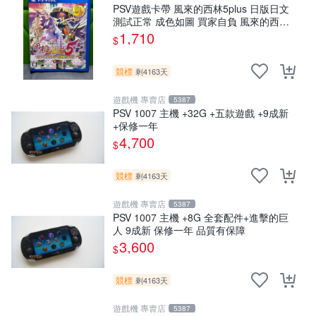
PSV遊戲卡帶 風來的西林5plus 日版日文
測試正常 成色如圖 買家自負 風來的西林
5plus PSV 日版
1,710
$
競標
剩4163天
遊戲機 專賣店
5387
PSV 1007 主機 +32G +五款遊戲 +9成新
+保修一年
4,700
$
競標
剩4163天
遊戲機 專賣店
5387
PSV 1007 主機 +8G 全套配件+進擊的巨
人 9成新 保修一年 品質有保障
3,600
$
競標
剩4163天
遊戲機 專賣店
5387