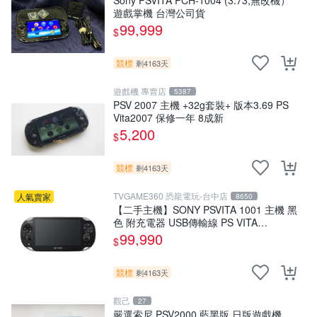
Sony PSVITA PCH-1004 (3.73,無改機）
遊戲掌機 台灣公司貨
99,999
$
競標
剩4163天
遊戲機 專賣店
5387
PSV 2007 主機 +32g套裝+ 版本3.69 PS
Vita2007 保修一年 8成新
5,200
$
競標
剩4163天
TVGAME360 恐龍電玩-台中店
人氣賣家
8650
【二手主機】SONY PSVITA 1001 主機 黑
色 附充電器 USB傳輸線 PS VITA
PSV【台中恐龍電玩】
99,990
$
競標
剩4163天
觀己
27
嚴選索尼 PSV2000 藍黑版 日版遊戲機，