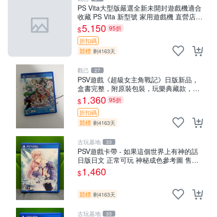
PS Vita大型版嚴選全新未開封遊戲機適合
收藏 PS Vita 新型號 家用遊戲機 直營店優
選
5,150
95折
$
折扣碼
競標
剩4163天
觀己
27
PSV遊戲《超級女主角戰記》日版新品，
盒書完整，附原裝包裝，玩樂典藏款，成
就全開任你挑戰 超級女主角戰記 PSV 游
1,360
95折
$
戲 日版 成就全開 DLC 全通角色
折扣碼
競標
剩4163天
古玩基地
33
PSV遊戲卡帶 - 如果這個世界上有神的話
日版日文 正常可玩 神秘成色參考圖 售後
不退 如果這是你想找的游戲 請先查看照片
1,460
$
確認狀態 再下單購買哦 日
競標
剩4163天
古玩基地
33