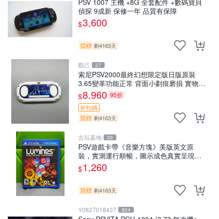
PSV 1007 主機 +8G 全套配件 +數碼寶貝
偵探 9成新 保修一年 品質有保障
3,600
$
競標
剩4163天
觀己
27
索尼PSV2000最終幻想限定版日版原裝
3.65變革功能正常 背面小劃痕磨損 實物圖
可查 限量珍藏 畫集 游戲機
8,960
95折
$
折扣碼
競標
剩4163天
古玩基地
33
PSV遊戲卡帶《音樂方塊》美版英文原
裝，實測運行順暢，圖示成色真實呈現，
拍下即視同確認。 音樂方塊 PSV 游戲 卡
1,260
$
帶
競標
剩4163天
Y0827018437
824