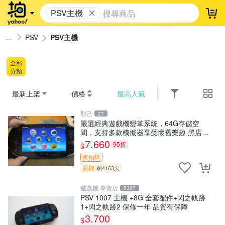
PSV主機
登
PSV
PSV主機
全部
分類
最新上架
價格
最高人氣
觀己
27
嚴選經典遊戲機變革系統，64G存儲空
間，支持多款模擬器享受懷舊樂趣 黑店版
PSV 游戲 模擬器
7,660
95折
$
折扣碼
競標
剩4163天
遊戲機 專賣店
5387
PSV 1007 主機 +8G 全套配件+閃之軌跡
1+閃之軌跡2 保修一年 品質有保障
3,700
$