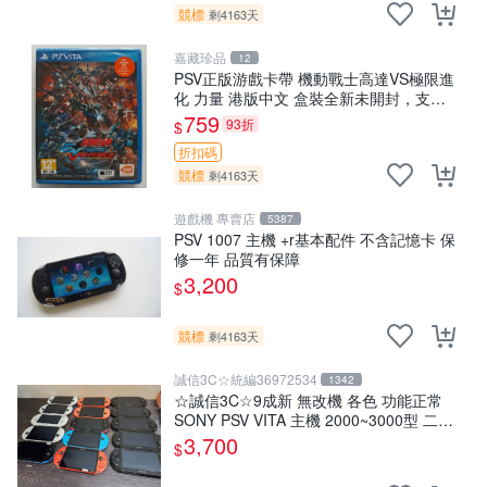
競標
剩4163天
嘉藏珍品
12
PSV正版游戲卡帶 機動戰士高達VS極限進
化 力量 港版中文 盒裝全新未開封，支持
所有日版，港版或其他地區的PSV游戲機
759
93折
$
主機，（除外），拆封後不支持退
折扣碼
競標
剩4163天
遊戲機 專賣店
5387
PSV 1007 主機 +r基本配件 不含記憶卡 保
修一年 品質有保障
3,200
$
競標
剩4163天
誠信3C☆統編36972534
1342
☆誠信3C☆9成新 無改機 各色 功能正常
SONY PSV VITA 主機 2000~3000型 二手
功能正常 賣3千5~4千也可用各式物品換
3,700
$