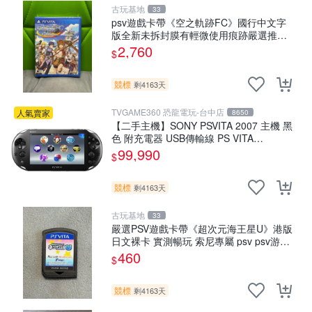
古玩基地
33
psv遊戲卡帶《空之軌跡FC》國行中文字
版全新未拆封膜有輕微使用痕跡嚴選推薦
適合收藏 歲月痕跡 二手 psv 游戲卡帶
2,760
$
競標
剩4163天
TVGAME360 恐龍電玩-台中店
人氣賣家
8650
【二手主機】SONY PSVITA 2007 主機 黑
色 附充電器 USB傳輸線 PS VITA
PSV【台中恐龍電玩】
99,990
$
競標
剩4163天
古玩基地
33
嚴選PSV遊戲卡帶《超次元海王星U》港版
日文裸卡 實測暢玩 索尼專屬 psv psv游戲
psv游戲卡帶
460
$
競標
剩4163天