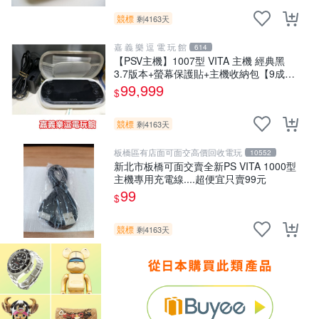
競標
剩4163天
嘉 義 樂 逗 電 玩 館
614
【PSV主機】1007型 VITA 主機 經典黑
3.7版本+螢幕保護貼+主機收納包【9成
新】✪中古二手✪嘉義樂逗電玩館
99,999
$
競標
剩4163天
板橋區有店面可面交高價回收電玩
10552
新北市板橋可面交賣全新PS VITA 1000型
主機專用充電線....超便宜只賣99元
99
$
競標
剩4163天