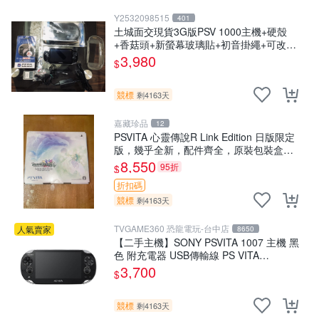
Y2532098515
401
土城面交現貨3G版PSV 1000主機+硬殼
+香菇頭+新螢幕玻璃貼+初音掛繩+可改機
版本8成新 一年保修如照片所有的都附
3,980
$
競標
剩4163天
嘉藏珍品
12
PSVITA 心靈傳說R Link Edition 日版限定
版，幾乎全新，配件齊全，原裝包裝盒，
說明書，底座，掛件，布袋，卡都在，游
8,550
95折
$
戲光盤已拆封但保存
折扣碼
競標
剩4163天
TVGAME360 恐龍電玩-台中店
人氣賣家
8650
【二手主機】SONY PSVITA 1007 主機 黑
色 附充電器 USB傳輸線 PS VITA
PSV【台中恐龍電玩】
3,700
$
競標
剩4163天