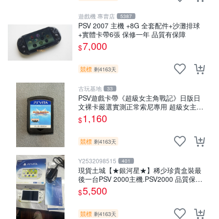
遊戲機 專賣店
5387
PSV 2007 主機 +8G 全套配件+沙灘排球
+實體卡帶6張 保修一年 品質有保障
7,000
$
競標
剩4163天
古玩基地
33
PSV遊戲卡帶《超級女主角戰記》日版日
文裸卡嚴選實測正常索尼專用 超級女主角
戰記 PSV 日版 裸卡
1,160
$
競標
剩4163天
Y2532098515
401
現貨土城【★銀河星★】稀少珍貴盒裝最
後一台PSV 2000主機.PSV2000 品質保證
日版可轉換中文
5,500
$
競標
剩4163天