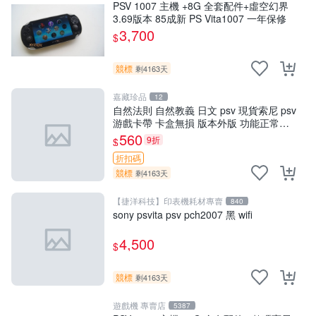
PSV 1007 主機 +8G 全套配件+虛空幻界
3.69版本 85成新 PS Vita1007 一年保修
3,700
$
競標
剩4163天
嘉藏珍品
12
自然法則 自然教義 日文 psv 現貨索尼 psv
游戲卡帶 卡盒無損 版本外版 功能正常讀
卡 關于質量：為避免糾紛，鑒寶專家，收
560
9折
$
藏家和較真黨自行繞道
折扣碼
競標
剩4163天
【捷洋科技】印表機耗材專賣
840
sony psvita psv pch2007 黑 wifi
4,500
$
競標
剩4163天
遊戲機 專賣店
5387