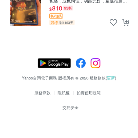
包裝，成色尚佳，功能完好，嚴選推薦給
喜愛冒險的玩家，同城交易，無退無換 我
810
93折
$
的世界 PS4 游戲 卡帶
折扣碼
競標
剩4163天
Yahoo台灣電子商務 版權所有 © 2026 服務條款(
更新
)
服務條款
|
隱私權
|
拍賣使用規範
交易安全