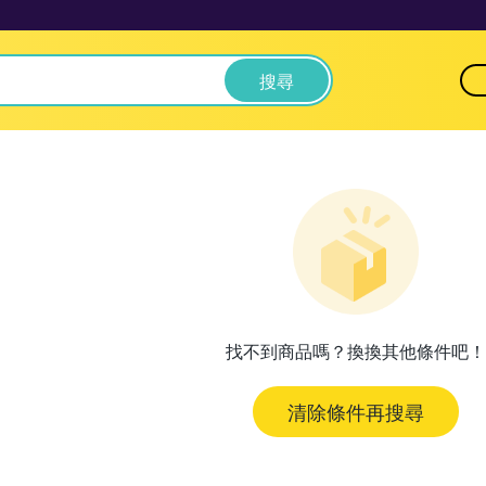
搜尋
找不到商品嗎？換換其他條件吧！
清除條件再搜尋