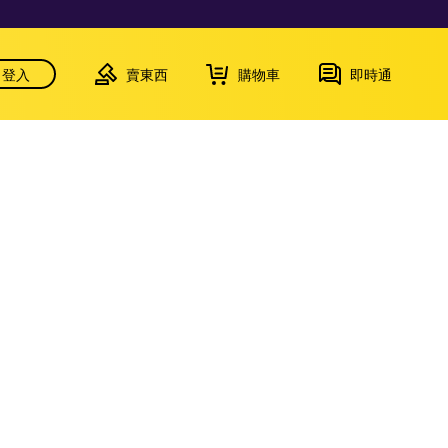
登入
賣東西
購物車
即時通