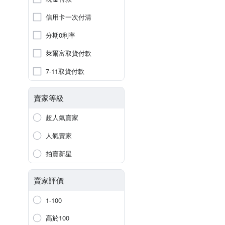
信用卡一次付清
分期0利率
萊爾富取貨付款
7-11取貨付款
賣家等級
超人氣賣家
人氣賣家
拍賣新星
賣家評價
1-100
高於100