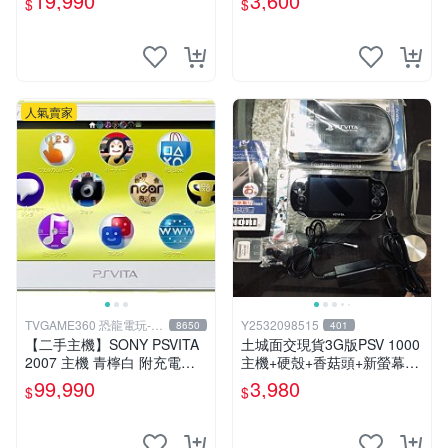
19,990
3,600
$
$
人氣賣家
TVGAME360 恐龍電玩-台
Y2532098515
8650
401
中店
【二手主機】SONY PSVITA
土城面交現貨3G版PSV 1000
2007 主機 青檸白 附充電器
主機+硬殼+香菇頭+新螢幕玻
USB傳輸線 PS VITA PSV 台
璃貼+初音掛繩+可改機版本8
99,990
3,980
$
$
中恐龍電玩
成新 一年保修如照片所有的
都附