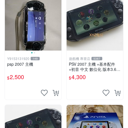
Y9153131920
遊戲機 專賣店
149
5387
psp 2007 主機
PSV 2007 主機 +基本配件
+初音 中文 數位化 版本3.69
PS Vita2007 保修一年 85成
2,500
4,300
$
$
新