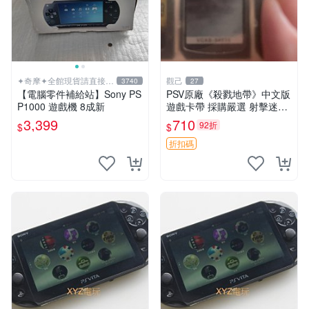
✦奇摩✦全館現貨請直接下
觀己
3740
27
標
【電腦零件補給站】Sony PS
PSV原廠《殺戮地帶》中文版
P1000 遊戲機 8成新
遊戲卡帶 採購嚴選 射擊迷必
備 成色尚佳 插入即玩 殺戮地
3,399
710
92折
$
$
帶 PSV 射擊 游戲
折扣碼