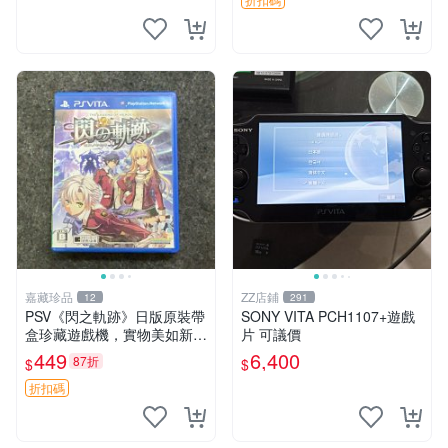
中文 卡帶
嘉藏珍品
ZZ店鋪
12
291
PSV《閃之軌跡》日版原裝帶
SONY VITA PCH1107+遊戲
盒珍藏遊戲機，實物美如新，
片 可議價
嚴選推薦 閃之軌跡 日版 PSV
449
6,400
87折
$
$
原裝帶盒
折扣碼