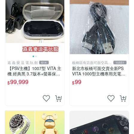
嘉 義 樂 逗 電 玩 館
板橋區有店面可面交高價
614
10551
回收電玩
【PSV主機】1007型 VITA 主
新北市板橋可面交賣全新PS
機 經典黑 3.7版本+螢幕保護
VITA 1000型主機專用充電
貼+主機收納包【9成新】✪中
線....超便宜只賣99元
99,999
99
$
$
古二手✪嘉義樂逗電玩館