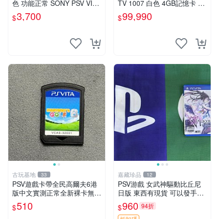
色 功能正常 SONY PSV VITA
TV 1007 白色 4GB記憶卡 PS
主機 2000~3000型 二手功能
3手把(白) 書盒完整 【台中恐
3,700
99,990
$
$
正常 賣3千5~4千也可用各式
龍電玩】
物品換
古玩基地
嘉藏珍品
33
12
PSV遊戲卡帶全民高爾夫6港
PSV游戲 女武神驅動比丘尼
版中文實測正常全新裸卡無保
日版 東西有現貨 可以發手物
售不退換單次購兩張以上再享
品 無質量問題售不退不換
510
960
94折
$
$
優惠 全民高爾夫6 PSV 港版
折扣碼