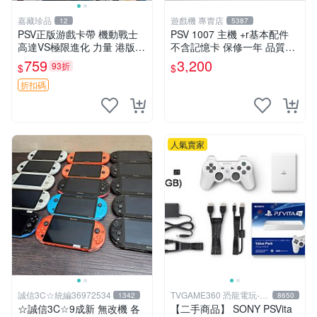
嘉藏珍品
遊戲機 專賣店
12
5387
PSV正版游戲卡帶 機動戰士
PSV 1007 主機 +r基本配件
高達VS極限進化 力量 港版中
不含記憶卡 保修一年 品質有
文 盒裝全新未開封，支持所
保障
759
3,200
93折
$
$
有日版，港版或其他地區的P
SV游戲機主機，（除外），
折扣碼
拆封後不支持退
人氣賣家
誠信3C☆統編36972534
TVGAME360 恐龍電玩-台
1342
8650
中店
☆誠信3C☆9成新 無改機 各
【二手商品】 SONY PSVita