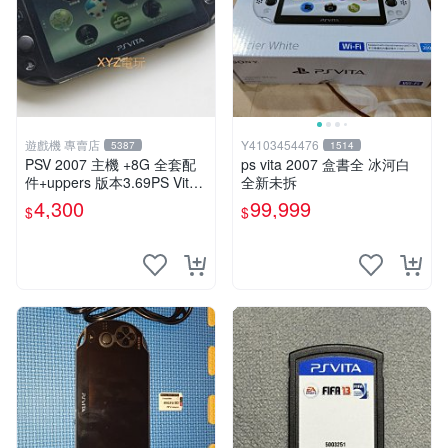
遊戲機 專賣店
Y4103454476
5387
1514
PSV 2007 主機 +8G 全套配
ps vita 2007 盒書全 冰河白
件+uppers 版本3.69PS Vita2
全新未拆
007 保修一年 9成新
4,300
99,999
$
$