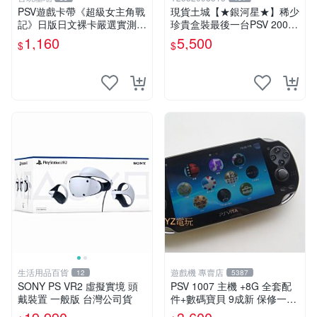
PSV遊戲卡帶《超級女主角戰
現貨土城【★銀河星★】稀少
記》日版日文裸卡嚴選實測正
珍貴盒裝最後一台PSV 2000
常索尼專用 超級女主角戰記
主機.PSV2000 品質保證日版
1,160
5,500
$
$
PSV 日版 裸卡
可轉換中文
生活用品百貨
遊戲機 專賣店
12
5387
SONY PS VR2 虛擬實境 頭
PSV 1007 主機 +8G 全套配
戴裝置 一般版 台灣公司貨
件+數碼寶貝 9成新 保修一年
品質有保障 psvita