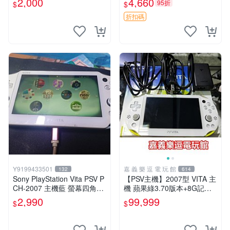
2,000
4,660
95折
$
$
版 PSV 特典畫冊
折扣碼
Y9199433501
嘉 義 樂 逗 電 玩 館
132
614
Sony PlayStation Vita PSV P
【PSV主機】2007型 VITA 主
CH-2007 主機藍 螢幕四角略
機 蘋果綠3.70版本+8G記憶
暗 可安裝遊戲 系統3.74書
卡+螢幕保護貼【9成新】✪中
2,990
99,999
$
$
古二手✪嘉義樂逗電玩館