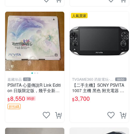
人氣賣家
嘉藏珍品
TVGAME360 恐龍電玩-台
12
8650
中店
PSVITA 心靈傳說R Link Editi
【二手主機】SONY PSVITA
on 日版限定版，幾乎全新，
1007 主機 黑色 附充電器 US
配件齊全，原裝包裝盒，說明
B傳輸線 PS VITA PSV【台中
8,550
3,700
95折
$
$
書，底座，掛件，布袋，卡都
恐龍電玩】
在，游戲光盤已拆封但保存
折扣碼