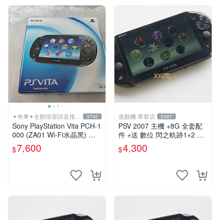
✦奇摩✦全館現貨請直接下
遊戲機 專賣店
3740
5387
標
Sony PlayStation Vita PCH-1
PSV 2007 主機 +8G 全套配
000 (ZA01 Wi-Fi水晶黑) 掌
件 +送 數位 閃之軌跡1+2 保
上遊戲機 5英吋多點觸控螢幕
修一年 品質有保障
7,600
4,300
$
$