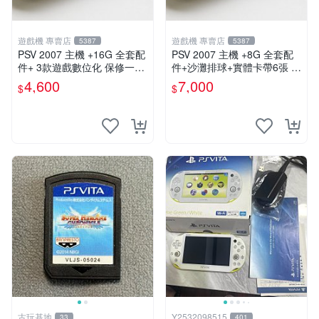
遊戲機 專賣店
遊戲機 專賣店
5387
5387
PSV 2007 主機 +16G 全套配
PSV 2007 主機 +8G 全套配
件+ 3款遊戲數位化 保修一年
件+沙灘排球+實體卡帶6張 保
品質有保障
修一年 品質有保障
4,600
7,000
$
$
古玩基地
Y2532098515
33
401