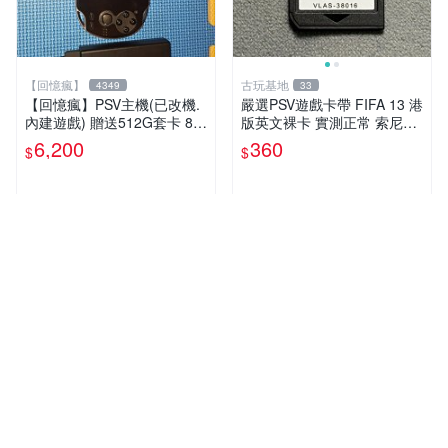
【回憶瘋】
古玩基地
4349
33
【回憶瘋】PSV主機(已改機.
嚴選PSV遊戲卡帶 FIFA 13 港
內建遊戲) 贈送512G套卡 8成
版英文裸卡 實測正常 索尼專
5新 1000型
用 不支持其他機器 買二送優
6,200
360
$
$
惠 FIFA 13 psv 港版 卡帶
近期銷量1件
人氣賣家