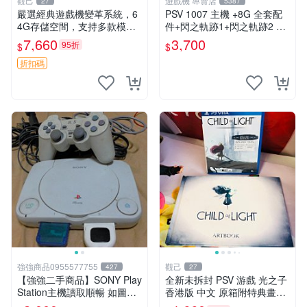
觀己
遊戲機 專賣店
27
5387
嚴選經典遊戲機變革系統，6
PSV 1007 主機 +8G 全套配
4G存儲空間，支持多款模擬
件+閃之軌跡1+閃之軌跡2 保
器享受懷舊樂趣 黑店版 PSV
修一年 品質有保障
7,660
3,700
95折
$
$
游戲 模擬器
折扣碼
強強商品0955577755
觀己
427
27
【強強二手商品】SONY Play
全新未拆封 PSV 游戲 光之子
Station主機讀取順暢 如圖全
香港版 中文 原箱附特典畫冊
部 ! 外觀完整乾淨
輝耀上市嚴選商品 光之子 港