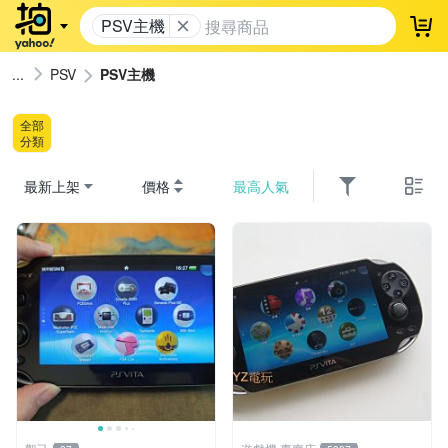
PSV主機
登
PSV
PSV主機
全部
分類
最新上架
價格
最高人氣