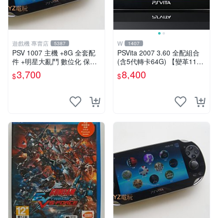
遊戲機 專賣店
W
5387
1407
PSV 1007 主機 +8G 全套配
PSVita 2007 3.60 全配組合
件 +明星大亂鬥 數位化 保修
(含5代轉卡64G) 【變革11】
一年 品質有保障
破解改好 + 水晶殼 + 硬殼包
3,700
8,400
$
$