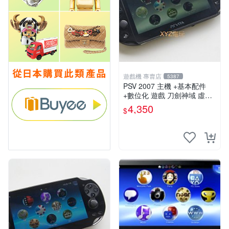
遊戲機 專賣店
5387
PSV 2007 主機 +基本配件
+數位化 遊戲 刀劍神域 虛空
幻界 保修一年
4,350
$