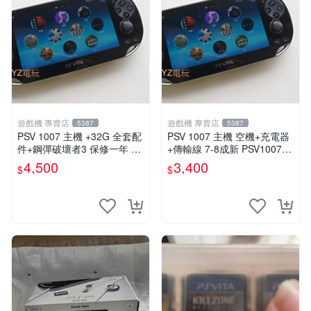
遊戲機 專賣店
遊戲機 專賣店
5387
5387
PSV 1007 主機 +32G 全套配
PSV 1007 主機 空機+充電器
件+鋼彈破壞者3 保修一年 品
+傳輸線 7-8成新 PSV1007
質有保障 psvita
一年保修
4,500
3,400
$
$