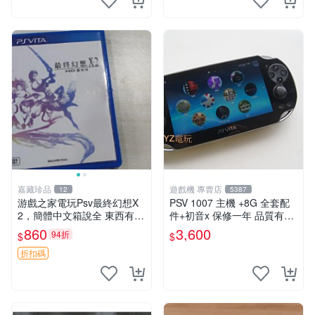
嘉藏珍品
遊戲機 專賣店
12
5387
游戲之家電玩Psv最終幻想X
PSV 1007 主機 +8G 全套配
2，簡體中文箱說全 東西有現
件+初音x 保修一年 品質有保
貨 可以發手物品 無質量問題
障
860
3,600
94折
$
$
售不退不換
折扣碼