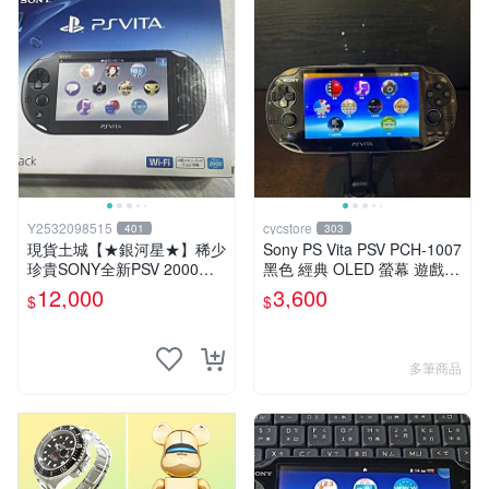
Y2532098515
cycstore
401
303
現貨土城【★銀河星★】稀少
Sony PS Vita PSV PCH-1007
珍貴SONY全新PSV 2000主
黑色 經典 OLED 螢幕 遊戲掌
機.可轉換中文.全新PSV未使
機 附充電線 經典收藏 掌上型
12,000
3,600
$
$
用
遊戲機
多筆商品