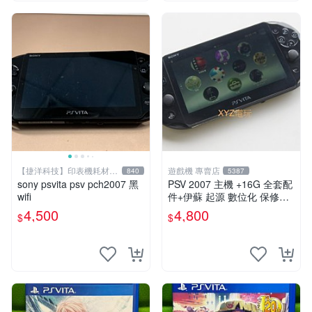
【捷洋科技】印表機耗材專
遊戲機 專賣店
840
5387
賣
sony psvita psv pch2007 黑
PSV 2007 主機 +16G 全套配
wifi
件+伊蘇 起源 數位化 保修一
年 品質有保障
4,500
4,800
$
$