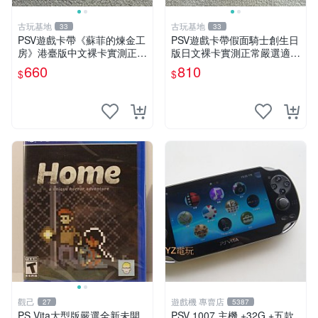
古玩基地
古玩基地
33
33
PSV遊戲卡帶《蘇菲的煉金工
PSV遊戲卡帶假面騎士創生日
房》港臺版中文裸卡實測正常
版日文裸卡實測正常嚴選適合
嚴選直銷僅售不退不換單次2
收藏2張起享優惠 假面騎士
660
810
$
$
張起享優惠 煉金工房 游戲卡
創生 PSV 卡帶
帶 PSV
觀己
遊戲機 專賣店
27
5387
PS Vita大型版嚴選全新未開
PSV 1007 主機 +32G +五款