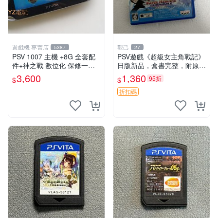
遊戲機 專賣店
觀己
5387
27
PSV 1007 主機 +8G 全套配
PSV遊戲《超級女主角戰記》
件+神之戰 數位化 保修一年
日版新品，盒書完整，附原裝
品質有保障 psvita
包裝，玩樂典藏款，成就全開
3,600
1,360
95折
$
$
任你挑戰 超級女主角戰記 PS
V 游戲 日版 成就全開 DLC 全
折扣碼
通角色