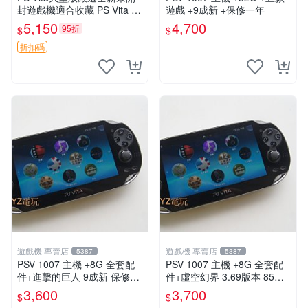
封遊戲機適合收藏 PS Vita 新
遊戲 +9成新 +保修一年
型號 家用遊戲機 直營店優選
5,150
4,700
95折
$
$
折扣碼
遊戲機 專賣店
遊戲機 專賣店
5387
5387
PSV 1007 主機 +8G 全套配
PSV 1007 主機 +8G 全套配
件+進擊的巨人 9成新 保修一
件+虛空幻界 3.69版本 85成
年 品質有保障
新 PS Vita1007 一年保修
3,600
3,700
$
$