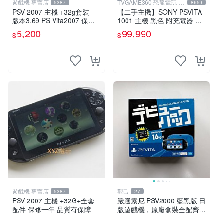
遊戲機 專賣店
TVGAME360 恐龍電玩-台
5387
8650
中店
PSV 2007 主機 +32g套裝+
【二手主機】SONY PSVITA
版本3.69 PS Vita2007 保修
1001 主機 黑色 附充電器 US
一年 8成新
B傳輸線 PS VITA PSV【台中
5,200
99,990
$
$
恐龍電玩】
遊戲機 專賣店
觀己
5387
27
PSV 2007 主機 +32G+全套
嚴選索尼 PSV2000 藍黑版 日
配件 保修一年 品質有保障
版遊戲機，原廠盒裝全配齊，