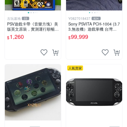
古玩基地
Y0827018437
33
824
PSV遊戲卡帶《音樂方塊》美
Sony PSVITA PCH-1004 (3.7
版英文原裝，實測運行順暢，
3,無改機）遊戲掌機 台灣公
圖示成色真實呈現，拍下即視
司貨
1,260
99,999
$
$
同確認。 音樂方塊 PSV 游戲
卡帶
人氣賣家