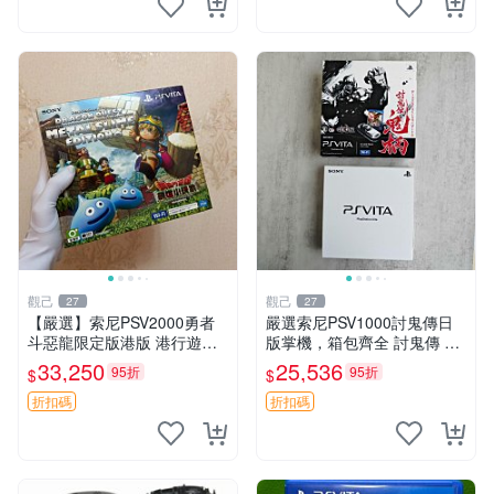
觀己
觀己
27
27
【嚴選】索尼PSV2000勇者
嚴選索尼PSV1000討鬼傳日
斗惡龍限定版港版 港行遊戲
版掌機，箱包齊全 討鬼傳 PS
機 盒包未拆 全新耳塞未開封
V1000 索尼掌機 PSV1000 討
33,250
25,536
95折
95折
$
$
收藏佳品 PSV2000 勇者鬥惡
鬼傳 日版 討鬼傳 限定版 PSV
龍 盒包
1000
折扣碼
折扣碼