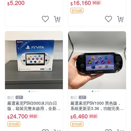
近乎全新狀態，中古精品值得
5,200
16,160
95折
$
$
收藏 PSV2000 日版 游戲機
紅包裝
折扣碼
觀己
觀己
27
27
嚴選索尼PSV2000冰川白日
嚴選索尼PSV1000 黑色版，
版，箱裝完整未啟用，全新如
系統更新至3.36，功能完美屏
初體驗電子新品推薦遊戲掌機
幕清晰，附贈原裝充電線。全
24,700
6,460
95折
95折
$
$
嚴選收藏 psv2000 日版 新三
新未拆封，內存卡另售。 PS
色冰川 白 新品 掌上遊戲機
V1000 PSV 紅包版
折扣碼
折扣碼