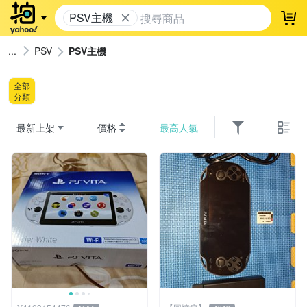
PSV主機
登
PSV
PSV主機
全部
分類
最新上架
價格
最高人氣