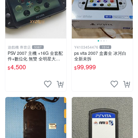
遊戲機 專賣店
Y4103454476
5387
1514
PSV 2007 主機 +16G 全套配
ps vita 2007 盒書全 冰河白
件+數位化 無雙 全明星大亂
全新未拆
鬥 保修一年 品質有保障
4,500
99,999
$
$