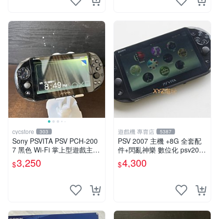
cycstore
遊戲機 專賣店
303
5387
Sony PSVITA PSV PCH-200
PSV 2007 主機 +8G 全套配
7 黑色 Wi-Fi 掌上型遊戲主機
件+閃亂神樂 數位化 psv2007
輕薄版 OLED後繼機 收藏熱
主機
3,250
4,300
$
$
門