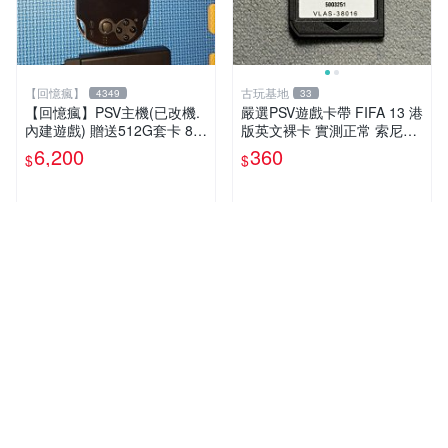
【回憶瘋】
古玩基地
4349
33
【回憶瘋】PSV主機(已改機.
嚴選PSV遊戲卡帶 FIFA 13 港
內建遊戲) 贈送512G套卡 8成
版英文裸卡 實測正常 索尼專
5新 1000型
用 不支持其他機器 買二送優
6,200
360
$
$
惠 FIFA 13 psv 港版 卡帶
近期銷量1件
人氣賣家