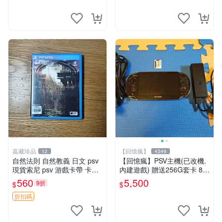
嘉藏珍品
【回憶瘋】
12
4349
自然法則 自然教義 日文 psv
【回憶瘋】PSV主機(已改機.
現貨索尼 psv 游戲卡帶 卡盒
內建遊戲) 贈送256G套卡 8成
無損 版本外版 功能正常讀卡
新 遊戲機 PSVITA
560
5,500
9折
$
$
關于質量：為避免糾紛，鑒寶
專家，收藏家和較真黨自行繞
折扣碼
道