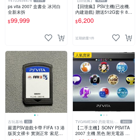
Y4103454476
【回憶瘋】
1514
4349
ps vita 2007 盒書全 冰河白
【回憶瘋】PSV主機(已改機.
全新未拆
內建遊戲) 贈送512G套卡 8成
5新 1000型
99,999
6,200
$
$
近期銷量1件
人氣賣家
古玩基地
TVGAME360 恐龍電玩-台
33
8650
中店
嚴選PSV遊戲卡帶 FIFA 13 港
【二手主機】SONY PSVITA
版英文裸卡 實測正常 索尼專
2007 主機 黑色 附充電器 US
用 不支持其他機器 買二送優
B傳輸線 PS VITA PSV【台中