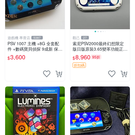
遊戲機 專賣店
觀己
5387
27
PSV 1007 主機 +8G 全套配
索尼PSV2000最終幻想限定
件 +數碼寶貝偵探 9成新 保修
版日版原裝3.65變革功能正常
一年 品質有保障
背面小劃痕磨損 實物圖可查
3,600
8,960
95折
$
$
限量珍藏 畫集 游戲機
折扣碼