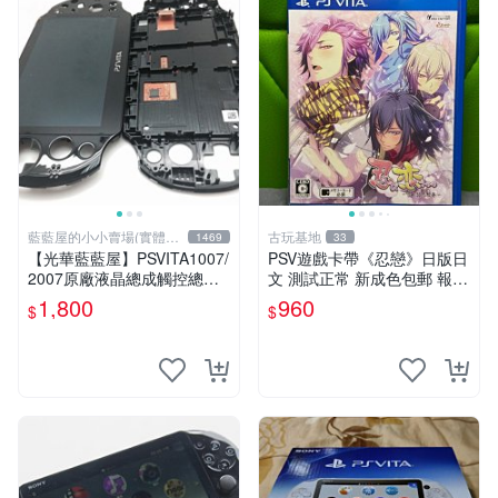
藍藍屋的小小賣場(實體店
古玩基地
1469
33
面)
【光華藍藍屋】PSVITA1007/
PSV遊戲卡帶《忍戀》日版日
2007原廠液晶總成觸控總成
文 測試正常 新成色包郵 報價
代客更換液晶破裂觸控不良不
嚴選 忍戀 PSV 日版 測試 正
1,800
960
$
$
能顯示通通幫您修到好~
常運行