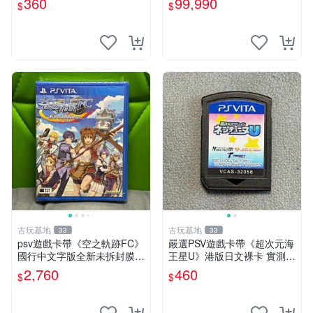
360
99,990
$
$
惠 FIFA 13 psv 港版 卡帶
恐龍電玩】
古玩基地
古玩基地
33
33
psv遊戲卡帶《空之軌跡FC》
嚴選PSV遊戲卡帶《超次元海
國行中文字版全新未拆封膜有
王星U》港版日文裸卡 實測暢
輕微使用痕跡嚴選推薦適合收
玩 索尼專屬 psv psv游戲 psv
2,760
460
$
$
藏 歲月痕跡 二手 psv 游戲卡
游戲卡帶
帶