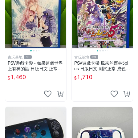
古玩基地
古玩基地
33
33
PSV遊戲卡帶 - 如果這個世界
PSV遊戲卡帶 風來的西林5pl
上有神的話 日版日文 正常可
us 日版日文 測試正常 成色如
玩 神秘成色參考圖 售後不退
圖 買家自負 風來的西林5plus
1,460
1,710
$
$
如果這是你想找的游戲 請先
PSV 日版
查看照片確認狀態 再下單購
買哦 日