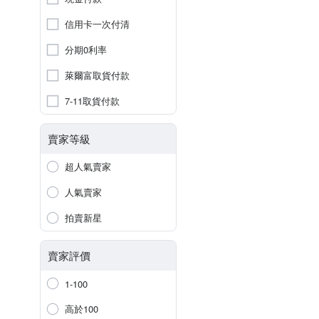
信用卡一次付清
分期0利率
萊爾富取貨付款
7-11取貨付款
賣家等級
超人氣賣家
人氣賣家
拍賣新星
賣家評價
1-100
高於100