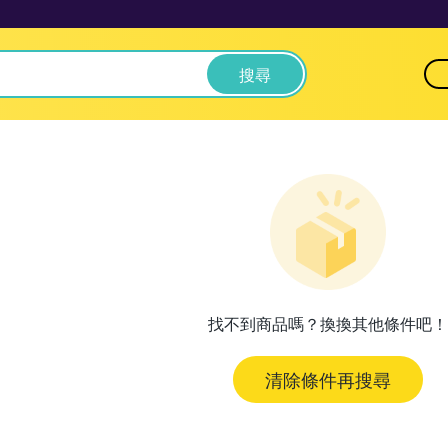
搜尋
找不到商品嗎？換換其他條件吧！
清除條件再搜尋