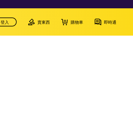
登入
賣東西
購物車
即時通