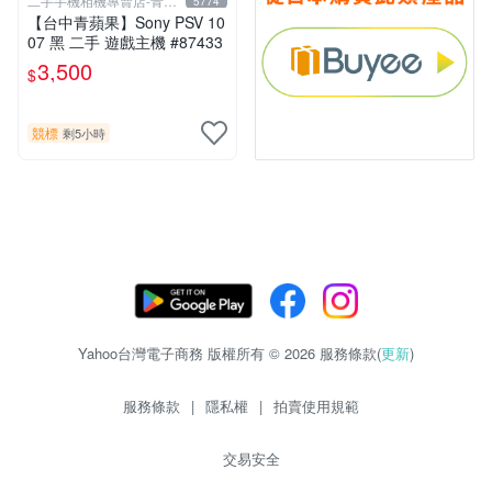
二手手機相機專賣店-青蘋
5774
果3c
【台中青蘋果】Sony PSV 10
07 黑 二手 遊戲主機 #87433
3,500
$
競標
剩5小時
Yahoo台灣電子商務 版權所有 © 2026 服務條款(
更新
)
服務條款
|
隱私權
|
拍賣使用規範
交易安全