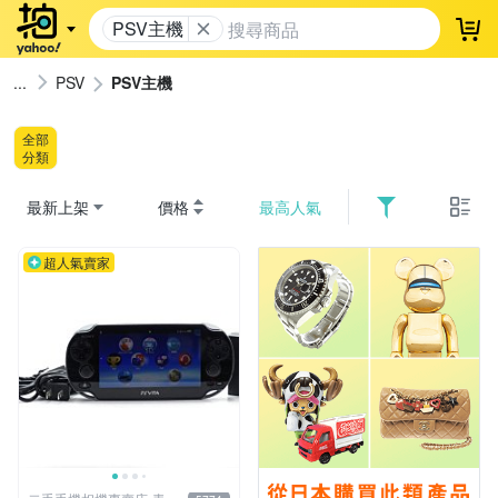
PSV主機
登
PSV
PSV主機
全部
分類
最新上架
價格
最高人氣
超人氣賣家