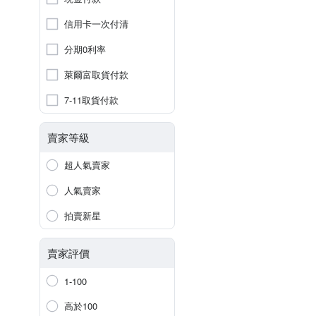
信用卡一次付清
分期0利率
萊爾富取貨付款
7-11取貨付款
賣家等級
超人氣賣家
人氣賣家
拍賣新星
賣家評價
1-100
高於100