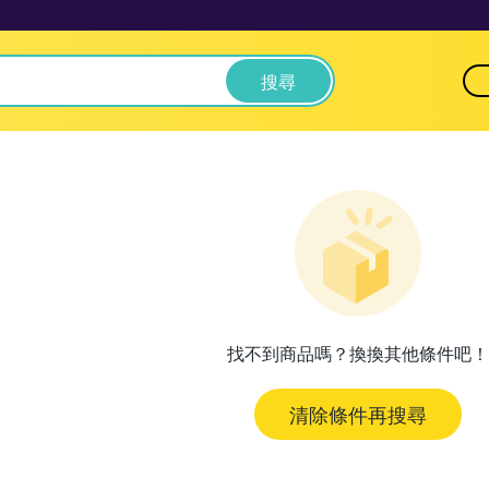
搜尋
找不到商品嗎？換換其他條件吧！
清除條件再搜尋