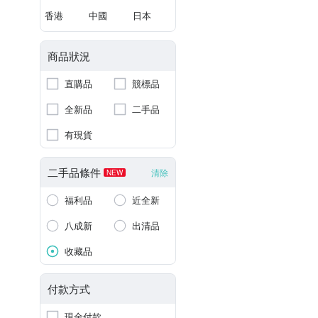
香港
中國
日本
商品狀況
直購品
競標品
全新品
二手品
有現貨
二手品條件
清除
NEW
福利品
近全新
八成新
出清品
收藏品
付款方式
現金付款