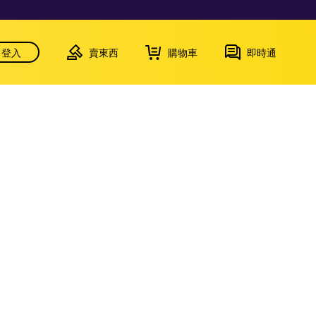
登入
賣東西
購物車
即時通