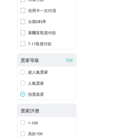
信用卡一次付清
分期0利率
萊爾富取貨付款
7-11取貨付款
賣家等級
清除
超人氣賣家
人氣賣家
拍賣新星
賣家評價
1-100
高於100