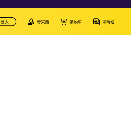
登入
賣東西
購物車
即時通