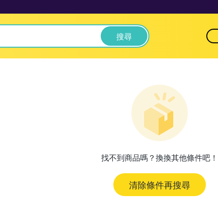
搜尋
找不到商品嗎？換換其他條件吧！
清除條件再搜尋