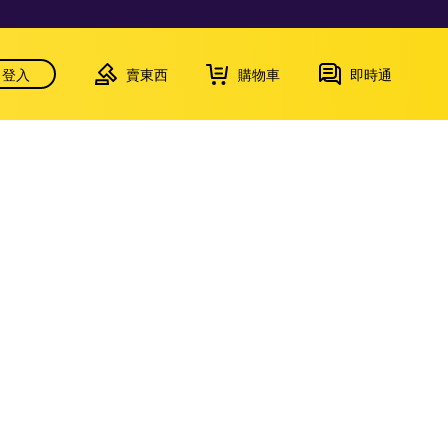
登入
賣東西
購物車
即時通