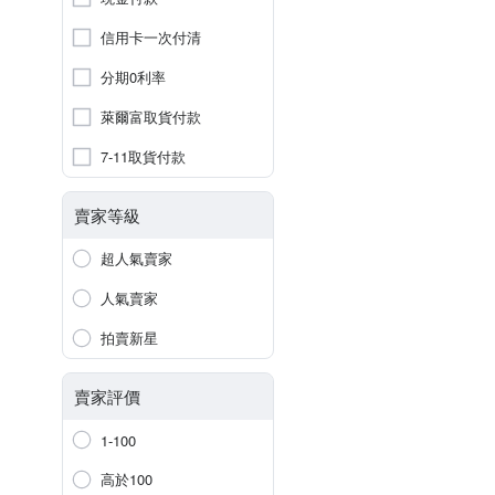
信用卡一次付清
分期0利率
萊爾富取貨付款
7-11取貨付款
賣家等級
超人氣賣家
人氣賣家
拍賣新星
賣家評價
1-100
高於100