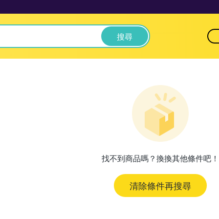
搜尋
找不到商品嗎？換換其他條件吧！
清除條件再搜尋