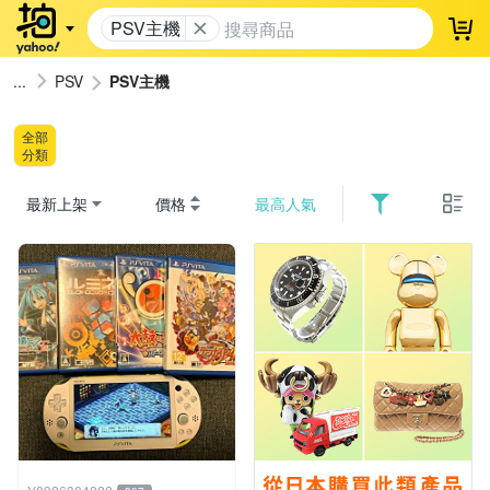
PSV主機
登
PSV
PSV主機
全部
分類
最新上架
價格
最高人氣