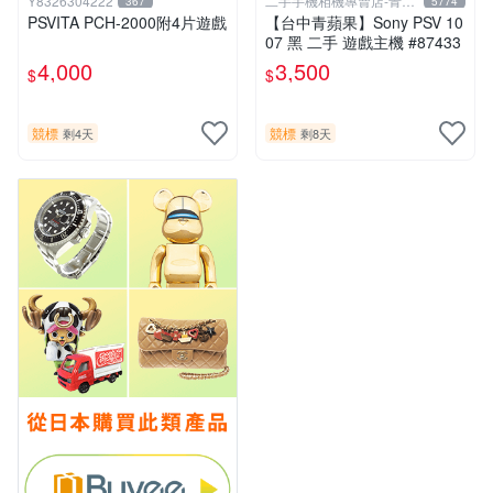
Y8326304222
二手手機相機專賣店-青蘋
367
5774
果3c
PSVITA PCH-2000附4片遊戲
【台中青蘋果】Sony PSV 10
07 黑 二手 遊戲主機 #87433
4,000
3,500
$
$
競標
競標
剩4天
剩8天