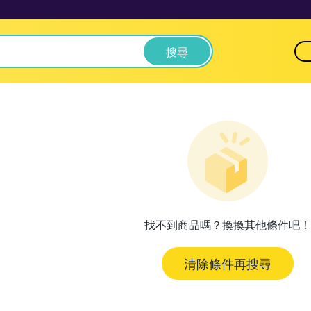
搜尋
找不到商品嗎？換換其他條件吧！
清除條件再搜尋