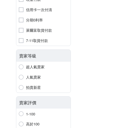
信用卡一次付清
分期0利率
萊爾富取貨付款
7-11取貨付款
賣家等級
超人氣賣家
人氣賣家
拍賣新星
賣家評價
1-100
高於100