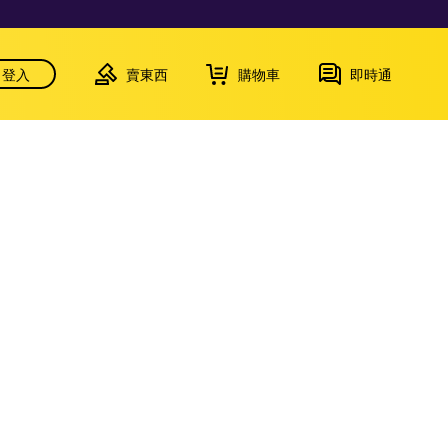
登入
賣東西
購物車
即時通