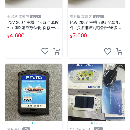
遊戲機 專賣店
遊戲機 專賣店
5387
5387
PSV 2007 主機 +16G 全套配
PSV 2007 主機 +8G 全套配
件+ 3款遊戲數位化 保修一年
件+沙灘排球+實體卡帶6張 保
品質有保障
修一年 品質有保障
4,600
7,000
$
$
古玩基地
Y2532098515
33
401