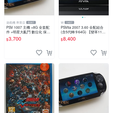
遊戲機 專賣店
W
5387
1407
PSV 1007 主機 +8G 全套配
PSVita 2007 3.60 全配組合
件 +明星大亂鬥 數位化 保修
(含5代轉卡64G) 【變革11】
一年 品質有保障
破解改好 + 水晶殼 + 硬殼包
3,700
8,400
$
$