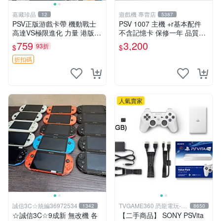
嘉藏珍品
遊戲機 專賣店
12
5387
PSV正版游戲卡帶 機動戰士
PSV 1007 主機 +r基本配件
高達VS極限進化 力量 港版中
不含記憶卡 保修一年 品質有
文 盒裝全新未開封，支持所
保障
759
3,200
93折
$
$
有日版，港版或其他地區的P
SV游戲機主機，（除外），
折扣碼
拆封後不支持退
人氣賣家
誠信3C☆統編36972534
TVGAME360 恐龍電玩-台
1342
8650
中店
☆誠信3C☆9成新 無改機 各
【二手商品】 SONY PSVita