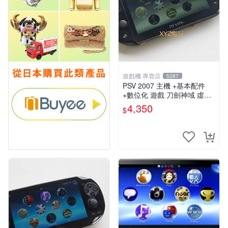
遊戲機 專賣店
5387
PSV 2007 主機 +基本配件
+數位化 遊戲 刀劍神域 虛空
幻界 保修一年
4,350
$