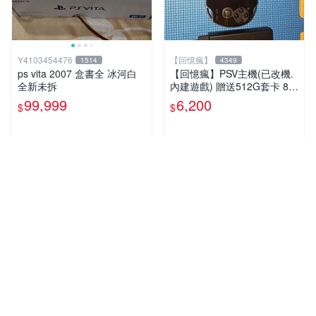
Y4103454476
【回憶瘋】
1514
4349
ps vita 2007 盒書全 冰河白
【回憶瘋】PSV主機(已改機.
全新未拆
內建遊戲) 贈送512G套卡 8成
5新 1000型
99,999
6,200
$
$
近期銷量1件
人氣賣家