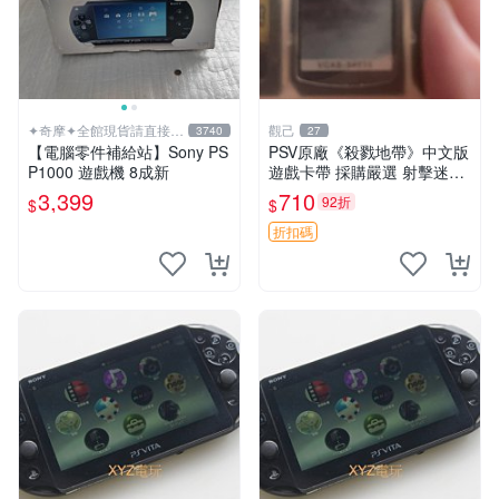
✦奇摩✦全館現貨請直接下
觀己
3740
27
標
【電腦零件補給站】Sony PS
PSV原廠《殺戮地帶》中文版
P1000 遊戲機 8成新
遊戲卡帶 採購嚴選 射擊迷必
備 成色尚佳 插入即玩 殺戮地
3,399
710
92折
$
$
帶 PSV 射擊 游戲
折扣碼