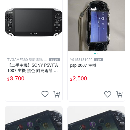
TVGAME360 恐龍電玩-台
Y9153131920
8650
149
中店
【二手主機】SONY PSVITA
psp 2007 主機
1007 主機 黑色 附充電器 US
B傳輸線 PS VITA PSV【台中
3,700
2,500
$
$
恐龍電玩】