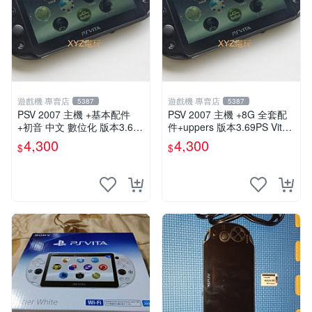
遊戲機 專賣店
遊戲機 專賣店
5387
5387
PSV 2007 主機 +基本配件
PSV 2007 主機 +8G 全套配
+初音 中文 數位化 版本3.69
件+uppers 版本3.69PS Vita2
PS Vita2007 保修一年 85成
007 保修一年 9成新
4,300
4,300
$
$
新