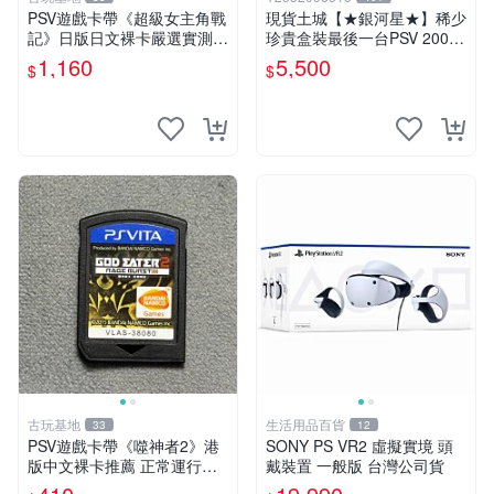
PSV遊戲卡帶《超級女主角戰
現貨土城【★銀河星★】稀少
記》日版日文裸卡嚴選實測正
珍貴盒裝最後一台PSV 2000
常索尼專用 超級女主角戰記
主機.PSV2000 品質保證日版
1,160
5,500
$
$
PSV 日版 裸卡
可轉換中文
古玩基地
生活用品百貨
33
12
PSV遊戲卡帶《噬神者2》港
SONY PS VR2 虛擬實境 頭
版中文裸卡推薦 正常運行適
戴裝置 一般版 台灣公司貨
用PSV機嚴選商品 可收藏 港