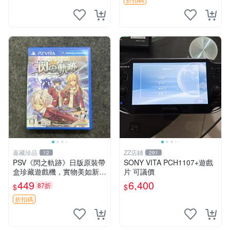
中文 卡帶
嘉藏珍品
ZZ店鋪
12
291
PSV《閃之軌跡》日版原裝帶
SONY VITA PCH1107+遊戲
盒珍藏遊戲機，實物美如新，
片 可議價
嚴選推薦 閃之軌跡 日版 PSV
449
6,400
87折
$
$
原裝帶盒
折扣碼