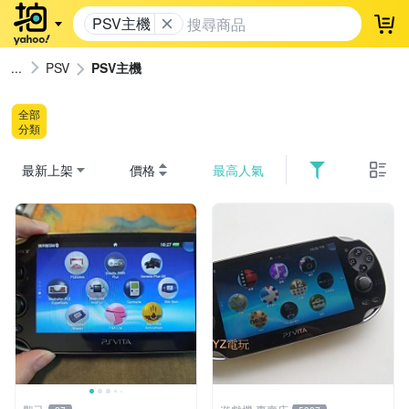
PSV主機
登
PSV
PSV主機
全部
分類
最新上架
價格
最高人氣