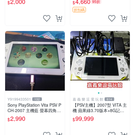
2,000
4,660
95折
$
$
版 PSV 特典畫冊
折扣碼
Y9199433501
嘉 義 樂 逗 電 玩 館
132
614
Sony PlayStation Vita PSV P
【PSV主機】2007型 VITA 主
CH-2007 主機藍 螢幕四角略
機 蘋果綠3.70版本+8G記憶
暗 可安裝遊戲 系統3.74書
卡+螢幕保護貼【9成新】✪中
2,990
99,999
$
$
古二手✪嘉義樂逗電玩館