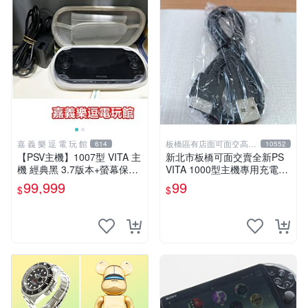
嘉 義 樂 逗 電 玩 館
板橋區有店面可面交高價
614
10552
回收電玩
【PSV主機】1007型 VITA 主
新北市板橋可面交賣全新PS
機 經典黑 3.7版本+螢幕保護
VITA 1000型主機專用充電
貼+主機收納包【9成新】✪中
線....超便宜只賣99元
99,999
99
$
$
古二手✪嘉義樂逗電玩館