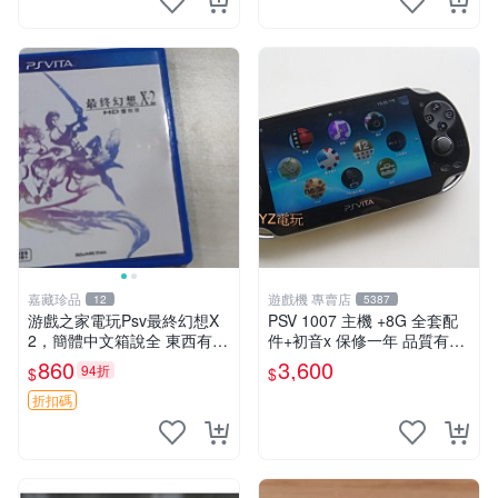
嘉藏珍品
遊戲機 專賣店
12
5387
游戲之家電玩Psv最終幻想X
PSV 1007 主機 +8G 全套配
2，簡體中文箱說全 東西有現
件+初音x 保修一年 品質有保
貨 可以發手物品 無質量問題
障
860
3,600
94折
$
$
售不退不換
折扣碼