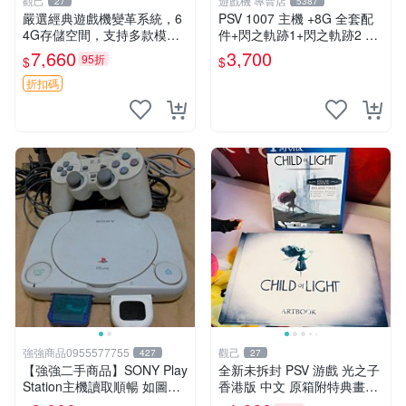
觀己
遊戲機 專賣店
27
5387
嚴選經典遊戲機變革系統，6
PSV 1007 主機 +8G 全套配
4G存儲空間，支持多款模擬
件+閃之軌跡1+閃之軌跡2 保
器享受懷舊樂趣 黑店版 PSV
修一年 品質有保障
7,660
3,700
95折
$
$
游戲 模擬器
折扣碼
強強商品0955577755
觀己
427
27
【強強二手商品】SONY Play
全新未拆封 PSV 游戲 光之子
Station主機讀取順暢 如圖全
香港版 中文 原箱附特典畫冊
部 ! 外觀完整乾淨
輝耀上市嚴選商品 光之子 港