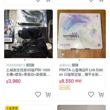
Y2532098515
嘉藏珍品
401
12
土城面交現貨3G版PSV 1000
PSVITA 心靈傳說R Link Editi
主機+硬殼+香菇頭+新螢幕玻
on 日版限定版，幾乎全新，
璃貼+初音掛繩+可改機版本8
配件齊全，原裝包裝盒，說明
3,980
8,550
95折
$
$
成新 一年保修如照片所有的
書，底座，掛件，布袋，卡都
都附
在，游戲光盤已拆封但保存
折扣碼
人氣賣家