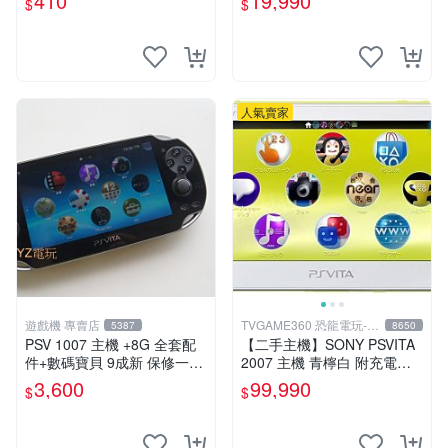
410
19,990
$
$
版 PSV 卡帶 噴射型 獎杯機
記憶力カード
人氣賣家
遊戲機 專賣店
TVGAME360 恐龍電玩-台
5387
8650
中店
PSV 1007 主機 +8G 全套配
【二手主機】SONY PSVITA
件+數碼寶貝 9成新 保修一年
2007 主機 青檸白 附充電器
品質有保障 psvita
USB傳輸線 PS VITA PSV 台
3,600
99,990
$
$
中恐龍電玩