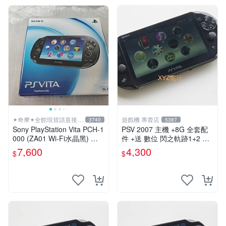
✦奇摩✦全館現貨請直接下
遊戲機 專賣店
3740
5387
標
Sony PlayStation Vita PCH-1
PSV 2007 主機 +8G 全套配
000 (ZA01 Wi-Fi水晶黑) 掌
件 +送 數位 閃之軌跡1+2 保
上遊戲機 5英吋多點觸控螢幕
修一年 品質有保障
7,600
4,300
$
$