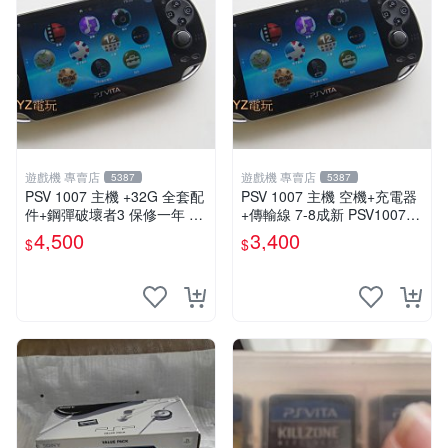
遊戲機 專賣店
遊戲機 專賣店
5387
5387
PSV 1007 主機 +32G 全套配
PSV 1007 主機 空機+充電器
件+鋼彈破壞者3 保修一年 品
+傳輸線 7-8成新 PSV1007
質有保障 psvita
一年保修
4,500
3,400
$
$