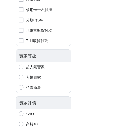
信用卡一次付清
分期0利率
萊爾富取貨付款
7-11取貨付款
賣家等級
超人氣賣家
人氣賣家
拍賣新星
賣家評價
1-100
高於100