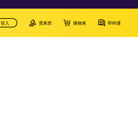
登入
賣東西
購物車
即時通