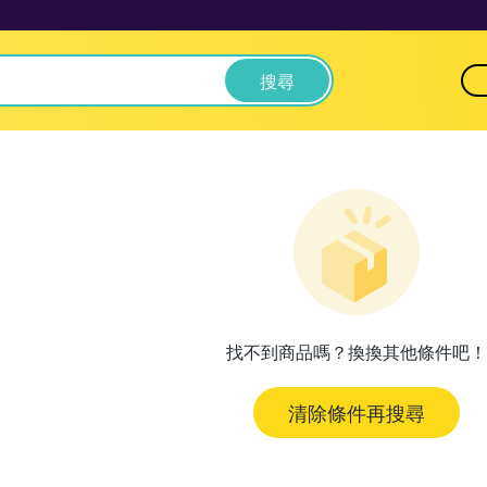
搜尋
找不到商品嗎？換換其他條件吧！
清除條件再搜尋